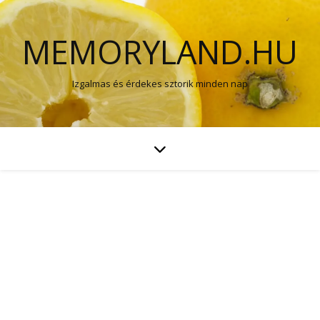
MEMORYLAND.HU
Izgalmas és érdekes sztorik minden nap