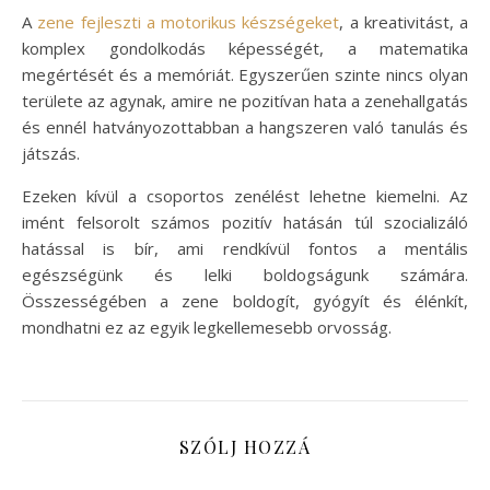
A
zene fejleszti a motorikus készségeket
, a kreativitást, a
komplex gondolkodás képességét, a matematika
megértését és a memóriát. Egyszerűen szinte nincs olyan
területe az agynak, amire ne pozitívan hata a zenehallgatás
és ennél hatványozottabban a hangszeren való tanulás és
játszás.
Ezeken kívül a csoportos zenélést lehetne kiemelni. Az
imént felsorolt számos pozitív hatásán túl szocializáló
hatással is bír, ami rendkívül fontos a mentális
egészségünk és lelki boldogságunk számára.
Összességében a zene boldogít, gyógyít és élénkít,
mondhatni ez az egyik legkellemesebb orvosság.
SZÓLJ HOZZÁ