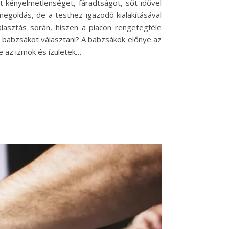
t kényelmetlenséget, fáradtságot, sőt idővel
egoldás, de a testhez igazodó kialakításával
asztás során, hiszen a piacon rengetegféle
 babzsákot választani? A babzsákok előnye az
ve az izmok és ízületek…