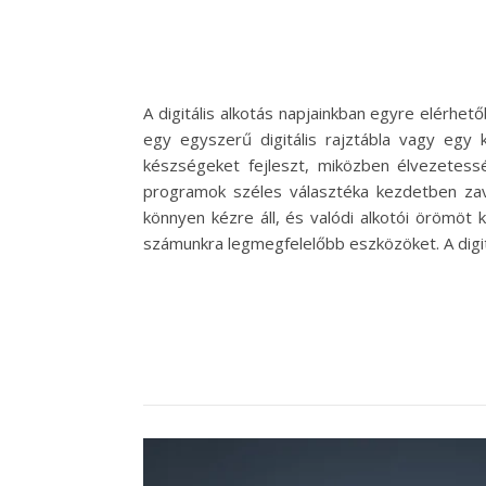
A digitális alkotás napjainkban egyre elérhet
egy egyszerű digitális rajztábla vagy egy 
készségeket fejleszt, miközben élvezetess
programok széles választéka kezdetben zava
könnyen kézre áll, és valódi alkotói örömöt 
számunkra legmegfelelőbb eszközöket. A digit