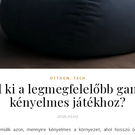
,
OTTHON
TECH
 ki a legmegfelelőbb ga
kényelmes játékhoz?
2026.05.05.
múlik azon, mennyire kényelmes a környezet, ahol hosszú órá