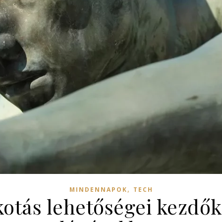
,
MINDENNAPOK
TECH
lkotás lehetőségei kezd