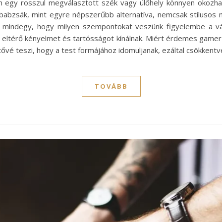
zen egy rosszul megválasztott szék vagy ülőhely könnyen okozha
abzsák, mint egyre népszerűbb alternatíva, nemcsak stílusos m
 mindegy, hogy milyen szempontokat veszünk figyelembe a vál
k eltérő kényelmet és tartósságot kínálnak. Miért érdemes gamer
etővé teszi, hogy a test formájához idomuljanak, ezáltal csökkent
TOVÁBB