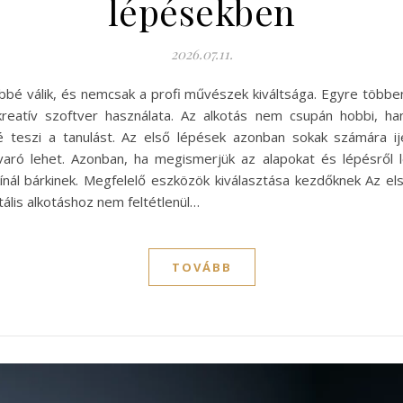
lépésekben
2026.07.11.
őbbé válik, és nemcsak a profi művészek kiváltsága. Egyre többen
kreatív szoftver használata. Az alkotás nem csupán hobbi, h
é teszi a tanulást. Az első lépések azonban sokak számára i
ró lehet. Azonban, ha megismerjük az alapokat és lépésről lé
kínál bárkinek. Megfelelő eszközök kiválasztása kezdőknek Az e
ális alkotáshoz nem feltétlenül…
TOVÁBB