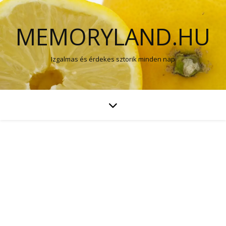
MEMORYLAND.HU
Izgalmas és érdekes sztorik minden nap