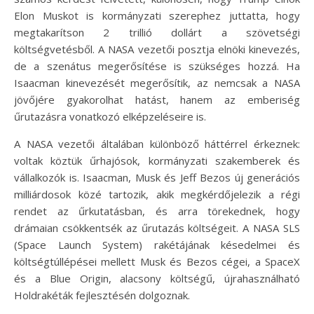
Elon Muskot is kormányzati szerephez juttatta, hogy
megtakarítson 2 trillió dollárt a szövetségi
költségvetésből. A NASA vezetői posztja elnöki kinevezés,
de a szenátus megerősítése is szükséges hozzá. Ha
Isaacman kinevezését megerősítik, az nemcsak a NASA
jövőjére gyakorolhat hatást, hanem az emberiség
űrutazásra vonatkozó elképzeléseire is.
A NASA vezetői általában különböző háttérrel érkeznek:
voltak köztük űrhajósok, kormányzati szakemberek és
vállalkozók is. Isaacman, Musk és Jeff Bezos új generációs
milliárdosok közé tartozik, akik megkérdőjelezik a régi
rendet az űrkutatásban, és arra törekednek, hogy
drámaian csökkentsék az űrutazás költségeit. A NASA SLS
(Space Launch System) rakétájának késedelmei és
költségtúllépései mellett Musk és Bezos cégei, a SpaceX
és a Blue Origin, alacsony költségű, újrahasználható
Holdrakéták fejlesztésén dolgoznak.