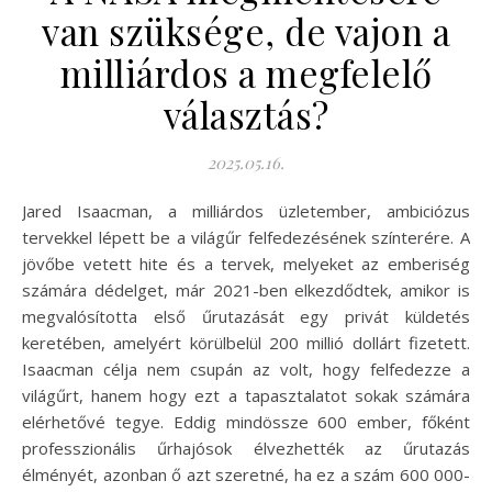
van szüksége, de vajon a
milliárdos a megfelelő
választás?
2025.05.16.
Jared Isaacman, a milliárdos üzletember, ambiciózus
tervekkel lépett be a világűr felfedezésének színterére. A
jövőbe vetett hite és a tervek, melyeket az emberiség
számára dédelget, már 2021-ben elkezdődtek, amikor is
megvalósította első űrutazását egy privát küldetés
keretében, amelyért körülbelül 200 millió dollárt fizetett.
Isaacman célja nem csupán az volt, hogy felfedezze a
világűrt, hanem hogy ezt a tapasztalatot sokak számára
elérhetővé tegye. Eddig mindössze 600 ember, főként
professzionális űrhajósok élvezhették az űrutazás
élményét, azonban ő azt szeretné, ha ez a szám 600 000-