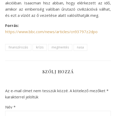
akcióiban. Isaacman hisz abban, hogy elérkezett az idő,
amikor az emberiség valóban űrutazó civilizációvá válhat,
és ezt a víziót az ő vezetése alatt valósíthatják meg.
Forrás:
https://www.bbc.com/news/articles/cn93797z2dpo
finanszírozás
krízis
megmentés
nasa
SZÓLJ HOZZÁ
Az e-mail címet nem tesszük közzé.
A kötelező mezőket
*
karakterrel jelöltük
Név
*