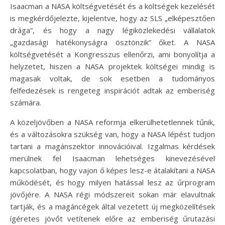
Isaacman a NASA költségvetését és a költségek kezelését
is megkérdőjelezte, kijelentve, hogy az SLS „elképesztően
drága”, és hogy a nagy légiközlekedési vállalatok
„gazdasági hatékonyságra ösztönzik” őket. A NASA
költségvetését a Kongresszus ellenőrzi, ami bonyolítja a
helyzetet, hiszen a NASA projektek költségei mindig is
magasak voltak, de sok esetben a tudományos
felfedezések is rengeteg inspirációt adtak az emberiség
számára.
A közeljövőben a NASA reformja elkerülhetetlennek tűnik,
és a változásokra szükség van, hogy a NASA lépést tudjon
tartani a magánszektor innovációival. Izgalmas kérdések
merülnek fel Isaacman lehetséges kinevezésével
kapcsolatban, hogy vajon ő képes lesz-e átalakítani a NASA
működését, és hogy milyen hatással lesz az űrprogram
jövőjére. A NASA régi módszereit sokan már elavultnak
tartják, és a magáncégek által vezetett új megközelítések
ígéretes jövőt vetítenek előre az emberiség űrutazási