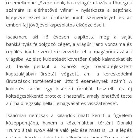
re emelkedne. „Szeretnénk, ha a világűr utazás a tömegek
számára is elérhetővé válna” – nyilatkozta a sajtónak,
kifejezve ezzel az űrutazás iránti szenvedélyét és az
emberi faj jövőjével kapcsolatos elképzeléseit.
Isaacman, aki 16 évesen alapította meg a saját
bankkártyás feldolgozó cégét, a világűr iránti vonzalma és
repülés iránti szeretete vezette el a magánűrutazások
világába. Az első küldetését követően újabb kalandokat élt
át, tavaly például a SpaceX egy továbbfejlesztett
kapszulájában űrsétát végzett, ami a kereskedelmi
űrutazások történetében úttörő eseménynek számít. A
küldetés során egy kísérleti űrruhát tesztelt, és új
költségcsökkentő protokollt használt, amely lehetővé tette
a űrhajó légzsilip nélküli elhagyását és visszatérését.
Isaacman nemcsak a kalandok miatt került a figyelem
középpontjába, hanem a közelmúltban történt Donald
Trump általi NASA élére való jelölése miatt is. Ez a lépés
számos kérdést felvetett, különösen, hogy Trump elnök