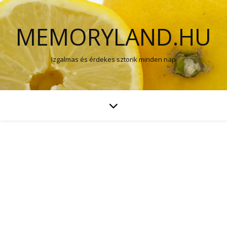
MEMORYLAND.HU
Izgalmas és érdekes sztorik minden nap