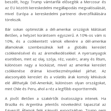
beszélt, hogy Trump vámtarifái elősegítik a Mercosur és
az EU közötti kereskedelmi megállapodás megvalósulását,
mivel Európa a kereskedelmi partnerei diverzifikálására
törekszik.
Bár sokan optimisták a dél-amerikai országok kilátásait
illetően, a helyzet korántsem egyszerű. A 10%-os vám is
10%, és a csökkentett vámok ellenére a dél-amerikai
államoknak szembesülniük kell a globális kereslet
csökkenésével és az áremelkedésekkel. A nyersanyagok
esetében, mint az olaj, szója, réz, vasérc, arany és lítium,
különösen nagy a kockázat, mivel az amerikai kereslet
csökkenése drámai következményekkel járhat. Az
alacsonyabb kereslet és a volatilis árak komoly kihívások
elé állíthatják Dél-Amerikát, különösen olyan országokat,
mint Chile és Peru, ahol a réz a legfőbb exporttermék.
A jövőt illetően a szakértők óvatosságra intenek. Ha
Brazília és Argentína jelentős növekedést tapasztal az
Egyesült Államok felé irányuló exportjukban, Trump nem