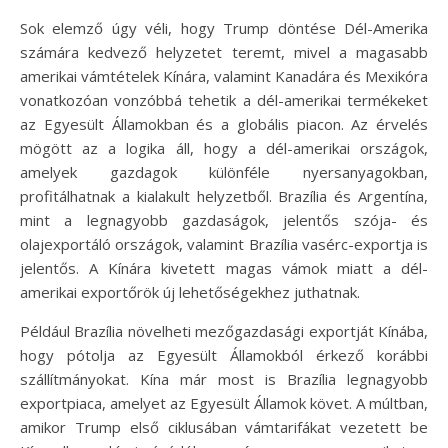
Sok elemző úgy véli, hogy Trump döntése Dél-Amerika
számára kedvező helyzetet teremt, mivel a magasabb
amerikai vámtételek Kínára, valamint Kanadára és Mexikóra
vonatkozóan vonzóbbá tehetik a dél-amerikai termékeket
az Egyesült Államokban és a globális piacon. Az érvelés
mögött az a logika áll, hogy a dél-amerikai országok,
amelyek gazdagok különféle nyersanyagokban,
profitálhatnak a kialakult helyzetből. Brazília és Argentína,
mint a legnagyobb gazdaságok, jelentős szója- és
olajexportáló országok, valamint Brazília vasérc-exportja is
jelentős. A Kínára kivetett magas vámok miatt a dél-
amerikai exportőrök új lehetőségekhez juthatnak.
Például Brazília növelheti mezőgazdasági exportját Kínába,
hogy pótolja az Egyesült Államokból érkező korábbi
szállítmányokat. Kína már most is Brazília legnagyobb
exportpiaca, amelyet az Egyesült Államok követ. A múltban,
amikor Trump első ciklusában vámtarifákat vezetett be