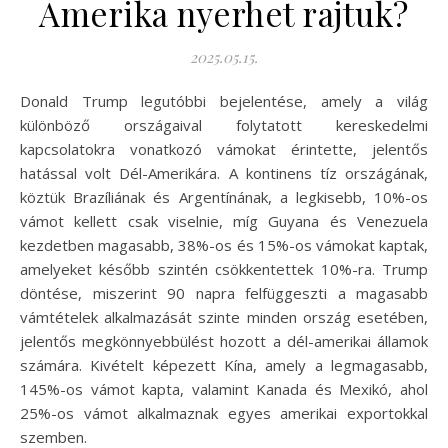
Amerika nyerhet rajtuk?
2025.05.15.
Donald Trump legutóbbi bejelentése, amely a világ
különböző országaival folytatott kereskedelmi
kapcsolatokra vonatkozó vámokat érintette, jelentős
hatással volt Dél-Amerikára. A kontinens tíz országának,
köztük Brazíliának és Argentínának, a legkisebb, 10%-os
vámot kellett csak viselnie, míg Guyana és Venezuela
kezdetben magasabb, 38%-os és 15%-os vámokat kaptak,
amelyeket később szintén csökkentettek 10%-ra. Trump
döntése, miszerint 90 napra felfüggeszti a magasabb
vámtételek alkalmazását szinte minden ország esetében,
jelentős megkönnyebbülést hozott a dél-amerikai államok
számára. Kivételt képezett Kína, amely a legmagasabb,
145%-os vámot kapta, valamint Kanada és Mexikó, ahol
25%-os vámot alkalmaznak egyes amerikai exportokkal
szemben.