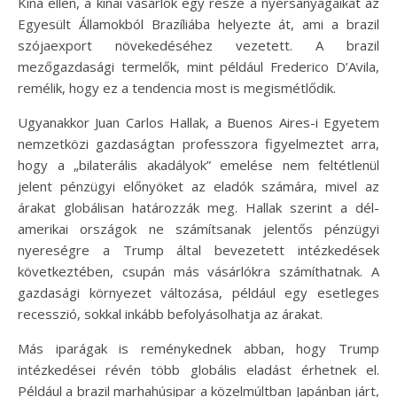
Kína ellen, a kínai vásárlók egy része a nyersanyagaikat az
Egyesült Államokból Brazíliába helyezte át, ami a brazil
szójaexport növekedéséhez vezetett. A brazil
mezőgazdasági termelők, mint például Frederico D’Avila,
remélik, hogy ez a tendencia most is megismétlődik.
Ugyanakkor Juan Carlos Hallak, a Buenos Aires-i Egyetem
nemzetközi gazdaságtan professzora figyelmeztet arra,
hogy a „bilaterális akadályok” emelése nem feltétlenül
jelent pénzügyi előnyöket az eladók számára, mivel az
árakat globálisan határozzák meg. Hallak szerint a dél-
amerikai országok ne számítsanak jelentős pénzügyi
nyereségre a Trump által bevezetett intézkedések
következtében, csupán más vásárlókra számíthatnak. A
gazdasági környezet változása, például egy esetleges
recesszió, sokkal inkább befolyásolhatja az árakat.
Más iparágak is reménykednek abban, hogy Trump
intézkedései révén több globális eladást érhetnek el.
Például a brazil marhahúsipar a közelmúltban Japánban járt,