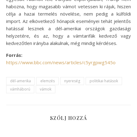
habozna, hogy magasabb vámot vetessen ki rájuk, hiszen
célja a hazai termelés növelése, nem pedig a külföldi
import. Az elkövetkező hónapok eseményei tehát jelentős
hatással lesznek a dél-amerikai országok gazdasági
helyzetére, és az, hogy a vámtarifák kedvező vagy
kedvezőtlen irányba alakulnak, még mindig kérdéses.
Forrás:
https://www.bbc.com/news/articles/c5yrgpwg545o
dél-amerika
elemzés
nyereség
politikai hatások
vámháború
vámok
SZÓLJ HOZZÁ