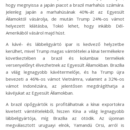
hogy megnyissa a japán piacot a brazil marhahús számára.
Jelenleg Japán a marhahúsának 40%-át az Egyesült
Államoktól vásárolja, de miután Trump 24%-os vámot
helyezett kilátásba, Tokió lehet, hogy inkább Dél-
Amerikából vásárol majd húst.
A kávé- és lábbeligyártó ipar is kedvező helyzetbe
kerülhet, mivel Trump magas vámtételei a kínai termékekre
következtében a brazil és kolumbiai termékek
versenyelőnyt élvezhetnek az Egyesült Államokban. Brazília
a világ legnagyobb kávétermelője, és ha Trump újra
bevezeti a 46%-os vámot Vietnámra, valamint a 32%-os
vámot Indonéziára, az jelentősen megdrágíthatja a
kávéjukat az Egyesült Államokban.
A brazil cipőgyártók is profitálhatnak a kínai exportokra
kivetett vámtételekből, hiszen Kína a világ legnagyobb
lábbeligyártója, míg Brazília az ötödik. Az újonnan
megválasztott uruguayi elnök, Yamandú Orsi, arról is