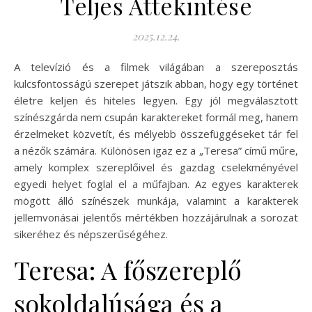
Teljes Áttekintése
2025.12.24.
A televízió és a filmek világában a szereposztás
kulcsfontosságú szerepet játszik abban, hogy egy történet
életre keljen és hiteles legyen. Egy jól megválasztott
színészgárda nem csupán karaktereket formál meg, hanem
érzelmeket közvetít, és mélyebb összefüggéseket tár fel
a nézők számára. Különösen igaz ez a „Teresa” című műre,
amely komplex szereplőivel és gazdag cselekményével
egyedi helyet foglal el a műfajban. Az egyes karakterek
mögött álló színészek munkája, valamint a karakterek
jellemvonásai jelentős mértékben hozzájárulnak a sorozat
sikeréhez és népszerűségéhez.
Teresa: A főszereplő
sokoldalúsága és a