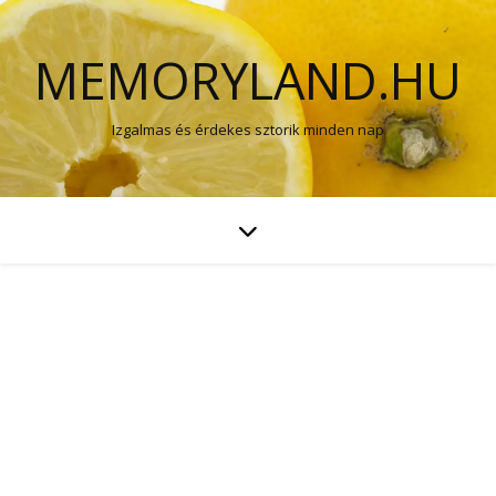
MEMORYLAND.HU
Izgalmas és érdekes sztorik minden nap