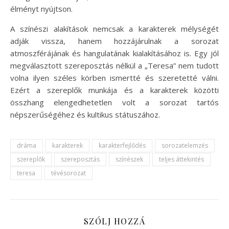
élményt nyújtson.
A színészi alakítások nemcsak a karakterek mélységét
adják vissza, hanem hozzájárulnak a sorozat
atmoszférájának és hangulatának kialakításához is. Egy jól
megválasztott szereposztás nélkül a „Teresa” nem tudott
volna ilyen széles körben ismertté és szeretetté válni.
Ezért a szereplők munkája és a karakterek közötti
összhang elengedhetetlen volt a sorozat tartós
népszerűségéhez és kultikus státuszához.
dráma
karakterek
karakterfejlődés
sorozatelemzés
szereplők
szereposztás
színészek
teljes áttekintés
teresa
tévésorozat
SZÓLJ HOZZÁ