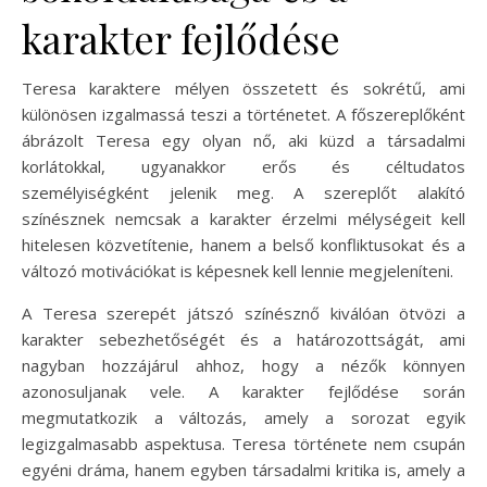
karakter fejlődése
Teresa karaktere mélyen összetett és sokrétű, ami
különösen izgalmassá teszi a történetet. A főszereplőként
ábrázolt Teresa egy olyan nő, aki küzd a társadalmi
korlátokkal, ugyanakkor erős és céltudatos
személyiségként jelenik meg. A szereplőt alakító
színésznek nemcsak a karakter érzelmi mélységeit kell
hitelesen közvetítenie, hanem a belső konfliktusokat és a
változó motivációkat is képesnek kell lennie megjeleníteni.
A Teresa szerepét játszó színésznő kiválóan ötvözi a
karakter sebezhetőségét és a határozottságát, ami
nagyban hozzájárul ahhoz, hogy a nézők könnyen
azonosuljanak vele. A karakter fejlődése során
megmutatkozik a változás, amely a sorozat egyik
legizgalmasabb aspektusa. Teresa története nem csupán
egyéni dráma, hanem egyben társadalmi kritika is, amely a