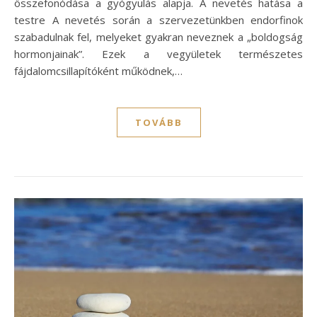
összefonódása a gyógyulás alapja. A nevetés hatása a
testre A nevetés során a szervezetünkben endorfinok
szabadulnak fel, melyeket gyakran neveznek a „boldogság
hormonjainak”. Ezek a vegyületek természetes
fájdalomcsillapítóként működnek,…
TOVÁBB