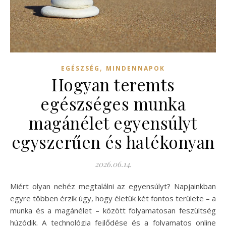
,
EGÉSZSÉG
MINDENNAPOK
Hogyan teremts
egészséges munka
magánélet egyensúlyt
egyszerűen és hatékonyan
2026.06.14.
Miért olyan nehéz megtalálni az egyensúlyt? Napjainkban
egyre többen érzik úgy, hogy életük két fontos területe – a
munka és a magánélet – között folyamatosan feszültség
húzódik. A technológia fejlődése és a folyamatos online