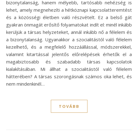
bizonytalanság, hanem mélyebb, tartósabb nehézség is
lehet, amely megnehezíti a hétköznapi kapcsolatteremtést
és a közösségi életben való részvételt. Ez a belső gát
gyakran önmagát erősítő folyamatokat indít el: minél inkább
kerüljük a társas helyzeteket, annál inkább nő a félelem és
a bizonytalanság. Ugyanakkor a szocialitástól való félelem
kezelhető, és a megfelelő hozzáállással, módszerekkel,
valamint kitartással jelentős előrelépések érhetők el a
magabiztosabb és szabadabb társas kapcsolatok
kialakításában. Mi állhat a szocialitástól való félelem
hátterében? A társas szorongásnak számos oka lehet, és
nem mindenkinél…
TOVÁBB