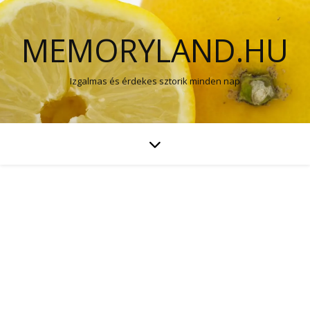
MEMORYLAND.HU
Izgalmas és érdekes sztorik minden nap