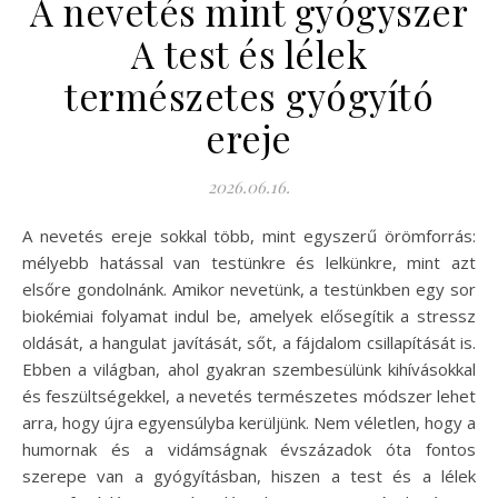
A nevetés mint gyógyszer
A test és lélek
természetes gyógyító
ereje
2026.06.16.
A nevetés ereje sokkal több, mint egyszerű örömforrás:
mélyebb hatással van testünkre és lelkünkre, mint azt
elsőre gondolnánk. Amikor nevetünk, a testünkben egy sor
biokémiai folyamat indul be, amelyek elősegítik a stressz
oldását, a hangulat javítását, sőt, a fájdalom csillapítását is.
Ebben a világban, ahol gyakran szembesülünk kihívásokkal
és feszültségekkel, a nevetés természetes módszer lehet
arra, hogy újra egyensúlyba kerüljünk. Nem véletlen, hogy a
humornak és a vidámságnak évszázadok óta fontos
szerepe van a gyógyításban, hiszen a test és a lélek