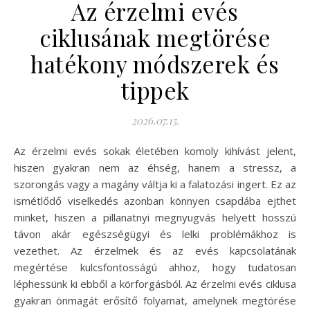
Az érzelmi evés
ciklusának megtörése
hatékony módszerek és
tippek
2026.07.15.
Az érzelmi evés sokak életében komoly kihívást jelent,
hiszen gyakran nem az éhség, hanem a stressz, a
szorongás vagy a magány váltja ki a falatozási ingert. Ez az
ismétlődő viselkedés azonban könnyen csapdába ejthet
minket, hiszen a pillanatnyi megnyugvás helyett hosszú
távon akár egészségügyi és lelki problémákhoz is
vezethet. Az érzelmek és az evés kapcsolatának
megértése kulcsfontosságú ahhoz, hogy tudatosan
léphessünk ki ebből a körforgásból. Az érzelmi evés ciklusa
gyakran önmagát erősítő folyamat, amelynek megtörése