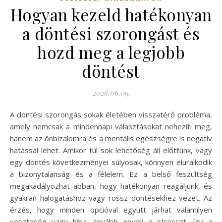
Hogyan kezeld hatékonyan
a döntési szorongást és
hozd meg a legjobb
döntést
2026.06.09.
A döntési szorongás sokak életében visszatérő probléma,
amely nemcsak a mindennapi választásokat nehezíti meg,
hanem az önbizalomra és a mentális egészségre is negatív
hatással lehet. Amikor túl sok lehetőség áll előttünk, vagy
egy döntés következményei súlyosak, könnyen eluralkodik
a bizonytalanság és a félelem. Ez a belső feszültség
megakadályozhat abban, hogy hatékonyan reagáljunk, és
gyakran halogatáshoz vagy rossz döntésekhez vezet. Az
érzés, hogy minden opcióval együtt járhat valamilyen
veszteség vagy hiba, tovább növeli a stresszt, így a