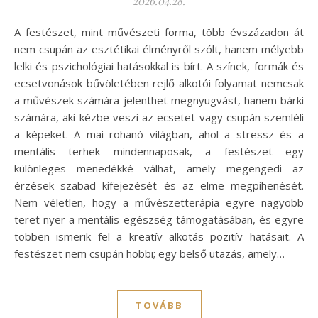
2026.04.28.
A festészet, mint művészeti forma, több évszázadon át
nem csupán az esztétikai élményről szólt, hanem mélyebb
lelki és pszichológiai hatásokkal is bírt. A színek, formák és
ecsetvonások bűvöletében rejlő alkotói folyamat nemcsak
a művészek számára jelenthet megnyugvást, hanem bárki
számára, aki kézbe veszi az ecsetet vagy csupán szemléli
a képeket. A mai rohanó világban, ahol a stressz és a
mentális terhek mindennaposak, a festészet egy
különleges menedékké válhat, amely megengedi az
érzések szabad kifejezését és az elme megpihenését.
Nem véletlen, hogy a művészetterápia egyre nagyobb
teret nyer a mentális egészség támogatásában, és egyre
többen ismerik fel a kreatív alkotás pozitív hatásait. A
festészet nem csupán hobbi; egy belső utazás, amely…
TOVÁBB