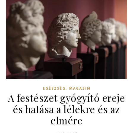
,
EGÉSZSÉG
MAGAZIN
A festészet gyógyító ereje
és hatása a lélekre és az
elmére