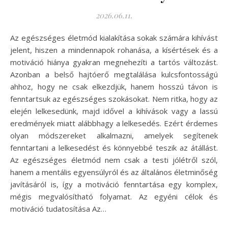
2026.06.11.
Az egészséges életmód kialakítása sokak számára kihívást
jelent, hiszen a mindennapok rohanása, a kísértések és a
motiváció hiánya gyakran megnehezíti a tartós változást.
Azonban a belső hajtóerő megtalálása kulcsfontosságú
ahhoz, hogy ne csak elkezdjük, hanem hosszú távon is
fenntartsuk az egészséges szokásokat. Nem ritka, hogy az
elején lelkesedünk, majd idővel a kihívások vagy a lassú
eredmények miatt alábbhagy a lelkesedés. Ezért érdemes
olyan módszereket alkalmazni, amelyek segítenek
fenntartani a lelkesedést és könnyebbé teszik az átállást.
Az egészséges életmód nem csak a testi jólétről szól,
hanem a mentális egyensúlyról és az általános életminőség
javításáról is, így a motiváció fenntartása egy komplex,
mégis megvalósítható folyamat. Az egyéni célok és
motiváció tudatosítása Az…