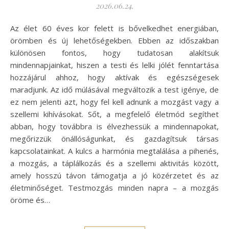
2026.06.24.
Az élet 60 éves kor felett is bővelkedhet energiában,
örömben és új lehetőségekben. Ebben az időszakban
különösen fontos, hogy tudatosan alakítsuk
mindennapjainkat, hiszen a testi és lelki jólét fenntartása
hozzájárul ahhoz, hogy aktívak és egészségesek
maradjunk. Az idő múlásával megváltozik a test igénye, de
ez nem jelenti azt, hogy fel kell adnunk a mozgást vagy a
szellemi kihívásokat. Sőt, a megfelelő életmód segíthet
abban, hogy továbbra is élvezhessük a mindennapokat,
megőrizzük önállóságunkat, és gazdagítsuk társas
kapcsolatainkat. A kulcs a harmónia megtalálása a pihenés,
a mozgás, a táplálkozás és a szellemi aktivitás között,
amely hosszú távon támogatja a jó közérzetet és az
életminőséget. Testmozgás minden napra – a mozgás
öröme és…