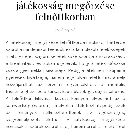
játékosság megőrzése
felnőttkorban
2026.04.06.
A játékosság megőrzése felnőttkorban sokszor háttérbe
szorul a mindennapi teendők és a komolyabb felelősségek
miatt. Az élet szigorú keretek közé szorítja a szórakozást,
a kreativitást, és sokan úgy érzik, hogy a játék időszaka
csak a gyermekkor kiváltsága. Pedig a játék nem csupán a
gyerekek kiváltsága, hanem egy olyan életforma, amely
hozzájárulhat az érzelmi egyensúlyhoz, a mentális
frissességhez, és a társas kapcsolatok gazdagításához is.
A felnőttkor kihívásai között könnyen elveszhet az a
könnyedség és öröm, amelyet a játék hozhat, pedig ezek
az élmények nélkülözhetetlenek az egészséges,
kiegyensúlyozott élethez. A játékosság megőrzése
nemcsak a szórakozásról szól, hanem arról az életerőről