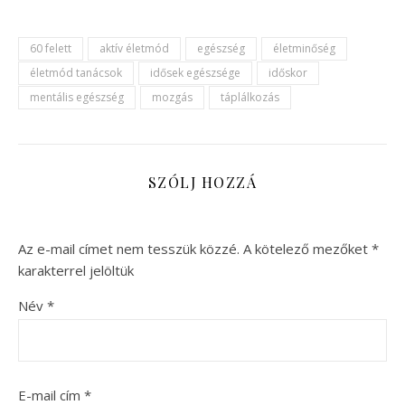
60 felett
aktív életmód
egészség
életminőség
életmód tanácsok
idősek egészsége
időskor
mentális egészség
mozgás
táplálkozás
SZÓLJ HOZZÁ
Az e-mail címet nem tesszük közzé.
A kötelező mezőket
*
karakterrel jelöltük
Név
*
E-mail cím
*