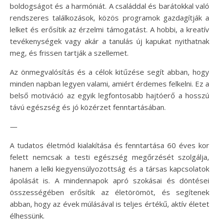
boldogságot és a harmóniát. A családdal és barátokkal való
rendszeres találkozások, közös programok gazdagítják a
lelket és erősítik az érzelmi támogatást. A hobbi, a kreatív
tevékenységek vagy akár a tanulás új kapukat nyithatnak
meg, és frissen tartják a szellemet.
Az önmegvalósítás és a célok kitűzése segít abban, hogy
minden napban legyen valami, amiért érdemes felkelni. Ez a
belső motiváció az egyik legfontosabb hajtóerő a hosszú
távú egészség és jó közérzet fenntartásában.
—
A tudatos életmód kialakítása és fenntartása 60 éves kor
felett nemcsak a testi egészség megőrzését szolgálja,
hanem a lelki kiegyensúlyozottság és a társas kapcsolatok
ápolását is. A mindennapok apró szokásai és döntései
összességében erősítik az életörömöt, és segítenek
abban, hogy az évek múlásával is teljes értékű, aktív életet
élhessünk.