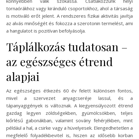
könnyebben válik szokássá. Csatlakozzunk helyi
tornaórákhoz vagy kiránduló csoportokhoz, ahol a társaság
is motiváló erőt jelent. A rendszeres fizikai aktivitás javítja
az alvás minőségét és fokozza a szerotonin termelést, ami
a hangulatot is pozitívan befolyásolja.
Táplálkozás tudatosan –
az egészséges étrend
alapjai
Az egészséges étkezés 60 év felett különösen fontos,
mivel a szervezet anyagcseréje lassul, és a
tápanyagigények is változnak. A kiegyensúlyozott étrend
gazdag legyen zöldségekben, gyümölcsökben, teljes
kiőrlésű gabonákban, valamint sovány fehérjékben, mint
például a hal, a csirke vagy a hüvelyesek. Elengedhetetlen a
megfelelő folyadékbevitel is, hiszen az idősebb korban