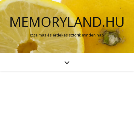
MEMORYLAND.HU
Izgalmas és érdekes sztorik minden nap