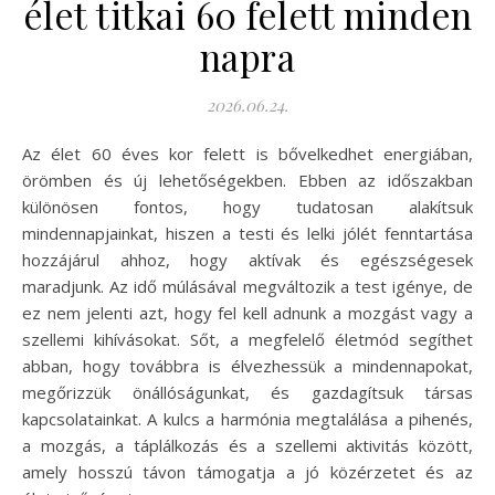
élet titkai 60 felett minden
napra
2026.06.24.
Az élet 60 éves kor felett is bővelkedhet energiában,
örömben és új lehetőségekben. Ebben az időszakban
különösen fontos, hogy tudatosan alakítsuk
mindennapjainkat, hiszen a testi és lelki jólét fenntartása
hozzájárul ahhoz, hogy aktívak és egészségesek
maradjunk. Az idő múlásával megváltozik a test igénye, de
ez nem jelenti azt, hogy fel kell adnunk a mozgást vagy a
szellemi kihívásokat. Sőt, a megfelelő életmód segíthet
abban, hogy továbbra is élvezhessük a mindennapokat,
megőrizzük önállóságunkat, és gazdagítsuk társas
kapcsolatainkat. A kulcs a harmónia megtalálása a pihenés,
a mozgás, a táplálkozás és a szellemi aktivitás között,
amely hosszú távon támogatja a jó közérzetet és az