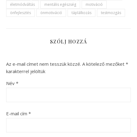
életmódváltás
mentális egészség
motiváció
önfejlesztés
önmotiváció
táplálkozás
testmozgás
SZÓLJ HOZZÁ
Az e-mail címet nem tesszük közzé.
A kötelező mezőket
*
karakterrel jelöltük
Név
*
E-mail cím
*