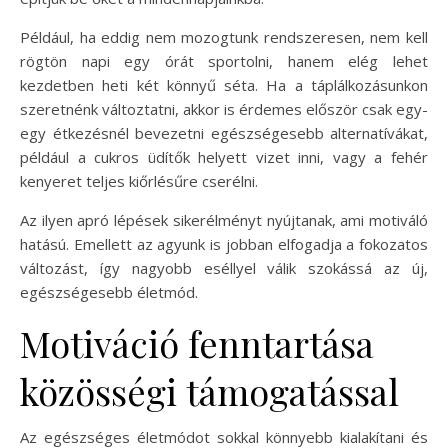
Például, ha eddig nem mozogtunk rendszeresen, nem kell
rögtön napi egy órát sportolni, hanem elég lehet
kezdetben heti két könnyű séta. Ha a táplálkozásunkon
szeretnénk változtatni, akkor is érdemes először csak egy-
egy étkezésnél bevezetni egészségesebb alternatívákat,
például a cukros üdítők helyett vizet inni, vagy a fehér
kenyeret teljes kiőrlésűre cserélni.
Az ilyen apró lépések sikerélményt nyújtanak, ami motiváló
hatású. Emellett az agyunk is jobban elfogadja a fokozatos
változást, így nagyobb eséllyel válik szokássá az új,
egészségesebb életmód.
Motiváció fenntartása
közösségi támogatással
Az egészséges életmódot sokkal könnyebb kialakítani és