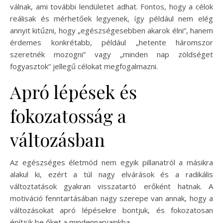
válnak, ami további lendületet adhat. Fontos, hogy a célok
reálisak és mérhetőek legyenek, így például nem elég
annyit kitűzni, hogy „egészségesebben akarok élni”, hanem
érdemes konkrétabb, például „hetente háromszor
szeretnék mozogni” vagy „minden nap zöldséget
fogyasztok” jellegű célokat megfogalmazni.
Apró lépések és
fokozatosság a
változásban
Az egészséges életmód nem egyik pillanatról a másikra
alakul ki, ezért a túl nagy elvárások és a radikális
változtatások gyakran visszatartó erőként hatnak. A
motiváció fenntartásában nagy szerepe van annak, hogy a
változásokat apró lépésekre bontjuk, és fokozatosan
építjük be őket a mindennapjainkba.