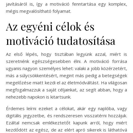
javításáról is, így a motiváció fenntartása egy komplex,
mégis megvalósítható folyamat.
Az egyéni célok és
motiváció tudatosítása
Az első lépés, hogy tisztában legyünk azzal, miért is
szeretnénk egészségesebben élni. A motiváció forrása
ugyanis nagyon személyes lehet: valaki a jobb közérzetért,
más a súlycsökkentésért, megint más pedig a betegségek
megelőzése miatt kezdi el az életmódváltást. Ha világosan
megfogalmazzuk a saját céljainkat, az segít abban, hogy a
nehezebb napokon is kitartsunk.
Érdemes leírni ezeket a célokat, akár egy naplóba, vagy
digitális jegyzetbe, és rendszeresen visszatérni hozzájuk.
Ezáltal nemcsak emlékeztetőt kapunk arról, hogy miért
kezdődött az egész, de az elért apró sikerek is láthatóvá