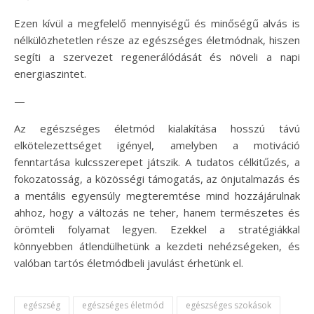
Ezen kívül a megfelelő mennyiségű és minőségű alvás is
nélkülözhetetlen része az egészséges életmódnak, hiszen
segíti a szervezet regenerálódását és növeli a napi
energiaszintet.
—
Az egészséges életmód kialakítása hosszú távú
elkötelezettséget igényel, amelyben a motiváció
fenntartása kulcsszerepet játszik. A tudatos célkitűzés, a
fokozatosság, a közösségi támogatás, az önjutalmazás és
a mentális egyensúly megteremtése mind hozzájárulnak
ahhoz, hogy a változás ne teher, hanem természetes és
örömteli folyamat legyen. Ezekkel a stratégiákkal
könnyebben átlendülhetünk a kezdeti nehézségeken, és
valóban tartós életmódbeli javulást érhetünk el.
egészség
egészséges életmód
egészséges szokások