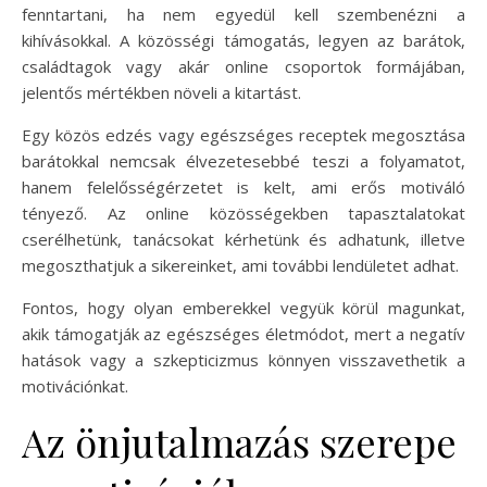
fenntartani, ha nem egyedül kell szembenézni a
kihívásokkal. A közösségi támogatás, legyen az barátok,
családtagok vagy akár online csoportok formájában,
jelentős mértékben növeli a kitartást.
Egy közös edzés vagy egészséges receptek megosztása
barátokkal nemcsak élvezetesebbé teszi a folyamatot,
hanem felelősségérzetet is kelt, ami erős motiváló
tényező. Az online közösségekben tapasztalatokat
cserélhetünk, tanácsokat kérhetünk és adhatunk, illetve
megoszthatjuk a sikereinket, ami további lendületet adhat.
Fontos, hogy olyan emberekkel vegyük körül magunkat,
akik támogatják az egészséges életmódot, mert a negatív
hatások vagy a szkepticizmus könnyen visszavethetik a
motivációnkat.
Az önjutalmazás szerepe