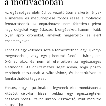
a motivációban
Az egészséges életmódhoz vezető úton a sikerélmények
elismerése és megünneplése fontos része a motiváció
fenntartásának. Az önjutalmazás nem feltétlenül jelent
nagy dolgokat vagy étkezési kilengéseket, hanem inkább
olyan apró örömöket, amelyek megerősítik az elért
eredményeket.
Lehet ez egy kellemes séta a természetben, egy új könyv
megvásárlása, vagy egy pihentető fürdő – bármi, ami
örömet okoz és nem áll ellentétben az egészséges
életmóddal. Az önjutalmazás segít abban, hogy pozitív
érzelmek társuljanak a változáshoz, és hosszútávon is
fenntarthatóvá tegye azt.
Fontos, hogy a jutalmak ne legyenek ellentmondásban a
kitűzött célokkal, hiszen például egy egészségtelen
nassolás hosszú távon inkább visszavető, mint motiváló
hatással bír.