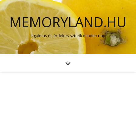
MEMORYLAND.HU
Izgalmas és érdekes sztorik minden nap