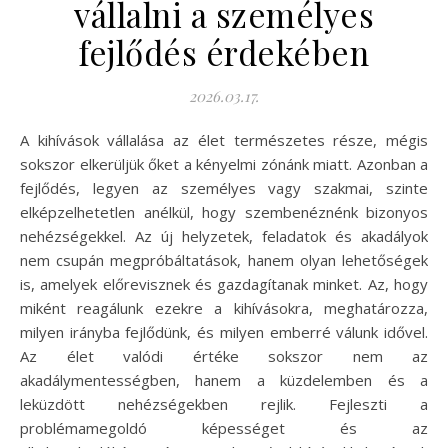
vállalni a személyes
fejlődés érdekében
2026.03.17.
A kihívások vállalása az élet természetes része, mégis
sokszor elkerüljük őket a kényelmi zónánk miatt. Azonban a
fejlődés, legyen az személyes vagy szakmai, szinte
elképzelhetetlen anélkül, hogy szembenéznénk bizonyos
nehézségekkel. Az új helyzetek, feladatok és akadályok
nem csupán megpróbáltatások, hanem olyan lehetőségek
is, amelyek előrevisznek és gazdagítanak minket. Az, hogy
miként reagálunk ezekre a kihívásokra, meghatározza,
milyen irányba fejlődünk, és milyen emberré válunk idővel.
Az élet valódi értéke sokszor nem az
akadálymentességben, hanem a küzdelemben és a
leküzdött nehézségekben rejlik. Fejleszti a
problémamegoldó képességet és az