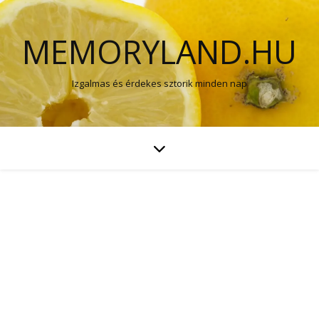
MEMORYLAND.HU
Izgalmas és érdekes sztorik minden nap