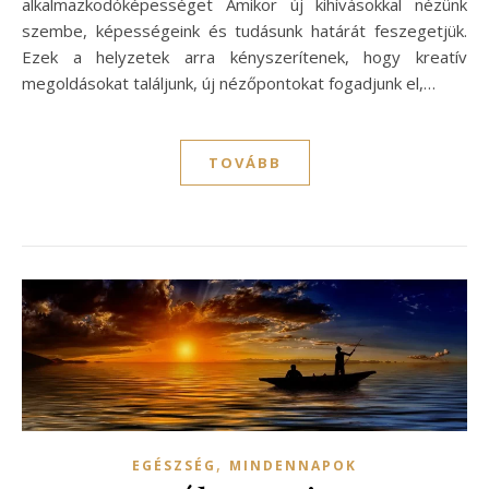
alkalmazkodóképességet Amikor új kihívásokkal nézünk
szembe, képességeink és tudásunk határát feszegetjük.
Ezek a helyzetek arra kényszerítenek, hogy kreatív
megoldásokat találjunk, új nézőpontokat fogadjunk el,…
TOVÁBB
,
EGÉSZSÉG
MINDENNAPOK