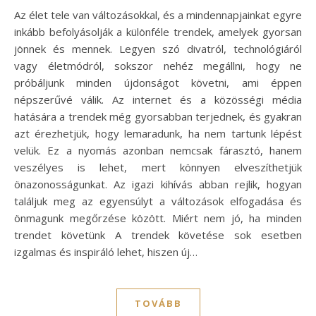
Az élet tele van változásokkal, és a mindennapjainkat egyre
inkább befolyásolják a különféle trendek, amelyek gyorsan
jönnek és mennek. Legyen szó divatról, technológiáról
vagy életmódról, sokszor nehéz megállni, hogy ne
próbáljunk minden újdonságot követni, ami éppen
népszerűvé válik. Az internet és a közösségi média
hatására a trendek még gyorsabban terjednek, és gyakran
azt érezhetjük, hogy lemaradunk, ha nem tartunk lépést
velük. Ez a nyomás azonban nemcsak fárasztó, hanem
veszélyes is lehet, mert könnyen elveszíthetjük
önazonosságunkat. Az igazi kihívás abban rejlik, hogyan
találjuk meg az egyensúlyt a változások elfogadása és
önmagunk megőrzése között. Miért nem jó, ha minden
trendet követünk A trendek követése sok esetben
izgalmas és inspiráló lehet, hiszen új…
TOVÁBB