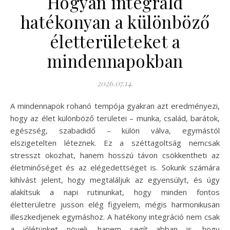
Hogyan integráld
hatékonyan a különböző
életterületeket a
mindennapokban
2026.07.14.
A mindennapok rohanó tempója gyakran azt eredményezi,
hogy az élet különböző területei – munka, család, barátok,
egészség, szabadidő – külön válva, egymástól
elszigetelten léteznek. Ez a széttagoltság nemcsak
stresszt okozhat, hanem hosszú távon csökkentheti az
életminőséget és az elégedettséget is. Sokunk számára
kihívást jelent, hogy megtaláljuk az egyensúlyt, és úgy
alakítsuk a napi rutinunkat, hogy minden fontos
életterületre jusson elég figyelem, mégis harmonikusan
illeszkedjenek egymáshoz. A hatékony integráció nem csak
a jólétünket növeli, hanem segít abban is, hogy