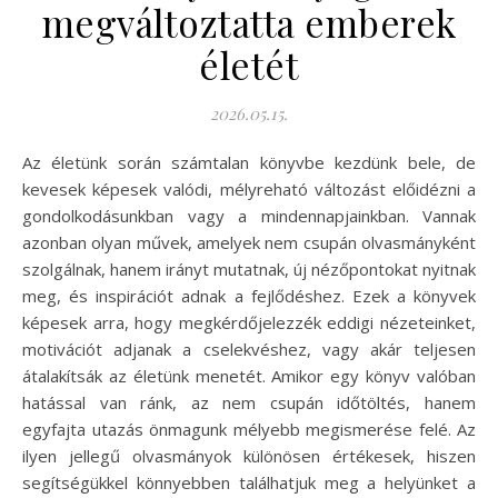
megváltoztatta emberek
életét
2026.05.15.
Az életünk során számtalan könyvbe kezdünk bele, de
kevesek képesek valódi, mélyreható változást előidézni a
gondolkodásunkban vagy a mindennapjainkban. Vannak
azonban olyan művek, amelyek nem csupán olvasmányként
szolgálnak, hanem irányt mutatnak, új nézőpontokat nyitnak
meg, és inspirációt adnak a fejlődéshez. Ezek a könyvek
képesek arra, hogy megkérdőjelezzék eddigi nézeteinket,
motivációt adjanak a cselekvéshez, vagy akár teljesen
átalakítsák az életünk menetét. Amikor egy könyv valóban
hatással van ránk, az nem csupán időtöltés, hanem
egyfajta utazás önmagunk mélyebb megismerése felé. Az
ilyen jellegű olvasmányok különösen értékesek, hiszen
segítségükkel könnyebben találhatjuk meg a helyünket a