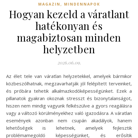
,
MAGAZIN
MINDENNAPOK
Hogyan kezeld a váratlant
hatékonyan és
magabiztosan minden
helyzetben
2026.06.09.
Az élet tele van váratlan helyzetekkel, amelyek bármikor
közbeszólhatnak, megzavarhatják jól felépített terveinket,
és próbára tehetik alkalmazkodóképességünket. Ezek a
pillanatok gyakran okoznak stresszt és bizonytalanságot,
hiszen nem mindig vagyunk felkészülve a gyors reagálásra
vagy a változó körülményekhez való igazodásra. A váratlan
események azonban nem csupán akadályok, hanem
lehetőségek is lehetnek, amelyek fejlesztik
problémamegoldó képességünket, és erősítik