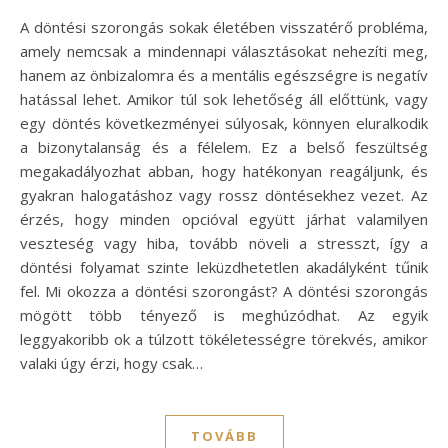
A döntési szorongás sokak életében visszatérő probléma,
amely nemcsak a mindennapi választásokat nehezíti meg,
hanem az önbizalomra és a mentális egészségre is negatív
hatással lehet. Amikor túl sok lehetőség áll előttünk, vagy
egy döntés következményei súlyosak, könnyen eluralkodik
a bizonytalanság és a félelem. Ez a belső feszültség
megakadályozhat abban, hogy hatékonyan reagáljunk, és
gyakran halogatáshoz vagy rossz döntésekhez vezet. Az
érzés, hogy minden opcióval együtt járhat valamilyen
veszteség vagy hiba, tovább növeli a stresszt, így a
döntési folyamat szinte leküzdhetetlen akadályként tűnik
fel. Mi okozza a döntési szorongást? A döntési szorongás
mögött több tényező is meghúzódhat. Az egyik
leggyakoribb ok a túlzott tökéletességre törekvés, amikor
valaki úgy érzi, hogy csak…
TOVÁBB