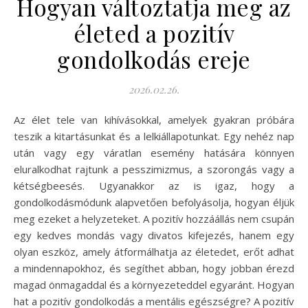
Hogyan változtatja meg az
életed a pozitív
gondolkodás ereje
2026.02.26.
Az élet tele van kihívásokkal, amelyek gyakran próbára
teszik a kitartásunkat és a lelkiállapotunkat. Egy nehéz nap
után vagy egy váratlan esemény hatására könnyen
eluralkodhat rajtunk a pesszimizmus, a szorongás vagy a
kétségbeesés. Ugyanakkor az is igaz, hogy a
gondolkodásmódunk alapvetően befolyásolja, hogyan éljük
meg ezeket a helyzeteket. A pozitív hozzáállás nem csupán
egy kedves mondás vagy divatos kifejezés, hanem egy
olyan eszköz, amely átformálhatja az életedet, erőt adhat
a mindennapokhoz, és segíthet abban, hogy jobban érezd
magad önmagaddal és a környezeteddel egyaránt. Hogyan
hat a pozitív gondolkodás a mentális egészségre? A pozitív