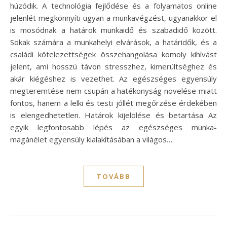
húzódik. A technológia fejlődése és a folyamatos online
jelenlét megkönnyíti ugyan a munkavégzést, ugyanakkor el
is mosódnak a határok munkaidő és szabadidő között.
Sokak számára a munkahelyi elvárások, a határidők, és a
családi kötelezettségek összehangolása komoly kihívást
jelent, ami hosszú távon stresszhez, kimerültséghez és
akár kiégéshez is vezethet. Az egészséges egyensúly
megteremtése nem csupán a hatékonyság növelése miatt
fontos, hanem a lelki és testi jóllét megőrzése érdekében
is elengedhetetlen. Határok kijelölése és betartása Az
egyik legfontosabb lépés az egészséges munka-
magánélet egyensúly kialakításában a világos…
TOVÁBB