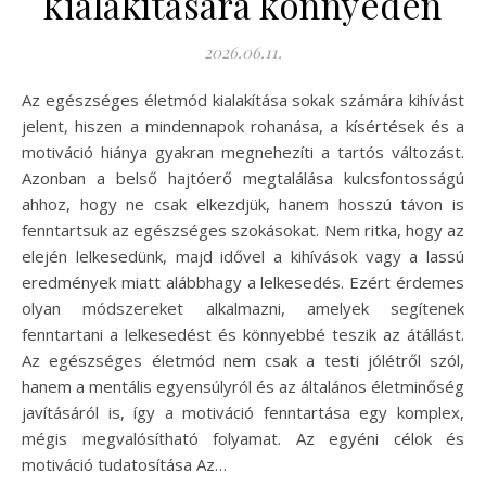
kialakítására könnyedén
2026.06.11.
Az egészséges életmód kialakítása sokak számára kihívást
jelent, hiszen a mindennapok rohanása, a kísértések és a
motiváció hiánya gyakran megnehezíti a tartós változást.
Azonban a belső hajtóerő megtalálása kulcsfontosságú
ahhoz, hogy ne csak elkezdjük, hanem hosszú távon is
fenntartsuk az egészséges szokásokat. Nem ritka, hogy az
elején lelkesedünk, majd idővel a kihívások vagy a lassú
eredmények miatt alábbhagy a lelkesedés. Ezért érdemes
olyan módszereket alkalmazni, amelyek segítenek
fenntartani a lelkesedést és könnyebbé teszik az átállást.
Az egészséges életmód nem csak a testi jólétről szól,
hanem a mentális egyensúlyról és az általános életminőség
javításáról is, így a motiváció fenntartása egy komplex,
mégis megvalósítható folyamat. Az egyéni célok és
motiváció tudatosítása Az…