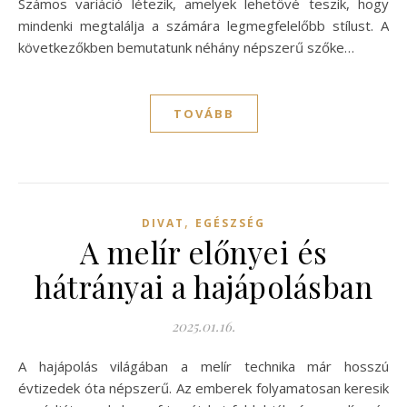
Számos variáció létezik, amelyek lehetővé teszik, hogy
mindenki megtalálja a számára legmegfelelőbb stílust. A
következőkben bemutatunk néhány népszerű szőke…
TOVÁBB
,
DIVAT
EGÉSZSÉG
A melír előnyei és
hátrányai a hajápolásban
2025.01.16.
A hajápolás világában a melír technika már hosszú
évtizedek óta népszerű. Az emberek folyamatosan keresik