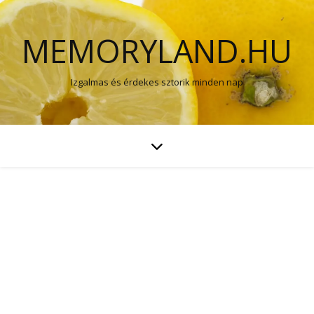
MEMORYLAND.HU
Izgalmas és érdekes sztorik minden nap