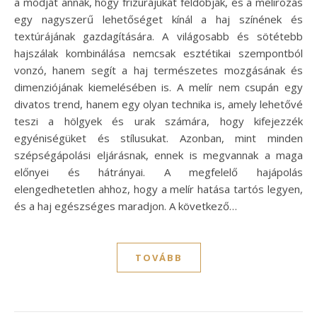
a módját annak, hogy frizurájukat feldobják, és a melírozás
egy nagyszerű lehetőséget kínál a haj színének és
textúrájának gazdagítására. A világosabb és sötétebb
hajszálak kombinálása nemcsak esztétikai szempontból
vonzó, hanem segít a haj természetes mozgásának és
dimenziójának kiemelésében is. A melír nem csupán egy
divatos trend, hanem egy olyan technika is, amely lehetővé
teszi a hölgyek és urak számára, hogy kifejezzék
egyéniségüket és stílusukat. Azonban, mint minden
szépségápolási eljárásnak, ennek is megvannak a maga
előnyei és hátrányai. A megfelelő hajápolás
elengedhetetlen ahhoz, hogy a melír hatása tartós legyen,
és a haj egészséges maradjon. A következő…
TOVÁBB