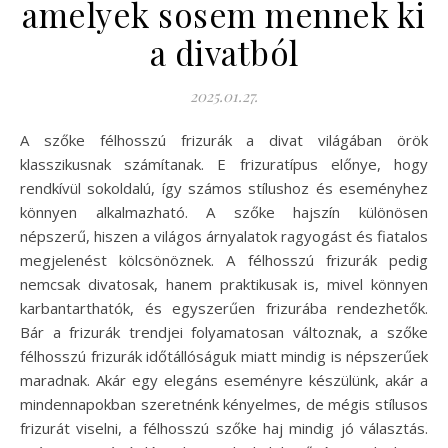
amelyek sosem mennek ki
a divatból
2025.01.27.
A szőke félhosszú frizurák a divat világában örök
klasszikusnak számítanak. E frizuratípus előnye, hogy
rendkívül sokoldalú, így számos stílushoz és eseményhez
könnyen alkalmazható. A szőke hajszín különösen
népszerű, hiszen a világos árnyalatok ragyogást és fiatalos
megjelenést kölcsönöznek. A félhosszú frizurák pedig
nemcsak divatosak, hanem praktikusak is, mivel könnyen
karbantarthatók, és egyszerűen frizurába rendezhetők.
Bár a frizurák trendjei folyamatosan változnak, a szőke
félhosszú frizurák időtállóságuk miatt mindig is népszerűek
maradnak. Akár egy elegáns eseményre készülünk, akár a
mindennapokban szeretnénk kényelmes, de mégis stílusos
frizurát viselni, a félhosszú szőke haj mindig jó választás.