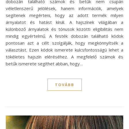
dobozán található számok és betűk nem csupán
véletlenszerű jelölések, hanem információk, amelyek
segítenek megérteni, hogy az adott termék milyen
árnyalatot és hatást kínál. A hajszínek világában a
különböző árnyalatok és tónusok közötti eligibilitás nem
mindig egyértelmű. A festék dobozán található kódok
pontosan azt a célt szolgálják, hogy megkönnyítsék a
választást. Ezen kódok ismerete kulcsfontosságú lehet a
tökéletes hajszín eléréséhez. A megfelelő számok és
betűk ismerete segíthet abban, hogy…
TOVÁBB