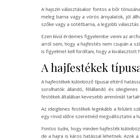
A hajszín választásakor fontos a bőr tónusán
meleg barna vagy a vörös árnyalatok, jól ál
szőke vagy a sötétbarna, a legjobb választás.
Ezen kívül érdemes figyelembe venni az arcfor
arról sem, hogy a hajfestés nem csupán a szín
is figyelmet kell fordítani, hogy a kiválasztot
A hajfestékek típusa
A hajfestékek különböző típusai eltérő hatáss
sorolhatók: állandó, félállandó és ideiglene
festékek általában kevesebb ammóniát tartal
Az ideiglenes festékek leginkább a felületi s
egy rövid időre szeretnéd megváltoztatni a ha
Fontos tudni, hogy minden hajfesték különböz
de a hajra is káros hatással lehetnek. Azok