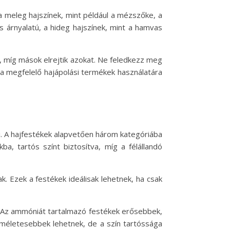
a meleg hajszínek, mint például a mézszőke, a
 árnyalatú, a hideg hajszínek, mint a hamvas
t, míg mások elrejtik azokat. Ne feledkezz meg
s a megfelelő hajápolási termékek használatára
ni. A hajfestékek alapvetően három kategóriába
ba, tartós színt biztosítva, míg a félállandó
k. Ezek a festékek ideálisak lehetnek, ha csak
t. Az ammóniát tartalmazó festékek erősebbek,
íméletesebbek lehetnek, de a szín tartóssága