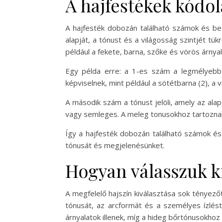
A hajfestékek kódol
A hajfesték dobozán található számok és bet
alapját, a tónust és a világosság szintjét tük
például a fekete, barna, szőke és vörös árnyal
Egy példa erre: a 1-es szám a legmélyebb 
képviselnek, mint például a sötétbarna (2), a 
A második szám a tónust jelöli, amely az alap
vagy semleges. A meleg tonusokhoz tartoznak
Így a hajfesték dobozán található számok és
tónusát és megjelenésünket.
Hogyan válasszuk ki
A megfelelő hajszín kiválasztása sok tényez
tónusát, az arcformát és a személyes ízlést
árnyalatok illenek, míg a hideg bőrtónusokhoz