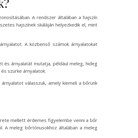
k?
onosításában. A rendszer általában a hajszín
észetes hajszínek skáláján helyezkedik el, mint
árnyalatot. A közbenső számok árnyalatokat
ét és árnyalatát mutatja, például meleg, hideg
és szürke árnyalatok.
árnyalatot válasszuk, amely kiemeli a bőrünk
erete mellett érdemes figyelembe venni a bőr
jól. A meleg bőrtónusokhoz általában a meleg