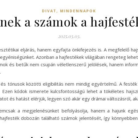
,
DIVAT
MINDENNAPOK
enek a számok a hajfest
2025.03.03.
tétikai eljárás, hanem egyfajta önkifejezés is. A megfelelő haj
 egyéniségünket. Azonban a hajfestékek világában rengeteg lehet
ámok és betűk nem csupán véletlenszerű jelölések, hanem infor
.
 és tónusok közötti eligibilitás nem mindig egyértelmű. A festé
t. Ezen kódok ismerete kulcsfontosságú lehet a tökéletes hajs
tot és hatást elérjük, legyen szó akár egy drámai változásról, aká
emcsak a megjelenésünket befolyásolja, hanem a hajunk egész
hajfesték dobozán található számok jelentését, így könnyebben e