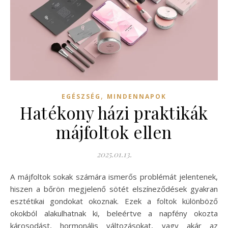
,
EGÉSZSÉG
MINDENNAPOK
Hatékony házi praktikák
májfoltok ellen
2025.01.13.
A májfoltok sokak számára ismerős problémát jelentenek,
hiszen a bőrön megjelenő sötét elszíneződések gyakran
esztétikai gondokat okoznak. Ezek a foltok különböző
okokból alakulhatnak ki, beleértve a napfény okozta
károsodást, hormonális változásokat, vagy akár az