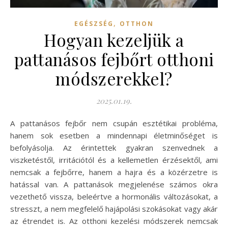
,
EGÉSZSÉG
OTTHON
Hogyan kezeljük a
pattanásos fejbőrt otthoni
módszerekkel?
2025.01.19.
A pattanásos fejbőr nem csupán esztétikai probléma,
hanem sok esetben a mindennapi életminőséget is
befolyásolja. Az érintettek gyakran szenvednek a
viszketéstől, irritációtól és a kellemetlen érzésektől, ami
nemcsak a fejbőrre, hanem a hajra és a közérzetre is
hatással van. A pattanások megjelenése számos okra
vezethető vissza, beleértve a hormonális változásokat, a
stresszt, a nem megfelelő hajápolási szokásokat vagy akár
az étrendet is. Az otthoni kezelési módszerek nemcsak