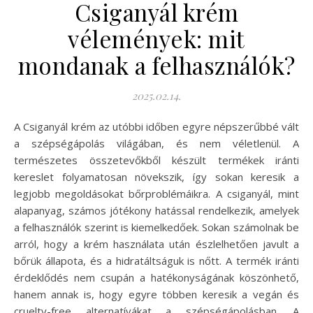
Csiganyál krém
vélemények: mit
mondanak a felhasználók?
2025.02.14.
A Csiganyál krém az utóbbi időben egyre népszerűbbé vált
a szépségápolás világában, és nem véletlenül. A
természetes összetevőkből készült termékek iránti
kereslet folyamatosan növekszik, így sokan keresik a
legjobb megoldásokat bőrproblémáikra. A csiganyál, mint
alapanyag, számos jótékony hatással rendelkezik, amelyek
a felhasználók szerint is kiemelkedőek. Sokan számolnak be
arról, hogy a krém használata után észlelhetően javult a
bőrük állapota, és a hidratáltságuk is nőtt. A termék iránti
érdeklődés nem csupán a hatékonyságának köszönhető,
hanem annak is, hogy egyre többen keresik a vegán és
cruelty-free alternatívákat a szépségápolásban. A