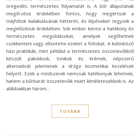
öregedés természetes folyamatát is. A bőr állapotának
megőrzése érdekében fontos, hogy megértsük a
májfoltok kialakulásának hátterét, és lépéseket tegyünk a
megelőzésük érdekében. Sok ember keresi a hatékony és
természetes megoldásokat, amelyek segíthetnek
csökkenteni vagy eltüntetni ezeket a foltokat. A különböző
házi praktikák, mint például a természetes összetevőkből
készült pakolások, tonikok és krémek, népszerű
alternatívát jelentenek a drága kozmetikai kezelések
helyett. Ezek a módszerek nemcsak hatékonyak lehetnek,
hanem a bőrbarát összetevőik miatt kíméletesebbek is. Az
alábbiakban három…
TOVÁBB