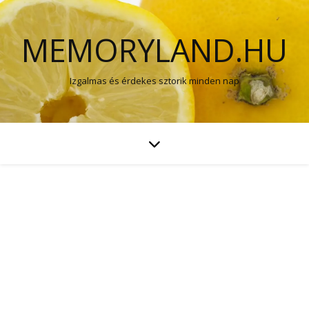
MEMORYLAND.HU
Izgalmas és érdekes sztorik minden nap