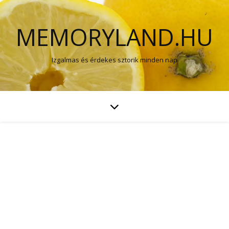
MEMORYLAND.HU
Izgalmas és érdekes sztorik minden nap