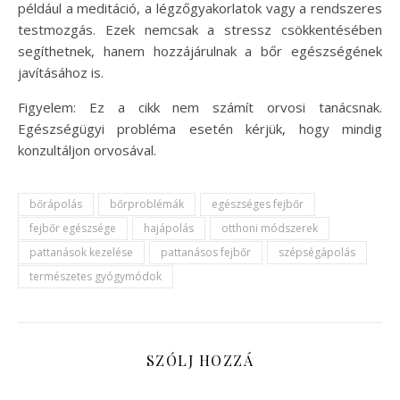
például a meditáció, a légzőgyakorlatok vagy a rendszeres
testmozgás. Ezek nemcsak a stressz csökkentésében
segíthetnek, hanem hozzájárulnak a bőr egészségének
javításához is.
Figyelem: Ez a cikk nem számít orvosi tanácsnak.
Egészségügyi probléma esetén kérjük, hogy mindig
konzultáljon orvosával.
bőrápolás
bőrproblémák
egészséges fejbőr
fejbőr egészsége
hajápolás
otthoni módszerek
pattanások kezelése
pattanásos fejbőr
szépségápolás
természetes gyógymódok
SZÓLJ HOZZÁ