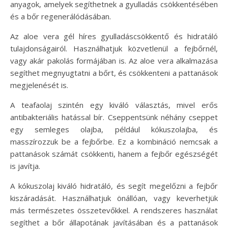
anyagok, amelyek segíthetnek a gyulladás csökkentésében
és a bőr regenerálódásában.
Az aloe vera gél híres gyulladáscsökkentő és hidratáló
tulajdonságairól. Használhatjuk közvetlenül a fejbőrnél,
vagy akár pakolás formájában is. Az aloe vera alkalmazása
segíthet megnyugtatni a bőrt, és csökkenteni a pattanások
megjelenését is.
A teafaolaj szintén egy kiváló választás, mivel erős
antibakteriális hatással bír. Cseppentsünk néhány cseppet
egy semleges olajba, például kókuszolajba, és
masszírozzuk be a fejbőrbe. Ez a kombináció nemcsak a
pattanások számát csökkenti, hanem a fejbőr egészségét
is javítja.
A kókuszolaj kiváló hidratáló, és segít megelőzni a fejbőr
kiszáradását. Használhatjuk önállóan, vagy keverhetjük
más természetes összetevőkkel. A rendszeres használat
segíthet a bőr állapotának javításában és a pattanások