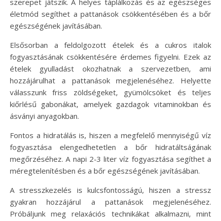
szerepet játszik. A helyes táplálkozás és az egészséges
életmód segíthet a pattanások csökkentésében és a bőr
egészségének javításában.
Elsősorban a feldolgozott ételek és a cukros italok
fogyasztásának csökkentésére érdemes figyelni. Ezek az
ételek gyulladást okozhatnak a szervezetben, ami
hozzájárulhat a pattanások megjelenéséhez. Helyette
válasszunk friss zöldségeket, gyümölcsöket és teljes
kiőrlésű gabonákat, amelyek gazdagok vitaminokban és
ásványi anyagokban.
Fontos a hidratálás is, hiszen a megfelelő mennyiségű víz
fogyasztása elengedhetetlen a bőr hidratáltságának
megőrzéséhez. A napi 2-3 liter víz fogyasztása segíthet a
méregtelenítésben és a bőr egészségének javításában.
A stresszkezelés is kulcsfontosságú, hiszen a stressz
gyakran hozzájárul a pattanások megjelenéséhez.
Próbáljunk meg relaxációs technikákat alkalmazni, mint