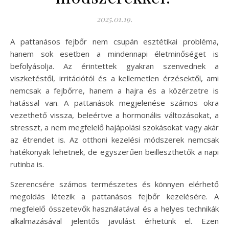
2025.01.19.
A pattanásos fejbőr nem csupán esztétikai probléma,
hanem sok esetben a mindennapi életminőséget is
befolyásolja. Az érintettek gyakran szenvednek a
viszketéstől, irritációtól és a kellemetlen érzésektől, ami
nemcsak a fejbőrre, hanem a hajra és a közérzetre is
hatással van. A pattanások megjelenése számos okra
vezethető vissza, beleértve a hormonális változásokat, a
stresszt, a nem megfelelő hajápolási szokásokat vagy akár
az étrendet is. Az otthoni kezelési módszerek nemcsak
hatékonyak lehetnek, de egyszerűen beilleszthetők a napi
rutinba is.
Szerencsére számos természetes és könnyen elérhető
megoldás létezik a pattanásos fejbőr kezelésére. A
megfelelő összetevők használatával és a helyes technikák
alkalmazásával jelentős javulást érhetünk el. Ezen