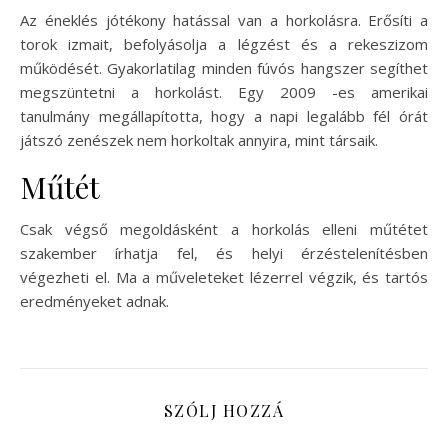
Az éneklés jótékony hatással van a horkolásra. Erősíti a
torok izmait, befolyásolja a légzést és a rekeszizom
működését. Gyakorlatilag minden fúvós hangszer segíthet
megszüntetni a horkolást. Egy 2009 -es amerikai
tanulmány megállapította, hogy a napi legalább fél órát
játszó zenészek nem horkoltak annyira, mint társaik.
Műtét
Csak végső megoldásként a horkolás elleni műtétet
szakember írhatja fel, és helyi érzéstelenítésben
végezheti el. Ma a műveleteket lézerrel végzik, és tartós
eredményeket adnak.
SZÓLJ HOZZÁ