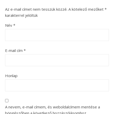
Az e-mail címet nem tesszük közzé.
A kötelező mezőket
*
karakterrel jelöltük
Név
*
E-mail cím
*
Honlap
A nevem, e-mail címem, és weboldalcímem mentése a
böngészőben a következő hozzászólásomhoz.