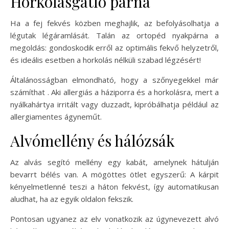
Horkolásgátló párna
Ha a fej fekvés közben meghajlik, az befolyásolhatja a
légutak légáramlását. Talán az ortopéd nyakpárna a
megoldás: gondoskodik erről az optimális fekvő helyzetről,
és ideális esetben a horkolás nélküli szabad légzésért!
Általánosságban elmondható, hogy a szőnyegekkel már
számíthat . Aki allergiás a háziporra és a horkolásra, mert a
nyálkahártya irritált vagy duzzadt, kipróbálhatja például az
allergiamentes ágyneműt.
Alvómellény és hálózsák
Az alvás segító mellény egy kabát, amelynek hátulján
bevarrt bélés van. A mögöttes ötlet egyszerű: A kárpit
kényelmetlenné teszi a háton fekvést, így automatikusan
aludhat, ha az egyik oldalon fekszik.
Pontosan ugyanez az elv vonatkozik az úgynevezett alvó