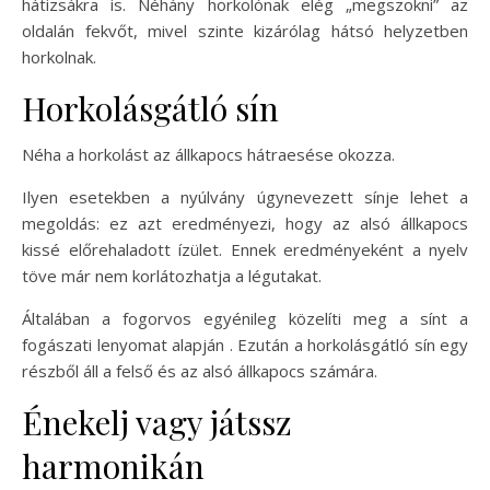
hátizsákra is. Néhány horkolónak elég „megszokni” az
oldalán fekvőt, mivel szinte kizárólag hátsó helyzetben
horkolnak.
Horkolásgátló sín
Néha a horkolást az állkapocs hátraesése okozza.
Ilyen esetekben a nyúlvány úgynevezett sínje lehet a
megoldás: ez azt eredményezi, hogy az alsó állkapocs
kissé előrehaladott ízület. Ennek eredményeként a nyelv
töve már nem korlátozhatja a légutakat.
Általában a fogorvos egyénileg közelíti meg a sínt a
fogászati ​​lenyomat alapján . Ezután a horkolásgátló sín egy
részből áll a felső és az alsó állkapocs számára.
Énekelj vagy játssz
harmonikán