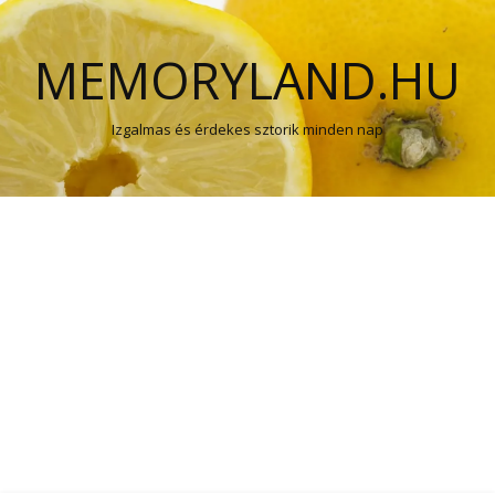
MEMORYLAND.HU
Izgalmas és érdekes sztorik minden nap