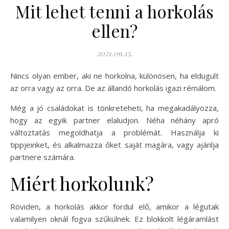
Mit lehet tenni a horkolás
ellen?
2021.09.15.
Nincs olyan ember, aki ne horkolna, különösen, ha eldugult
az orra vagy az orra. De az állandó horkolás igazi rémálom.
Még a jó családokat is tönkreteheti, ha megakadályozza,
hogy az egyik partner elaludjon. Néha néhány apró
változtatás megoldhatja a problémát. Használja ki
tippjeinket, és alkalmazza őket saját magára, vagy ajánlja
partnere számára.
Miért horkolunk?
Röviden, a horkolás akkor fordul elő, amikor a légutak
valamilyen oknál fogva szűkülnek. Ez blokkolt légáramlást