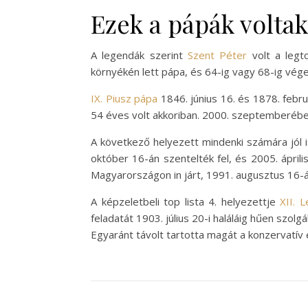
Ezek a pápák voltak
A legendák szerint
Szent Péter
volt a leg
környékén lett pápa, és 64-ig vagy 68-ig végez
IX. Piusz pápa
1846. június 16. és 1878. febr
54 éves volt akkoriban. 2000. szeptemberében
A következő helyezett mindenki számára jól 
október 16-án szentelték fel, és 2005. áprili
Magyarországon in járt, 1991. augusztus 16-
A képzeletbeli top lista 4. helyezettje
XII. 
feladatát 1903. július 20-i haláláig hűen szo
Egyaránt távolt tartotta magát a konzervatív 