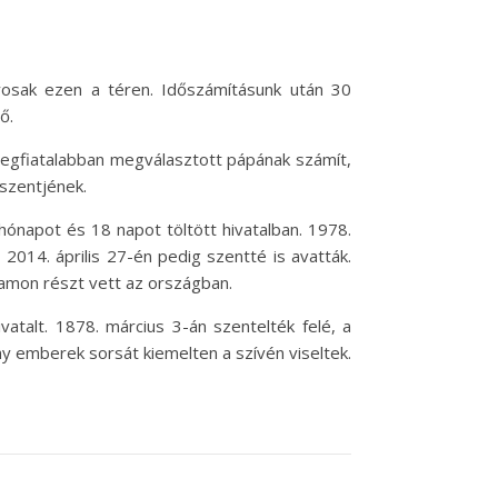
yosak ezen a téren. Időszámításunk után 30
ő.
k legfiatalabban megválasztott pápának számít,
őszentjének.
 hónapot és 18 napot töltött hivatalban. 1978.
 2014. április 27-én pedig szentté is avatták.
amon részt vett az országban.
vatalt. 1878. március 3-án szentelték felé, a
ny emberek sorsát kiemelten a szívén viseltek.