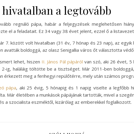
 hivatalban a legtovább
tovább regnáló pápa, habár a feljegyzések meglehetősen hián
te el a feladatait. Ez 34 vagy 38 évet jelent, ezzel ő a listavezet
uár 7. között volt hivatalban (31 év, 7 hónap és 23 nap), az egyi
 avatták boldoggá, az olasz Senigallia város őt választotta véd
ismert lehet, hiszen
II. János Pál pápáról
van szó, aki 26 évet, 5
s 2-ig, haláláig töltötte be a tisztséget. Már 2011-ben boldoggá,
án érkezett meg a ferihegyi repülőtérre, mely után számos progr
Leó pápa
, aki 25 évig, 5 hónapig és 1 napig viselte a legfőbb hi
lgálta. Már életében a munkások pápájának tartották, mivel a szegé
és a szocialista eszméktől, kizárólag az emberekkel foglalkozott.