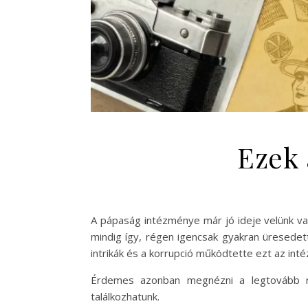
Ezek 
A pápaság intézménye már jó ideje velünk va
mindig így, régen igencsak gyakran üresedet
intrikák és a korrupció működtette ezt az in
Érdemes azonban megnézni a legtovább reg
találkozhatunk.