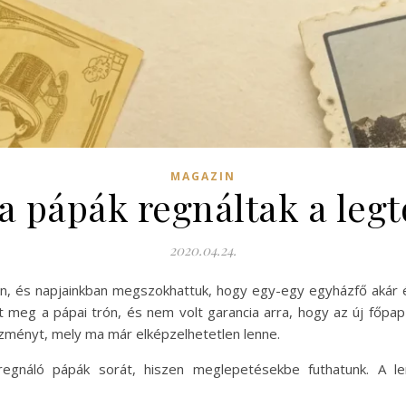
MAGAZIN
a pápák regnáltak a leg
2020.04.24.
n, és napjainkban megszokhattuk, hogy egy-egy egyházfő akár év
t meg a pápai trón, és nem volt garancia arra, hogy az új főpa
tézményt, mely ma már elképzelhetetlen lenne.
náló pápák sorát, hiszen meglepetésekbe futhatunk. A len