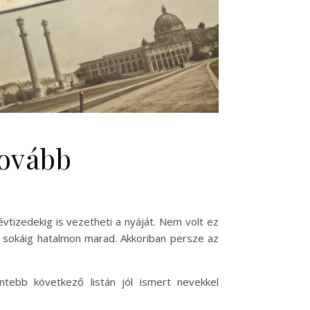
tovább
tizedekig is vezetheti a nyáját. Nem volt ez
p sokáig hatalmon marad. Akkoriban persze az
tebb következő listán jól ismert nevekkel