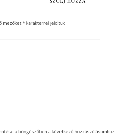
SZÓLJ HOZZÁ
ző mezőket
*
karakterrel jelöltük
entése a böngészőben a következő hozzászólásomhoz.