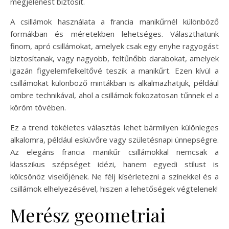
megjelenést biztosít.
A csillámok használata a francia manikűrnél különböző
formákban és méretekben lehetséges. Választhatunk
finom, apró csillámokat, amelyek csak egy enyhe ragyogást
biztosítanak, vagy nagyobb, feltűnőbb darabokat, amelyek
igazán figyelemfelkeltővé teszik a manikűrt. Ezen kívül a
csillámokat különböző mintákban is alkalmazhatjuk, például
ombre technikával, ahol a csillámok fokozatosan tűnnek el a
köröm tövében.
Ez a trend tökéletes választás lehet bármilyen különleges
alkalomra, például esküvőre vagy születésnapi ünnepségre.
Az elegáns francia manikűr csillámokkal nemcsak a
klasszikus szépséget idézi, hanem egyedi stílust is
kölcsönöz viselőjének. Ne félj kísérletezni a színekkel és a
csillámok elhelyezésével, hiszen a lehetőségek végtelenek!
Merész geometriai