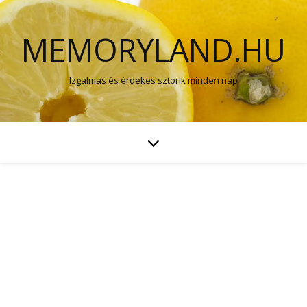
MEMORYLAND.HU
Izgalmas és érdekes sztorik minden nap