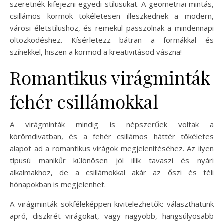
szeretnék kifejezni egyedi stílusukat. A geometriai mintás,
csillámos körmök tökéletesen illeszkednek a modern,
városi életstílushoz, és remekül passzolnak a mindennapi
öltözködéshez. Kísérletezz bátran a formákkal és
színekkel, hiszen a körmöd a kreativitásod vászna!
Romantikus virágminták
fehér csillámokkal
A virágminták mindig is népszerűek voltak a
körömdivatban, és a fehér csillámos háttér tökéletes
alapot ad a romantikus virágok megjelenítéséhez. Az ilyen
típusú manikűr különösen jól illik tavaszi és nyári
alkalmakhoz, de a csillámokkal akár az őszi és téli
hónapokban is megjelenhet.
A virágminták sokféleképpen kivitelezhetők: választhatunk
apró, diszkrét virágokat, vagy nagyobb, hangsúlyosabb