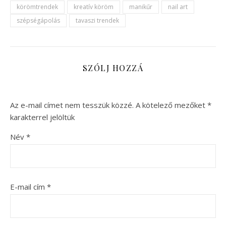
körömtrendek
kreatív köröm
manikűr
nail art
szépségápolás
tavaszi trendek
SZÓLJ HOZZÁ
Az e-mail címet nem tesszük közzé.
A kötelező mezőket
*
karakterrel jelöltük
Név
*
E-mail cím
*