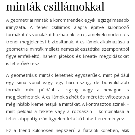
minták csillámokkal
A geometriai minták a körömtrendek egyik legizgalmasabb
irányzata. A fehér csillámos alapra építve különböző
formákat és vonalakat hozhatunk létre, amelyek modern és
trendi megjelenést biztosítanak. A csillámok alkalmazása a
geometriai minták mellett nemcsak esztétikai szempontból
figyelemfelkeltő, hanem játékos és kreatív megoldásokat
is lehetővé tesz.
A geometrikus minták lehetnek egyszerűek, mint például
egy sima vonal vagy egy háromszög, de bonyolultabb
formák, mint például a zigzag vagy a hexagon is
megjelenhetnek. A csillámok színét és méretét változtatva
még inkább kiemelhetjük a mintákat. A kontrasztos színek –
mint például a fekete vagy a rózsaszín – kombinálása a
fehér alappal igazán figyelemfelkeltő hatást eredményez.
Ez a trend különösen népszerű a fiatalok körében, akik