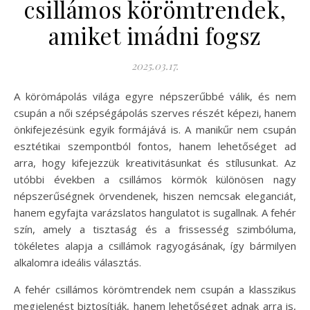
csillámos körömtrendek,
amiket imádni fogsz
2025.03.17.
A körömápolás világa egyre népszerűbbé válik, és nem
csupán a női szépségápolás szerves részét képezi, hanem
önkifejezésünk egyik formájává is. A manikűr nem csupán
esztétikai szempontból fontos, hanem lehetőséget ad
arra, hogy kifejezzük kreativitásunkat és stílusunkat. Az
utóbbi években a csillámos körmök különösen nagy
népszerűségnek örvendenek, hiszen nemcsak eleganciát,
hanem egyfajta varázslatos hangulatot is sugallnak. A fehér
szín, amely a tisztaság és a frissesség szimbóluma,
tökéletes alapja a csillámok ragyogásának, így bármilyen
alkalomra ideális választás.
A fehér csillámos körömtrendek nem csupán a klasszikus
megjelenést biztosítják, hanem lehetőséget adnak arra is,