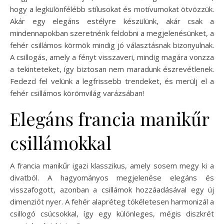
hogy a legkülönfélébb stílusokat és motívumokat ötvözzük.
Akár egy elegáns estélyre készülünk, akár csak a
mindennapokban szeretnénk feldobni a megjelenésünket, a
fehér csillámos körmök mindig jó választásnak bizonyulnak.
A csillogás, amely a fényt visszaveri, mindig magára vonzza
a tekinteteket, így biztosan nem maradunk észrevétlenek.
Fedezd fel velünk a legfrissebb trendeket, és merülj el a
fehér csillámos körömvilág varázsában!
Elegáns francia manikűr
csillámokkal
A francia manikűr igazi klasszikus, amely sosem megy ki a
divatból. A hagyományos megjelenése elegáns és
visszafogott, azonban a csillámok hozzáadásával egy új
dimenziót nyer. A fehér alapréteg tökéletesen harmonizál a
csillogó csúcsokkal, így egy különleges, mégis diszkrét