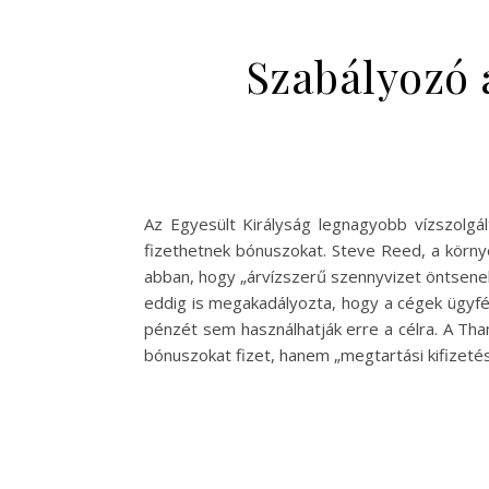
Szabályozó
Az Egyesült Királyság legnagyobb vízszolgá
fizethetnek bónuszokat. Steve Reed, a körny
abban, hogy „árvízszerű szennyvizet öntsenek
eddig is megakadályozta, hogy a cégek ügyfé
pénzét sem használhatják erre a célra. A Th
bónuszokat fizet, hanem „megtartási kifizeté