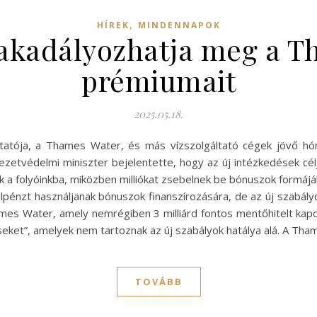
,
HÍREK
MINDENNAPOK
 akadályozhatja meg a T
prémiumait
2025.05.18.
ltatója, a Thames Water, és más vízszolgáltató cégek jövő hón
ezetvédelmi miniszter bejelentette, hogy az új intézkedések cél
 a folyóinkba, miközben milliókat zsebelnek be bónuszok formájá
lpénzt használjanak bónuszok finanszírozására, de az új szabál
ames Water, amely nemrégiben 3 milliárd fontos mentőhitelt kapo
seket”, amelyek nem tartoznak az új szabályok hatálya alá. A Th
TOVÁBB