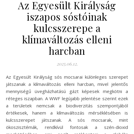
Az Egyesült Királyság
iszapos sóstóinak
kulcsszerepe a
klímaváltozás elleni
harcban
2025.06.12.
Az Egyesült Királyság sós mocsarai különleges szerepet
játszanak a klímaváltozás elleni harcban, mivel jelentős
mennyiségű üvegházhatású gázt képesek megkötni a
réteges iszapban. A WWF legújabb jelentése szerint ezek
a területek nemcsak a biodiverzitás szempontjából
értékesek, hanem a klímaváltozás mérséklésében is
kulcsszerepet játszanak. A sós mocsarak, mint
ökoszisztémák, rendkívül fontosak a szén-dioxid