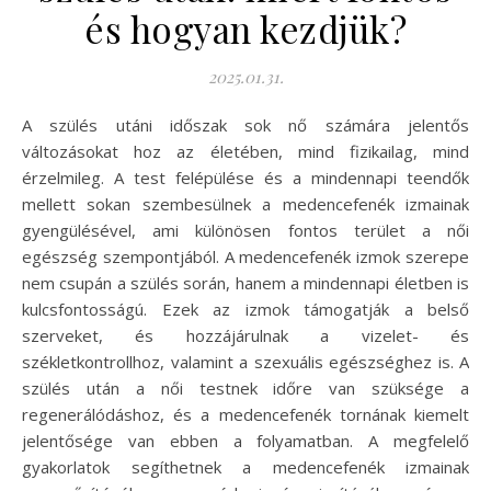
és hogyan kezdjük?
2025.01.31.
A szülés utáni időszak sok nő számára jelentős
változásokat hoz az életében, mind fizikailag, mind
érzelmileg. A test felépülése és a mindennapi teendők
mellett sokan szembesülnek a medencefenék izmainak
gyengülésével, ami különösen fontos terület a női
egészség szempontjából. A medencefenék izmok szerepe
nem csupán a szülés során, hanem a mindennapi életben is
kulcsfontosságú. Ezek az izmok támogatják a belső
szerveket, és hozzájárulnak a vizelet- és
székletkontrollhoz, valamint a szexuális egészséghez is. A
szülés után a női testnek időre van szüksége a
regenerálódáshoz, és a medencefenék tornának kiemelt
jelentősége van ebben a folyamatban. A megfelelő
gyakorlatok segíthetnek a medencefenék izmainak