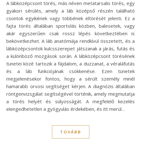
A lábközépcsont törés, más néven metatarsalis törés, egy
gyakori sérülés, amely a láb középső részén található
csontok egyikének vagy többének eltörését jelenti. Ez a
fajta törés általában sportolás közben, balesetek, vagy
akár egyszerűen csak rossz lépés következtében is
bekövetkezhet. A láb anatómiája rendkívül összetett, és a
lábközépcsontok kulcsszerepet játszanak a járás, futás és
a különböző mozgások során. A lábközépcsont törésének
tünetei közé tartozik a fájdalom, a duzzanat, a véraláfutás
és a láb funkciójának csökkenése. Ezen tünetek
megjelenésekor fontos, hogy a sérült személy minél
hamarabb orvosi segítséget kérjen. A diagnózis általában
röntgenvizsgálat segítségével történik, amely megmutatja
a törés helyét és súlyosságát. A megfelelő kezelés
elengedhetetlen a gyógyulás érdekében, és itt merül…
TOVÁBB