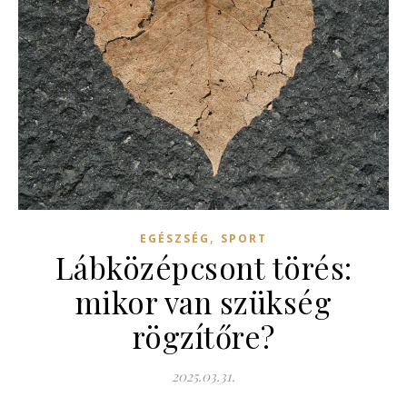
,
EGÉSZSÉG
SPORT
Lábközépcsont törés:
mikor van szükség
rögzítőre?
2025.03.31.