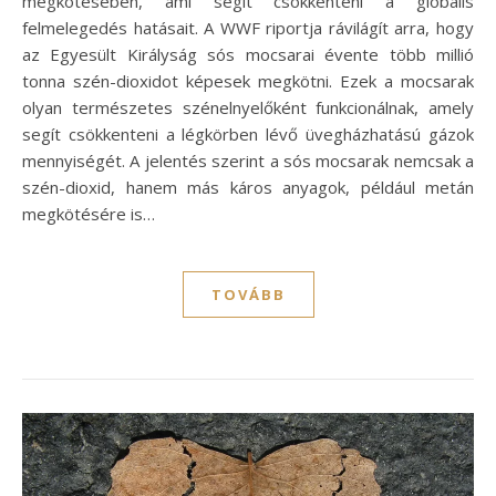
megkötésében, ami segít csökkenteni a globális
felmelegedés hatásait. A WWF riportja rávilágít arra, hogy
az Egyesült Királyság sós mocsarai évente több millió
tonna szén-dioxidot képesek megkötni. Ezek a mocsarak
olyan természetes szénelnyelőként funkcionálnak, amely
segít csökkenteni a légkörben lévő üvegházhatású gázok
mennyiségét. A jelentés szerint a sós mocsarak nemcsak a
szén-dioxid, hanem más káros anyagok, például metán
megkötésére is…
TOVÁBB