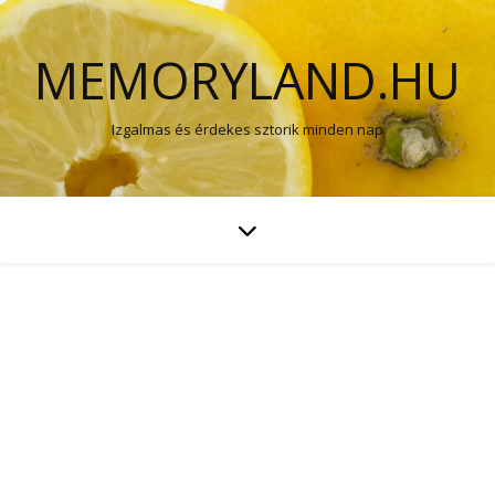
MEMORYLAND.HU
Izgalmas és érdekes sztorik minden nap