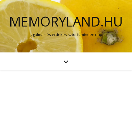
MEMORYLAND.HU
Izgalmas és érdekes sztorik minden nap