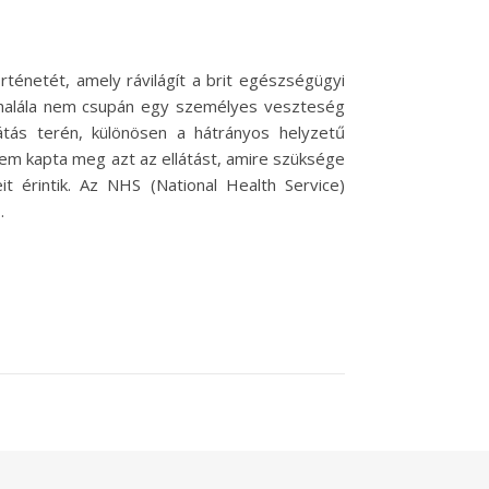
ténetét, amely rávilágít a brit egészségügyi
 halála nem csupán egy személyes veszteség
átás terén, különösen a hátrányos helyzetű
em kapta meg azt az ellátást, amire szüksége
t érintik. Az NHS (National Health Service)
…