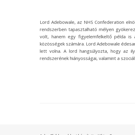
Lord Adebowale, az NHS Confederation elnöke
rendszerben tapasztalható mélyen gyökerez
volt, hanem egy figyelemfelkeltő példa is
közösségek számára. Lord Adebowale édesanyj
lett volna. A lord hangsúlyozta, hogy az i
rendszerének hiányosságai, valamint a szociá