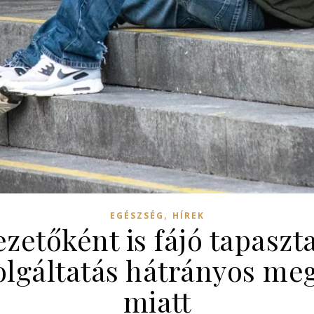
,
EGÉSZSÉG
HÍREK
zetőként is fájó tapasz
zolgáltatás hátrányos me
miatt