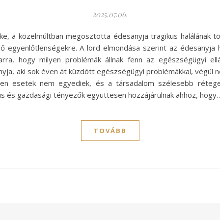
2025.07.06.
, a közelmúltban megosztotta édesanyja tragikus halálának tör
ő egyenlőtlenségekre. A lord elmondása szerint az édesanyja
 arra, hogy milyen problémák állnak fenn az egészségügyi ell
a, aki sok éven át küzdött egészségügyi problémákkal, végül n
lyen esetek nem egyediek, és a társadalom szélesebb rétegei
lis és gazdasági tényezők együttesen hozzájárulnak ahhoz, hogy
TOVÁBB