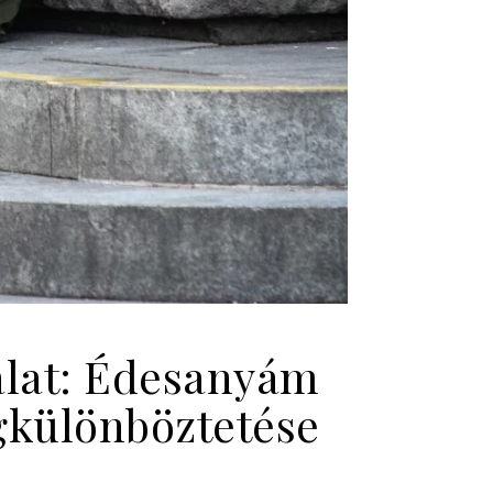
talat: Édesanyám
gkülönböztetése