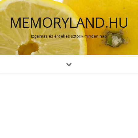
MEMORYLAND.HU
Izgalmas és érdekes sztorik minden nap