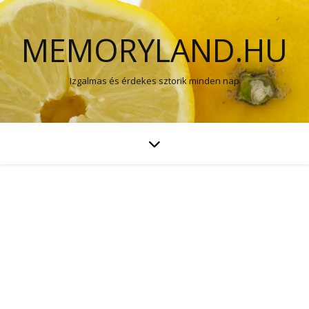
MEMORYLAND.HU
Izgalmas és érdekes sztorik minden nap