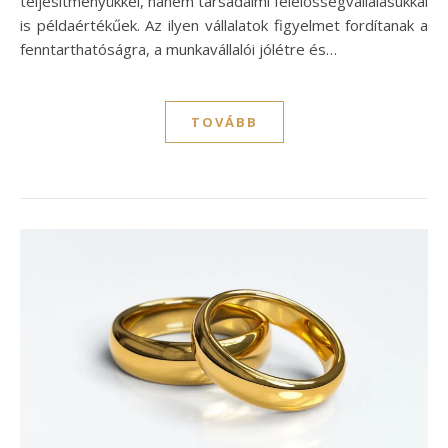
teljesítményükkel, hanem társadalmi felelősségvállalásukkal
is példaértékűek. Az ilyen vállalatok figyelmet fordítanak a
fenntarthatóságra, a munkavállalói jólétre és…
TOVÁBB