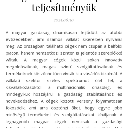
teljesítményük
2025.06.30.
A magyar gazdaság dinamikusan fejlődött az utóbbi
évtizedekben, ami számos vállalat sikereiben nyilvánul
meg. Az országban található cégek nem csupán a belföldi
piacon, hanem nemzetközi szinten is jelentős szereplőkké
váltak. A magyar cégek közül sokan innovatív
megoldásaiknak, magas szintű szolgáltatásaiknak és
termékeiknek köszönhetően vívták ki a vásárlók bizalmát. A
vállalati szektor széles spektrumot ölel fel, a
kisvállalkozásoktól a multinacionális óriásokig, és
mindegyikük hozzájárul a gazdaság stabilitásához és
növekedéséhez. A cégek közötti verseny folyamatosan
fokozódik, ami arra ösztönzi őket, hogy egyre jobb
minőségű termékeket és szolgáltatásokat kínáljanak. A
legnagyobb magyar cégek nemcsak a gazdasági