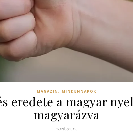
,
MAGAZIN
MINDENNAPOK
és eredete a magyar ny
magyarázva
2026.02.12.