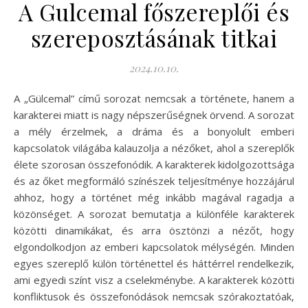
A Gulcemal főszereplői és
szereposztásának titkai
2024.10.10.
A „Gülcemal” című sorozat nemcsak a története, hanem a
karakterei miatt is nagy népszerűségnek örvend. A sorozat
a mély érzelmek, a dráma és a bonyolult emberi
kapcsolatok világába kalauzolja a nézőket, ahol a szereplők
élete szorosan összefonódik. A karakterek kidolgozottsága
és az őket megformáló színészek teljesítménye hozzájárul
ahhoz, hogy a történet még inkább magával ragadja a
közönséget. A sorozat bemutatja a különféle karakterek
közötti dinamikákat, és arra ösztönzi a nézőt, hogy
elgondolkodjon az emberi kapcsolatok mélységén. Minden
egyes szereplő külön történettel és háttérrel rendelkezik,
ami egyedi színt visz a cselekménybe. A karakterek közötti
konfliktusok és összefonódások nemcsak szórakoztatóak,