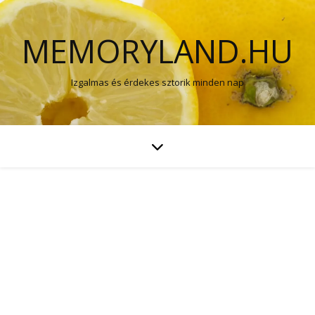
MEMORYLAND.HU
Izgalmas és érdekes sztorik minden nap