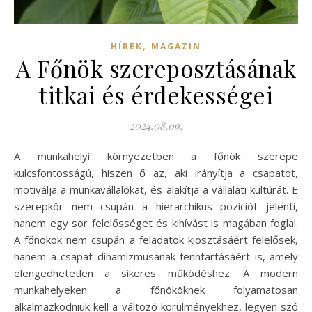
,
HÍREK
MAGAZIN
A Főnök szereposztásának
titkai és érdekességei
2024.08.09.
A munkahelyi környezetben a főnök szerepe
kulcsfontosságú, hiszen ő az, aki irányítja a csapatot,
motiválja a munkavállalókat, és alakítja a vállalati kultúrát. E
szerepkör nem csupán a hierarchikus pozíciót jelenti,
hanem egy sor felelősséget és kihívást is magában foglal.
A főnökök nem csupán a feladatok kiosztásáért felelősek,
hanem a csapat dinamizmusának fenntartásáért is, amely
elengedhetetlen a sikeres működéshez. A modern
munkahelyeken a főnököknek folyamatosan
alkalmazkodniuk kell a változó körülményekhez, legyen szó