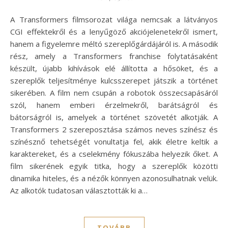
A Transformers filmsorozat világa nemcsak a látványos
CGI effektekről és a lenyűgöző akciójelenetekről ismert,
hanem a figyelemre méltó szereplőgárdájáról is. A második
rész, amely a Transformers franchise folytatásaként
készült, újabb kihívások elé állította a hősöket, és a
szereplők teljesítménye kulcsszerepet játszik a történet
sikerében. A film nem csupán a robotok összecsapásáról
szól, hanem emberi érzelmekről, barátságról és
bátorságról is, amelyek a történet szövetét alkotják. A
Transformers 2 szereposztása számos neves színész és
színésznő tehetségét vonultatja fel, akik életre keltik a
karaktereket, és a cselekmény fókuszába helyezik őket. A
film sikerének egyik titka, hogy a szereplők közötti
dinamika hiteles, és a nézők könnyen azonosulhatnak velük.
Az alkotók tudatosan választották ki a…
TOVÁBB