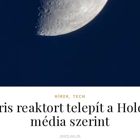
,
HÍREK
TECH
s reaktort telepít a Ho
média szerint
2025.10.21.