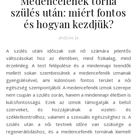
Medencefenék torna
szülés után: miért fontos
és hogyan kezdjük?
2025.01.31.
A szülés utáni időszak sok nő számára jelentős
változásokat hoz az életében, mind fizikailag, mind
érzelmileg. A test felépülése és a mindennapi teendők
mellett sokan szembesülnek a medencefenék izmainak
gyengülésével, ami különösen fontos terület a női
egészség szempontjából. A medencefenék izmok szerepe
nem csupán a szülés során, hanem a mindennapi életben is
kulcsfontosságú. Ezek az izmok támogatják a belső
szerveket, és hozzájárulnak a vizelet- és
székletkontrollhoz, valamint a szexuális egészséghez is. A
szülés után a női testnek időre van szüksége a
regenerálódáshoz, és a medencefenék tornának kiemelt