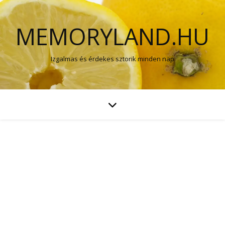
MEMORYLAND.HU
Izgalmas és érdekes sztorik minden nap