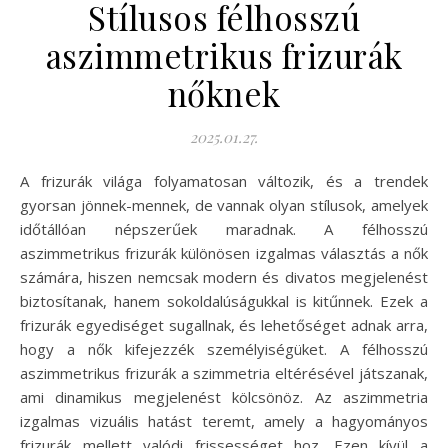
Stílusos félhosszú
aszimmetrikus frizurák
nőknek
2025.01.27.
A frizurák világa folyamatosan változik, és a trendek
gyorsan jönnek-mennek, de vannak olyan stílusok, amelyek
időtállóan népszerűek maradnak. A félhosszú
aszimmetrikus frizurák különösen izgalmas választás a nők
számára, hiszen nemcsak modern és divatos megjelenést
biztosítanak, hanem sokoldalúságukkal is kitűnnek. Ezek a
frizurák egyediséget sugallnak, és lehetőséget adnak arra,
hogy a nők kifejezzék személyiségüket. A félhosszú
aszimmetrikus frizurák a szimmetria eltérésével játszanak,
ami dinamikus megjelenést kölcsönöz. Az aszimmetria
izgalmas vizuális hatást teremt, amely a hagyományos
frizurák mellett valódi frissességet hoz. Ezen kívül a