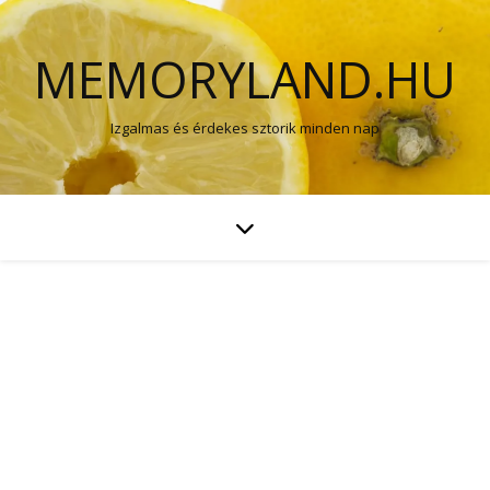
MEMORYLAND.HU
Izgalmas és érdekes sztorik minden nap