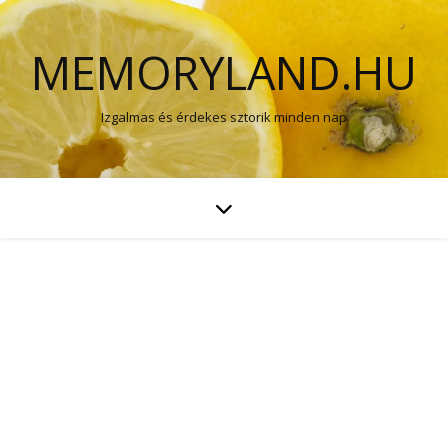
MEMORYLAND.HU
Izgalmas és érdekes sztorik minden nap