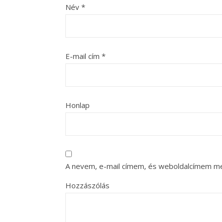
Név
*
E-mail cím
*
Honlap
A nevem, e-mail címem, és weboldalcímem m
Hozzászólás