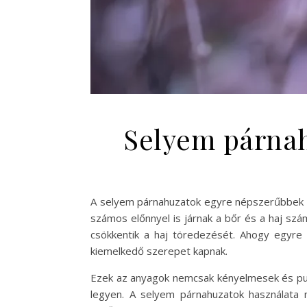
Selyem párnahu
A selyem párnahuzatok egyre népszerűbbek a
számos előnnyel is járnak a bőr és a haj szá
csökkentik a haj töredezését. Ahogy egyr
kiemelkedő szerepet kapnak.
Ezek az anyagok nemcsak kényelmesek és puh
legyen. A selyem párnahuzatok használata 