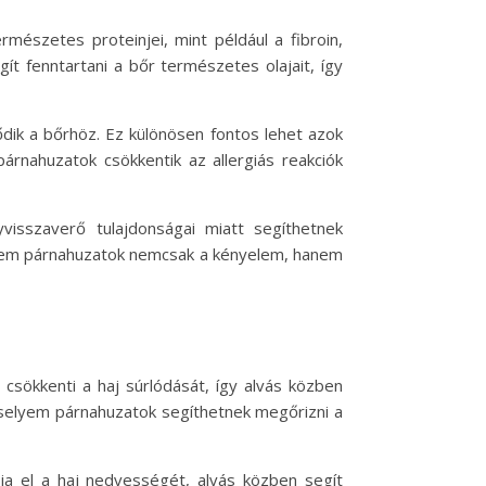
mészetes proteinjei, mint például a fibroin,
ít fenntartani a bőr természetes olajait, így
lődik a bőrhöz. Ez különösen fontos lehet azok
árnahuzatok csökkentik az allergiás reakciók
visszaverő tulajdonságai miatt segíthetnek
lyem párnahuzatok nemcsak a kényelem, hanem
csökkenti a haj súrlódását, így alvás közben
 selyem párnahuzatok segíthetnek megőrizni a
vja el a haj nedvességét, alvás közben segít