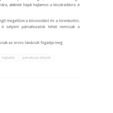
ára, akiknek hajuk hajlamos a kiszáradásra. A
egít megelőzni a kócosodást és a töredezést,
n. A selyem párnahuzatok tehát nemcsak a
csak az orvos tanácsát fogadja meg.
hajhullás
párnahuzat előnyök