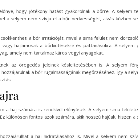
őnye, hogy jótékony hatást gyakorolnak a bőrre. A selyem ter
vel a selyem nem szívja el a bőr nedvességét, alvás közben seg
.
sökkentheti a bőr irritációját, mivel a sima felület nem dörzsö
 vagy hajlamosak a bőrkiütésekre és pattanásokra. A selyem p
yag, amely nem tartalmaz káros vegyi anyagokat.
nek az öregedés jeleinek késleltetésében is. A selyem fény
n hozzájárulnak a bőr rugalmasságának megőrzéséhez. Így a se
sztás.
ajra
a haj számára is rendkívül előnyösek. A selyem sima felülete 
Ez különösen fontos azok számára, akik hosszú hajúak, hiszen a
ozzájárulhat a haj hidratálásához is. Mivel a selyem nem szí