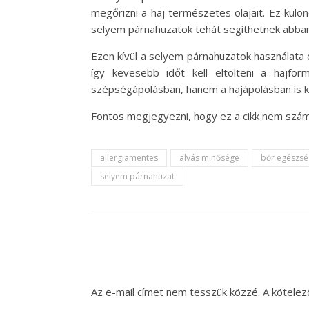
megőrizni a haj természetes olajait. Ez külö
selyem párnahuzatok tehát segíthetnek abba
Ezen kívül a selyem párnahuzatok használata
így kevesebb időt kell eltölteni a hajf
szépségápolásban, hanem a hajápolásban is k
Fontos megjegyezni, hogy ez a cikk nem szám
allergiamentes
alvás minősége
bőr egészsé
selyem párnahuzat
Az e-mail címet nem tesszük közzé.
A kötele