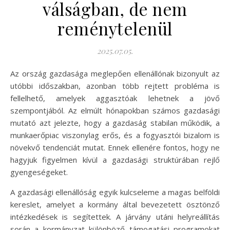
válságban, de nem
reménytelenül
2025.07.05.
Az ország gazdasága meglepően ellenállónak bizonyult az
utóbbi időszakban, azonban több rejtett probléma is
fellelhető, amelyek aggasztóak lehetnek a jövő
szempontjából. Az elmúlt hónapokban számos gazdasági
mutató azt jelezte, hogy a gazdaság stabilan működik, a
munkaerőpiac viszonylag erős, és a fogyasztói bizalom is
növekvő tendenciát mutat. Ennek ellenére fontos, hogy ne
hagyjuk figyelmen kívül a gazdasági struktúrában rejlő
gyengeségeket.
A gazdasági ellenállóság egyik kulcseleme a magas belföldi
kereslet, amelyet a kormány által bevezetett ösztönző
intézkedések is segítettek. A járvány utáni helyreállítás
során a kormányzat különböző támogatási programokat