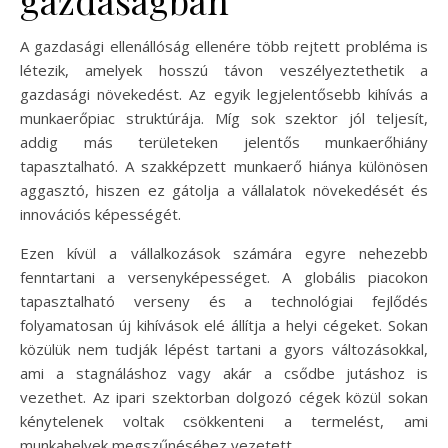
A gazdasági ellenállóság ellenére több rejtett probléma is
létezik, amelyek hosszú távon veszélyeztethetik a
gazdasági növekedést. Az egyik legjelentősebb kihívás a
munkaerőpiac struktúrája. Míg sok szektor jól teljesít,
addig más területeken jelentős munkaerőhiány
tapasztalható. A szakképzett munkaerő hiánya különösen
aggasztó, hiszen ez gátolja a vállalatok növekedését és
innovációs képességét.
Ezen kívül a vállalkozások számára egyre nehezebb
fenntartani a versenyképességet. A globális piacokon
tapasztalható verseny és a technológiai fejlődés
folyamatosan új kihívások elé állítja a helyi cégeket. Sokan
közülük nem tudják lépést tartani a gyors változásokkal,
ami a stagnáláshoz vagy akár a csődbe jutáshoz is
vezethet. Az ipari szektorban dolgozó cégek közül sokan
kénytelenek voltak csökkenteni a termelést, ami
munkahelyek megszűnéséhez vezetett.