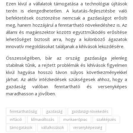
Ezen kívül a vállalatok támogatása a technológiai újítások
terén is elengedhetetlen. A kutatás-fejlesztésbe való
befektetések ösztönzése nemcsak a gazdaságot erősíti
meg, hanem hozzájárul a fenntartható növekedéshez is. Az
állami és magánszektor közötti együttműködés erősítése
lehetőséget biztosít arra, hogy a különböző ágazatok
innovatív megoldásokat találjanak a kihívások leküzdésére.
Összességében, bár az ország gazdasága jelenleg
stabilnak tűnik, a rejtett problémák és kihívások figyelmen
kívül hagyása hosszú távon súlyos következményekkel
járhat. Az aktív intézkedések szükségesek ahhoz, hogy a
gazdaság valóban fenntartható és versenyképes
maradhasson a jövőben.
fenntarthatóság
gazdaság
gazdasági növekedés
infláció
klímaváltozás
munkaerőpiac
szakképzés
támogatások
vállalkozások
versenyképesség