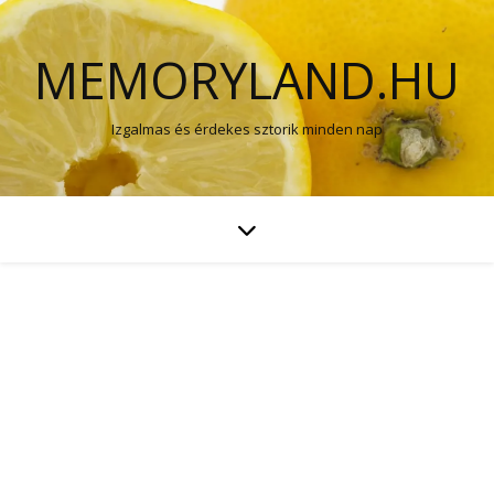
MEMORYLAND.HU
Izgalmas és érdekes sztorik minden nap