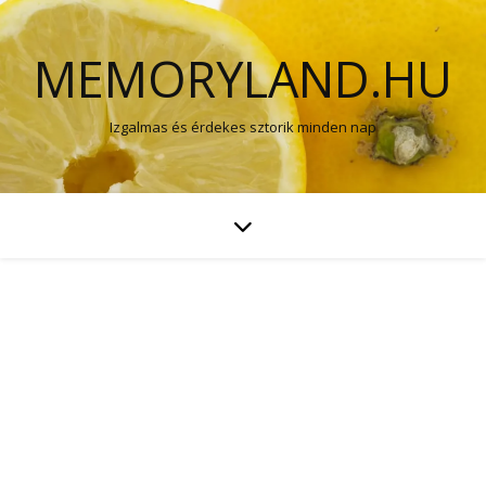
MEMORYLAND.HU
Izgalmas és érdekes sztorik minden nap