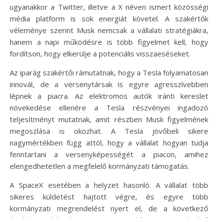
ugyanakkor a Twitter, illetve a X néven ismert közösségi
média platform is sok energiát követel. A szakértők
véleménye szerint Musk nemcsak a vállalati stratégiákra,
hanem a napi működésre is több figyelmet kell, hogy
fordítson, hogy elkerülje a potenciális visszaeséseket.
Az iparág szakértői rámutatnak, hogy a Tesla folyamatosan
innovál, de a versenytársak is egyre agresszívebben
lépnek a piacra. Az elektromos autók iránti kereslet
növekedése ellenére a Tesla részvényei ingadozó
teljesítményt mutatnak, amit részben Musk figyelmének
megoszlása is okozhat. A Tesla jövőbeli sikere
nagymértékben függ attól, hogy a vállalat hogyan tudja
fenntartani a versenyképességét a piacon, amihez
elengedhetetlen a megfelelő kormányzati támogatás.
A SpaceX esetében a helyzet hasonló. A vállalat több
sikeres küldetést hajtott végre, és egyre több
kormányzati megrendelést nyert el, de a következő