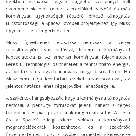
években várhatóan egyre nagyobb versennyel kell
szembenéznie más űripari szereplőkkel. A NASA és más
kormányzati ügynökségek részéről érkező támogatás
kulcsfontosságú a SpaceX jövőbeli projektjeihez, így Musk
figyelme itt is elengedhetetlen.
Musk figyelmének eloszlása nemcsak a cégei
teljesítményére van hatással, hanem a kormányzati
kapcsolatokra is. Az amerikai kormányzat folyamatosan
keres új technológiai partnereket a fenntartható energia,
az űrutazás és egyéb innovatív megoldások terén. Ha
Musk nem tudja fenntartani ezeket a kapcsolatokat, az
jelentős hatással lehet cégei jövőbeli lehetőségeire.
A szakértők hangsúlyozzák, hogy a kormányzati támogatás
nemcsak a pénzügyi forrásokat jelenti, hanem a cégek
hírnevének és piaci pozíciójának megerősítését is. A Tesla
és a SpaceX eddigi sikerei sokban a kormányzati
megrendeléseknek köszönhetők, és a szakértők
figyelmeztetnek, hogy a jövőbeli projektek sikeressége