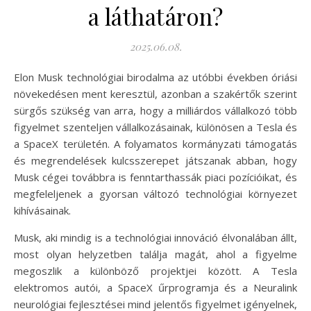
a láthatáron?
2025.06.08.
Elon Musk technológiai birodalma az utóbbi években óriási
növekedésen ment keresztül, azonban a szakértők szerint
sürgős szükség van arra, hogy a milliárdos vállalkozó több
figyelmet szenteljen vállalkozásainak, különösen a Tesla és
a SpaceX területén. A folyamatos kormányzati támogatás
és megrendelések kulcsszerepet játszanak abban, hogy
Musk cégei továbbra is fenntarthassák piaci pozícióikat, és
megfeleljenek a gyorsan változó technológiai környezet
kihívásainak.
Musk, aki mindig is a technológiai innováció élvonalában állt,
most olyan helyzetben találja magát, ahol a figyelme
megoszlik a különböző projektjei között. A Tesla
elektromos autói, a SpaceX űrprogramja és a Neuralink
neurológiai fejlesztései mind jelentős figyelmet igényelnek,