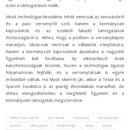
ezen a támogatáson múlik.
Musk technológiai birodalma tehát nemcsak az innovációról
és a piaci versenyről szól, hanem a kormányzati
kapcsolatok és az ezekből fakadó támogatások
fontosságáról is. Ahhoz, hogy a jövőben is versenyképes
maradjon, Musk-nak nemcsak a vállalatok irányítására,
hanem a kormányzati kapcsolatok ápolására is nagyobb
figyelmet kell fordítania. Az elkövetkező évek
kulcsfontosságúak lesznek, hiszen a technológiai ágazat
folyamatosan fejlődik, és a versenytársak is egyre
erősebbé válnak. Ha Musk sikerrel jár, akkor a Tesla és a
SpaceX továbbra is az iparág élvonalában maradhat, de
ehhez elengedhetetlen a megfelelő figyelem és a
kormányzati támogatás megszerzése.
elektromos autók
elon musk
innováció
kormányzat
spacex
támogatás
technológia
tesla
űripar