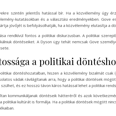
ekre szintén jelentős hatással bír. Ha a közvélemény úgy érz
élemény-kutatásokban és a választási eredményekben. Gove e
ártja jövőjét is befolyásolhatják, ha a közvélemény elutasítja a dö
a rendkívül fontos a politikai diskurzusban. A politikai szerep
ikálniuk döntéseiket. A Dyson ügy tehát nemcsak Gove személy
sete.
tossága a politikai döntésh
olitikai döntéshozatalban, hiszen a közvélemény bizalmát csak 
latos vádak rávilágítanak arra, hogy a politikai döntések mögöt
szülhet, és ez hosszú távon káros hatással lehet a politikai rend
yíltan kommunikáljanak döntéseik hátteréről és azok következmé
a politikai kultúrát is formálja. Ha a politikai döntések mögött ni
ékaiban.