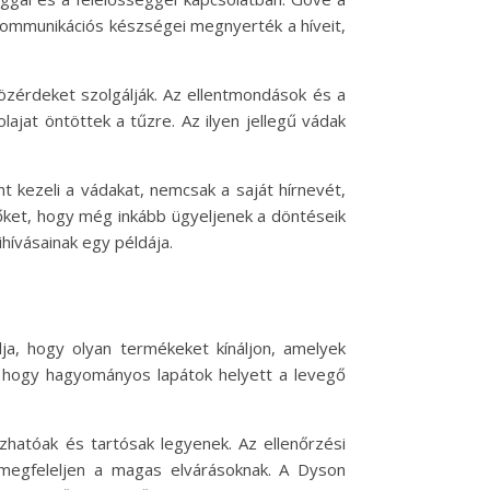
s kommunikációs készségei megnyerték a híveit,
özérdeket szolgálják. Az ellentmondások és a
ajat öntöttek a tűzre. Az ilyen jellegű vádak
nt kezeli a vádakat, nemcsak a saját hírnevét,
plőket, hogy még inkább ügyeljenek a döntéseik
hívásainak egy példája.
élja, hogy olyan termékeket kínáljon, amelyek
e, hogy hagyományos lapátok helyett a levegő
zhatóak és tartósak legyenek. Az ellenőrzési
 megfeleljen a magas elvárásoknak. A Dyson