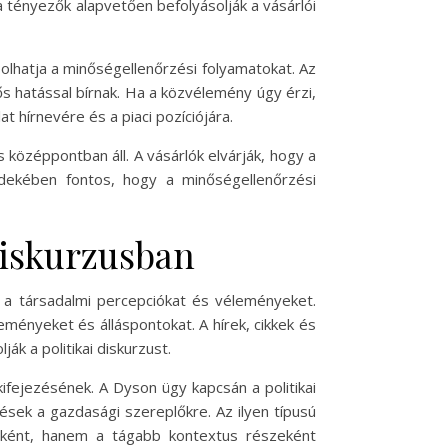
a tényezők alapvetően befolyásolják a vásárlói
solhatja a minőségellenőrzési folyamatokat. Az
ős hatással bírnak. Ha a közvélemény úgy érzi,
t hírnevére és a piaci pozíciójára.
középpontban áll. A vásárlók elvárják, hogy a
rdekében fontos, hogy a minőségellenőrzési
diskurzusban
k a társadalmi percepciókat és véleményeket.
eményeket és álláspontokat. A hírek, cikkek és
k a politikai diskurzust.
ifejezésének. A Dyson ügy kapcsán a politikai
sek a gazdasági szereplőkre. Az ilyen típusú
yként, hanem a tágabb kontextus részeként