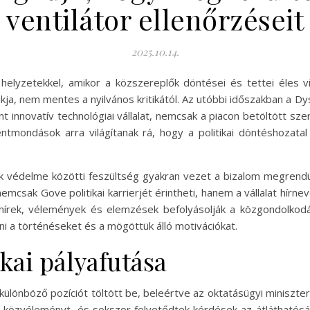
ventilátor ellenőrzéseit
2025.10.14.
n helyzetekkel, amikor a közszereplők döntései és tettei éles 
lakja, nem mentes a nyilvános kritikától. Az utóbbi időszakban a 
nt innovatív technológiai vállalat, nemcsak a piacon betöltött s
ntmondások arra világítanak rá, hogy a politikai döntéshozatal
 védelme közötti feszültség gyakran vezet a bizalom megrendü
csak Gove politikai karrierjét érintheti, hanem a vállalat hírne
hírek, vélemények és elemzések befolyásolják a közgondolkodá
a történéseket és a mögöttük álló motivációkat.
kai pályafutása
különböző pozíciót töltött be, beleértve az oktatásügyi minisztert
közvéleményt, és sokszor felvetődtek kérdések az átláthatósá