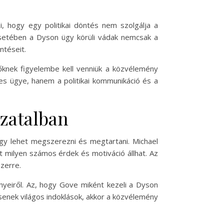
i, hogy egy politikai döntés nem szolgálja a
setében a Dyson ügy körüli vádak nemcsak a
ntéseit.
lőknek figyelembe kell venniük a közvélemény
es ügye, hanem a politikai kommunikáció és a
ozatalban
így lehet megszerezni és megtartani. Michael
t milyen számos érdek és motiváció állhat. Az
szerre.
nyeiről. Az, hogy Gove miként kezeli a Dyson
ncsenek világos indoklások, akkor a közvélemény