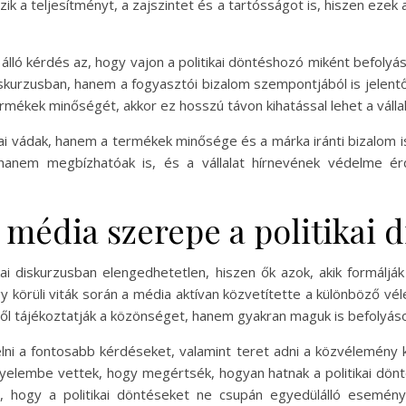
ik a teljesítményt, a zajszintet és a tartósságot is, hiszen ezek 
lló kérdés az, hogy vajon a politikai döntéshozó miként befolyá
 diskurzusban, hanem a fogyasztói bizalom szempontjából is jelent
rmékek minőségét, akkor ez hosszú távon kihatással lehet a vállala
i vádak, hanem a termékek minősége és a márka iránti bizalom is 
 hanem megbízhatóak is, és a vállalat hírnevének védelme é
 média szerepe a politikai 
i diskurzusban elengedhetetlen, hiszen ők azok, akik formáljá
körüli viták során a média aktívan közvetítette a különböző vél
 tájékoztatják a közönséget, hanem gyakran maguk is befolyásoljá
lni a fontosabb kérdéseket, valamint teret adni a közvélemény k
yelembe vettek, hogy megértsék, hogyan hatnak a politikai dönté
 hogy a politikai döntéseket ne csupán egyedülálló esemén