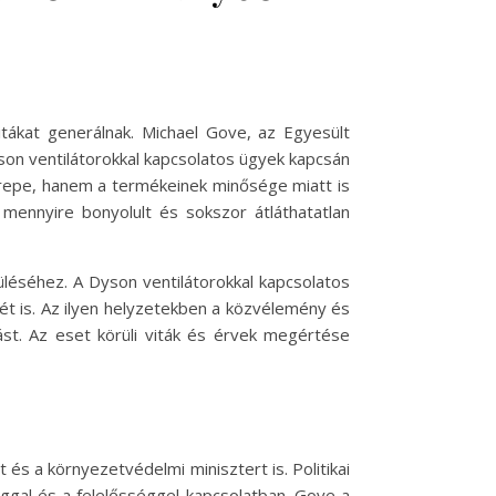
vitákat generálnak. Michael Gove, az Egyesült
Dyson ventilátorokkal kapcsolatos ügyek kapcsán
zerepe, hanem a termékeinek minősége miatt is
 mennyire bonyolult és sokszor átláthatatlan
léséhez. A Dyson ventilátorokkal kapcsolatos
vét is. Az ilyen helyzetekben a közvélemény és
st. Az eset körüli viták és érvek megértése
 és a környezetvédelmi minisztert is. Politikai
ggal és a felelősséggel kapcsolatban. Gove a