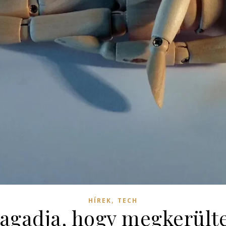
,
HÍREK
TECH
agadja, hogy megkerült