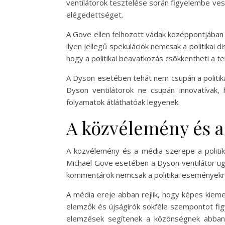
ventilátorok tesztelése során figyelembe vesz
elégedettséget.
A Gove ellen felhozott vádak középpontjában á
ilyen jellegű spekulációk nemcsak a politikai
hogy a politikai beavatkozás csökkentheti a te
A Dyson esetében tehát nem csupán a politika
Dyson ventilátorok ne csupán innovatívak,
folyamatok átláthatóak legyenek.
A közvélemény és a
A közvélemény és a média szerepe a politika
Michael Gove esetében a Dyson ventilátor ügy 
kommentárok nemcsak a politikai eseményekről
A média ereje abban rejlik, hogy képes kieme
elemzők és újságírók sokféle szempontot fig
elemzések segítenek a közönségnek abban,