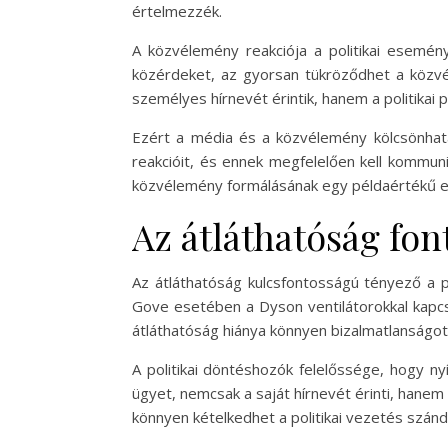
értelmezzék.
A közvélemény reakciója a politikai esemény
közérdeket, az gyorsan tükröződhet a közv
személyes hírnevét érintik, hanem a politikai p
Ezért a média és a közvélemény kölcsönhatás
reakcióit, és ennek megfelelően kell kommun
közvélemény formálásának egy példaértékű e
Az átláthatóság fon
Az átláthatóság kulcsfontosságú tényező a p
Gove esetében a Dyson ventilátorokkal kapcso
átláthatóság hiánya könnyen bizalmatlanságot 
A politikai döntéshozók felelőssége, hogy n
ügyet, nemcsak a saját hírnevét érinti, hanem 
könnyen kételkedhet a politikai vezetés szánd