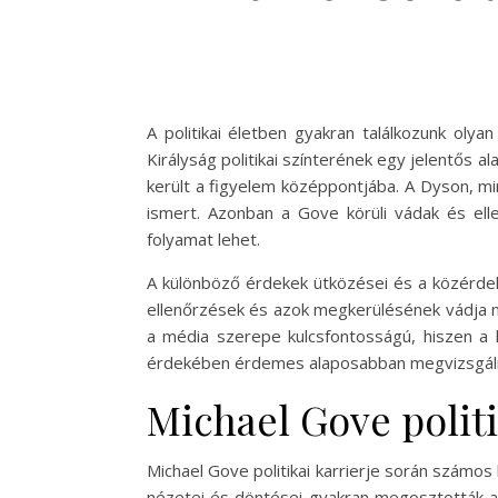
A politikai életben gyakran találkozunk olya
Királyság politikai színterének egy jelentős a
került a figyelem középpontjába. A Dyson, mi
ismert. Azonban a Gove körüli vádak és elle
folyamat lehet.
A különböző érdekek ütközései és a közérdek
ellenőrzések és azok megkerülésének vádja nem
a média szerepe kulcsfontosságú, hiszen a 
érdekében érdemes alaposabban megvizsgálni 
Michael Gove politi
Michael Gove politikai karrierje során számos 
nézetei és döntései gyakran megosztották a 