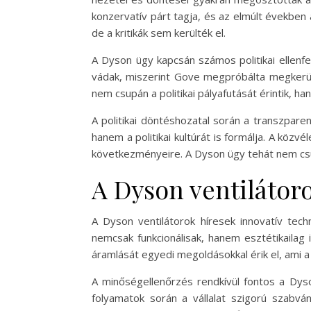
konzervatív párt tagja, és az elmúlt években 
de a kritikák sem kerülték el.
A Dyson ügy kapcsán számos politikai ellenf
vádak, miszerint Gove megpróbálta megkerülni
nem csupán a politikai pályafutását érintik, ha
A politikai döntéshozatal során a transzparen
hanem a politikai kultúrát is formálja. A köz
következményeire. A Dyson ügy tehát nem csup
A Dyson ventilátor
A Dyson ventilátorok híresek innovatív techn
nemcsak funkcionálisak, hanem esztétikailag
áramlását egyedi megoldásokkal érik el, ami 
A minőségellenőrzés rendkívül fontos a Dyso
folyamatok során a vállalat szigorú szabv