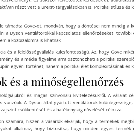
aktívan részt vett a Brexit-tárgyalásokban is. Politikai stílusa é
ele támadta Gove-ot, mondván, hogy a döntései nem mindig a k
 a Dyson ventilátorokkal kapcsolatos ellenőrzéseket, további ol
nem a közbizalomra is kihatnak.
cia és a felelősségvállalás kulcsfontosságú. Az, hogy Gove miké
vélemény és a média figyelme arra ösztönözheti a politikai szere
án egyéni történet, hanem a politikai élet komplexitásának és ki
ok és a minőségellenőrzés
ológiájukról és magas színvonalú kivitelezésükről. A vállalat c
 is vonzóak. A Dyson által gyártott ventilátorok különlegesség
a zajszint csökkentését és a hatékonyság növelését célozza.
n számára, hiszen a vásárlók elvárják, hogy a termékek megbí
ányokat alkalmaz, hogy biztosítsa, hogy minden egyes termék