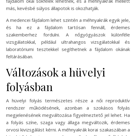
fájdalom okai sokfélék lehetnek, és a méhnyakrák mellett
más, kevésbé súlyos állapotok is okozhatják.
A medencei fájdalom lehet szintén a méhnyakrák egyik jele,
és ha ez a fájdalom tartósan fennáll, érdemes
szakemberhez fordulni. A nőgyógyászok különféle
vizsgálatokkal, például ultrahangos vizsgálatokkal és
laboratóriumi tesztekkel segíthetnek a fájdalom okának
feltárásában.
Változások a hüvelyi
folyásban
A hüvelyi folyás természetes része a női reproduktív
rendszer működésének, azonban a szokásos folyás
megjelenésének megváltozása figyelmeztető jel lehet. Ha
a folyás színe, szaga vagy állaga megváltozik, érdemes
orvosi kivizsgálást kérni. A méhnyakrák korai szakaszában a