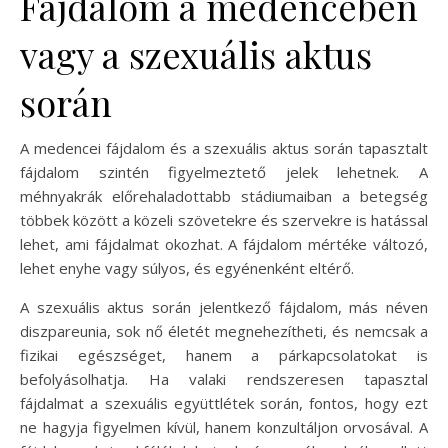
Fájdalom a medencében
vagy a szexuális aktus
során
A medencei fájdalom és a szexuális aktus során tapasztalt
fájdalom szintén figyelmeztető jelek lehetnek. A
méhnyakrák előrehaladottabb stádiumaiban a betegség
többek között a közeli szövetekre és szervekre is hatással
lehet, ami fájdalmat okozhat. A fájdalom mértéke változó,
lehet enyhe vagy súlyos, és egyénenként eltérő.
A szexuális aktus során jelentkező fájdalom, más néven
diszpareunia, sok nő életét megnehezítheti, és nemcsak a
fizikai egészséget, hanem a párkapcsolatokat is
befolyásolhatja. Ha valaki rendszeresen tapasztal
fájdalmat a szexuális együttlétek során, fontos, hogy ezt
ne hagyja figyelmen kívül, hanem konzultáljon orvosával. A