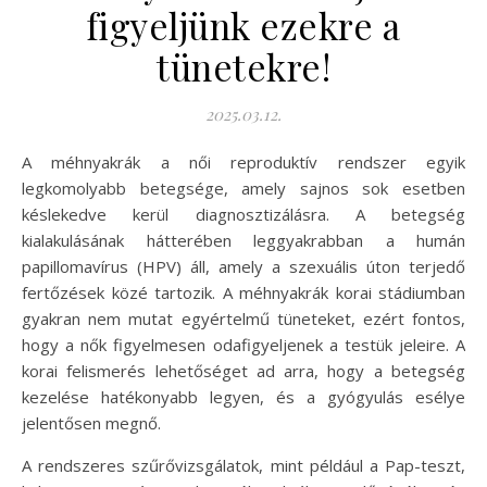
figyeljünk ezekre a
tünetekre!
2025.03.12.
A méhnyakrák a női reproduktív rendszer egyik
legkomolyabb betegsége, amely sajnos sok esetben
késlekedve kerül diagnosztizálásra. A betegség
kialakulásának hátterében leggyakrabban a humán
papillomavírus (HPV) áll, amely a szexuális úton terjedő
fertőzések közé tartozik. A méhnyakrák korai stádiumban
gyakran nem mutat egyértelmű tüneteket, ezért fontos,
hogy a nők figyelmesen odafigyeljenek a testük jeleire. A
korai felismerés lehetőséget ad arra, hogy a betegség
kezelése hatékonyabb legyen, és a gyógyulás esélye
jelentősen megnő.
A rendszeres szűrővizsgálatok, mint például a Pap-teszt,