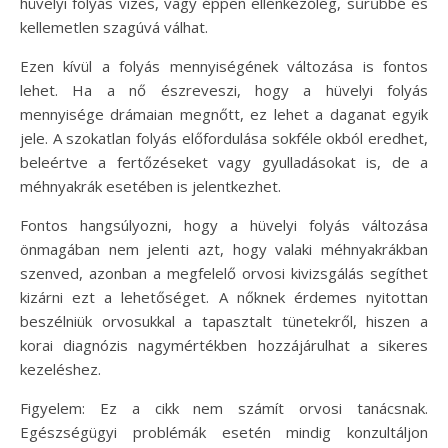
hüvelyi folyás vizes, vagy éppen ellenkezőleg, sűrűbbé és
kellemetlen szagúvá válhat.
Ezen kívül a folyás mennyiségének változása is fontos
lehet. Ha a nő észreveszi, hogy a hüvelyi folyás
mennyisége drámaian megnőtt, ez lehet a daganat egyik
jele. A szokatlan folyás előfordulása sokféle okból eredhet,
beleértve a fertőzéseket vagy gyulladásokat is, de a
méhnyakrák esetében is jelentkezhet.
Fontos hangsúlyozni, hogy a hüvelyi folyás változása
önmagában nem jelenti azt, hogy valaki méhnyakrákban
szenved, azonban a megfelelő orvosi kivizsgálás segíthet
kizárni ezt a lehetőséget. A nőknek érdemes nyitottan
beszélniük orvosukkal a tapasztalt tünetekről, hiszen a
korai diagnózis nagymértékben hozzájárulhat a sikeres
kezeléshez.
Figyelem: Ez a cikk nem számít orvosi tanácsnak.
Egészségügyi problémák esetén mindig konzultáljon