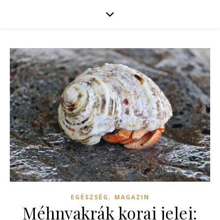
,
EGÉSZSÉG
MAGAZIN
Méhnyakrák korai jelei: