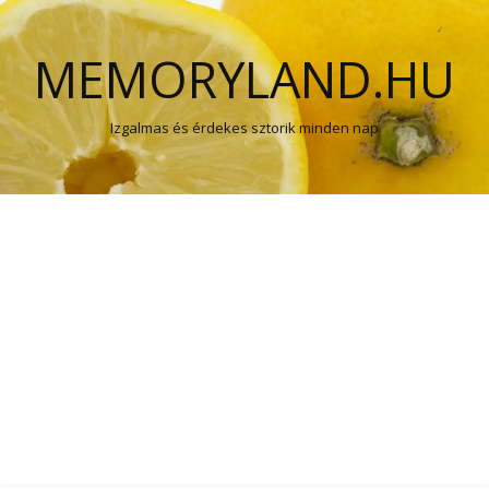
MEMORYLAND.HU
Izgalmas és érdekes sztorik minden nap