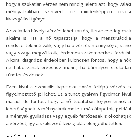
hogy a szokatlan vérzés nem mindig jelenti azt, hogy valaki
méhnyakrákban szenved, de mindenképpen orvosi
kivizsgálást igényel.
A szokatlan hüvelyi vérzés lehet tartós, illetve esetleg csak
alkalmi is. Ha a nő tapasztalja, hogy a menstruációja
rendszertelenné válik, vagy ha a vérzés mennyisége, színe
vagy szaga megváltozik, érdemes szakemberhez fordulni.
A korai diagnózis érdekében különösen fontos, hogy a nők
ne habozzanak orvoshoz menni, ha bármilyen szokatlan
tünetet észlelnek.
Ezen kívül a szexuális kapcsolat során fellépő vérzés is
figyelmeztető jel lehet. Ez a tünet gyakran figyelmen kívül
marad, de fontos, hogy a nő tudatában legyen ennek a
lehetőségnek. A méhnyakrák mellett más állapotok, például
a méhnyak gyulladása vagy egyéb fertőzések is okozhatják
a vérzést, így a szakszerű kivizsgálás elengedhetetlen.