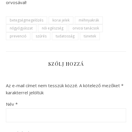
orvosával!
betegségmegelőzés
korai jelek
méhnyakrák
nőgyógyászat
női egészség
orvosi tanácsok
prevenció
szűrés
tudatosság
tünetek
SZÓLJ HOZZÁ
Az e-mail címet nem tesszük közzé.
A kötelező mezőket
*
karakterrel jelöltük
Név
*