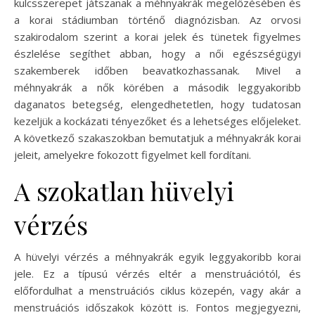
kulcsszerepet játszanak a méhnyakrák megelőzésében és
a korai stádiumban történő diagnózisban. Az orvosi
szakirodalom szerint a korai jelek és tünetek figyelmes
észlelése segíthet abban, hogy a női egészségügyi
szakemberek időben beavatkozhassanak. Mivel a
méhnyakrák a nők körében a második leggyakoribb
daganatos betegség, elengedhetetlen, hogy tudatosan
kezeljük a kockázati tényezőket és a lehetséges előjeleket.
A következő szakaszokban bemutatjuk a méhnyakrák korai
jeleit, amelyekre fokozott figyelmet kell fordítani.
A szokatlan hüvelyi
vérzés
A hüvelyi vérzés a méhnyakrák egyik leggyakoribb korai
jele. Ez a típusú vérzés eltér a menstruációtól, és
előfordulhat a menstruációs ciklus közepén, vagy akár a
menstruációs időszakok között is. Fontos megjegyezni,