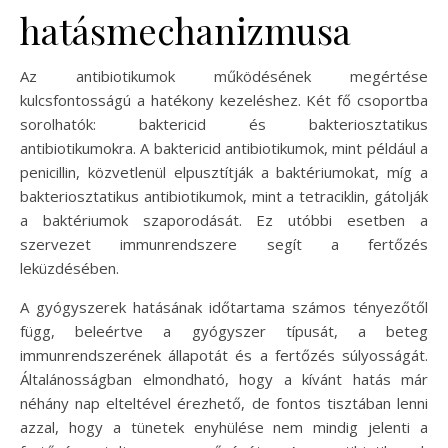
hatásmechanizmusa
Az antibiotikumok működésének megértése
kulcsfontosságú a hatékony kezeléshez. Két fő csoportba
sorolhatók: baktericid és bakteriosztatikus
antibiotikumokra. A baktericid antibiotikumok, mint például a
penicillin, közvetlenül elpusztítják a baktériumokat, míg a
bakteriosztatikus antibiotikumok, mint a tetraciklin, gátolják
a baktériumok szaporodását. Ez utóbbi esetben a
szervezet immunrendszere segít a fertőzés
leküzdésében.
A gyógyszerek hatásának időtartama számos tényezőtől
függ, beleértve a gyógyszer típusát, a beteg
immunrendszerének állapotát és a fertőzés súlyosságát.
Általánosságban elmondható, hogy a kívánt hatás már
néhány nap elteltével érezhető, de fontos tisztában lenni
azzal, hogy a tünetek enyhülése nem mindig jelenti a