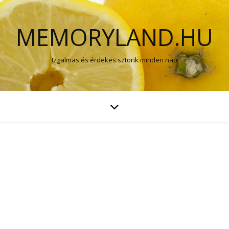
MEMORYLAND.HU
Izgalmas és érdekes sztorik minden nap