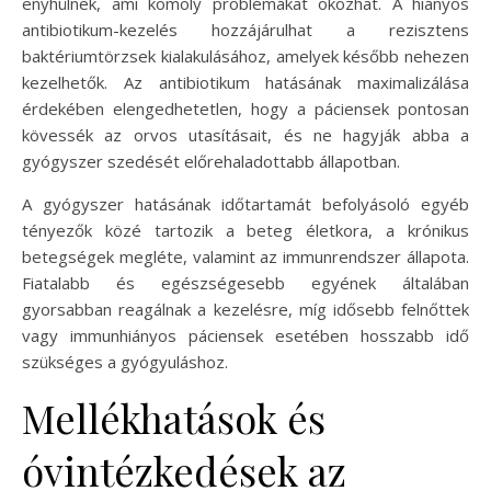
enyhülnek, ami komoly problémákat okozhat. A hiányos
antibiotikum-kezelés hozzájárulhat a rezisztens
baktériumtörzsek kialakulásához, amelyek később nehezen
kezelhetők. Az antibiotikum hatásának maximalizálása
érdekében elengedhetetlen, hogy a páciensek pontosan
kövessék az orvos utasításait, és ne hagyják abba a
gyógyszer szedését előrehaladottabb állapotban.
A gyógyszer hatásának időtartamát befolyásoló egyéb
tényezők közé tartozik a beteg életkora, a krónikus
betegségek megléte, valamint az immunrendszer állapota.
Fiatalabb és egészségesebb egyének általában
gyorsabban reagálnak a kezelésre, míg idősebb felnőttek
vagy immunhiányos páciensek esetében hosszabb idő
szükséges a gyógyuláshoz.
Mellékhatások és
óvintézkedések az