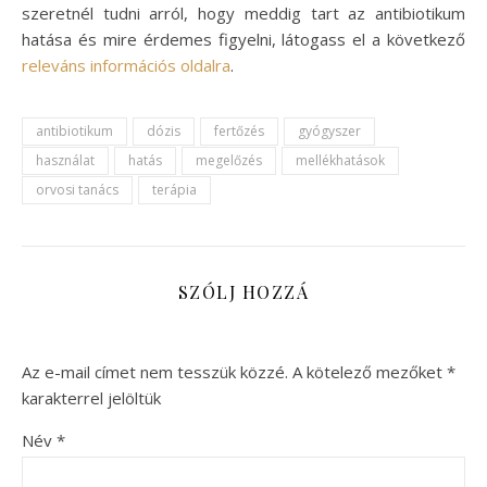
szeretnél tudni arról, hogy meddig tart az antibiotikum
hatása és mire érdemes figyelni, látogass el a következő
releváns információs oldalra
.
antibiotikum
dózis
fertőzés
gyógyszer
használat
hatás
megelőzés
mellékhatások
orvosi tanács
terápia
SZÓLJ HOZZÁ
Az e-mail címet nem tesszük közzé.
A kötelező mezőket
*
karakterrel jelöltük
Név
*