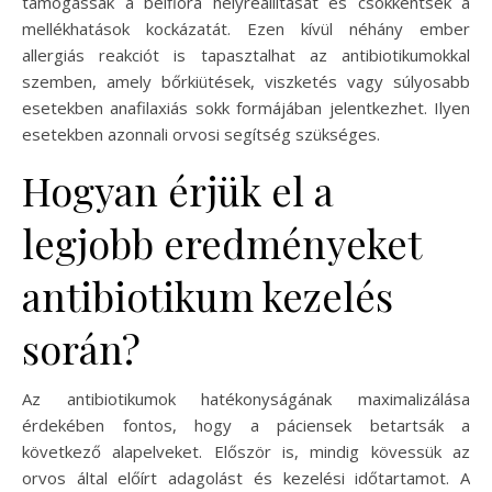
támogassák a bélflóra helyreállítását és csökkentsék a
mellékhatások kockázatát. Ezen kívül néhány ember
allergiás reakciót is tapasztalhat az antibiotikumokkal
szemben, amely bőrkiütések, viszketés vagy súlyosabb
esetekben anafilaxiás sokk formájában jelentkezhet. Ilyen
esetekben azonnali orvosi segítség szükséges.
Hogyan érjük el a
legjobb eredményeket
antibiotikum kezelés
során?
Az antibiotikumok hatékonyságának maximalizálása
érdekében fontos, hogy a páciensek betartsák a
következő alapelveket. Először is, mindig kövessük az
orvos által előírt adagolást és kezelési időtartamot. A