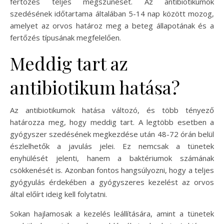
fertőzés teljes megszűnését. Az antibiotikumok
szedésének időtartama általában 5-14 nap között mozog,
amelyet az orvos határoz meg a beteg állapotának és a
fertőzés típusának megfelelően.
Meddig tart az
antibiotikum hatása?
Az antibiotikumok hatása változó, és több tényező
határozza meg, hogy meddig tart. A legtöbb esetben a
gyógyszer szedésének megkezdése után 48-72 órán belül
észlelhetők a javulás jelei. Ez nemcsak a tünetek
enyhülését jelenti, hanem a baktériumok számának
csökkenését is. Azonban fontos hangsúlyozni, hogy a teljes
gyógyulás érdekében a gyógyszeres kezelést az orvos
által előírt ideig kell folytatni.
Sokan hajlamosak a kezelés leállítására, amint a tünetek