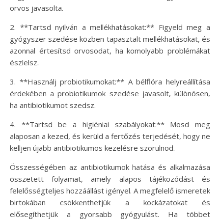
orvos javasolta.
2. **Tartsd nyilván a mellékhatásokat:** Figyeld meg a
gyógyszer szedése közben tapasztalt mellékhatásokat, és
azonnal értesítsd orvosodat, ha komolyabb problémákat
észlelsz.
3. **Használj probiotikumokat:** A bélflóra helyreállítása
érdekében a probiotikumok szedése javasolt, különösen,
ha antibiotikumot szedsz.
4. **Tartsd be a higiéniai szabályokat:** Mosd meg
alaposan a kezed, és kerüld a fertőzés terjedését, hogy ne
kelljen újabb antibiotikumos kezelésre szorulnod.
Összességében az antibiotikumok hatása és alkalmazása
összetett folyamat, amely alapos tájékozódást és
felelősségteljes hozzáállást igényel. A megfelelő ismeretek
birtokában csökkenthetjük a kockázatokat és
elősegíthetjük a gyorsabb gyógyulást. Ha többet