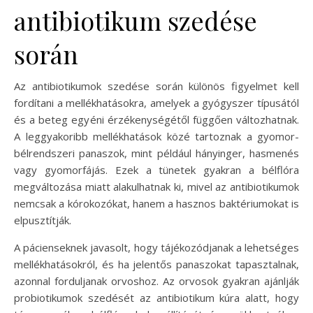
antibiotikum szedése
során
Az antibiotikumok szedése során különös figyelmet kell
fordítani a mellékhatásokra, amelyek a gyógyszer típusától
és a beteg egyéni érzékenységétől függően változhatnak.
A leggyakoribb mellékhatások közé tartoznak a gyomor-
bélrendszeri panaszok, mint például hányinger, hasmenés
vagy gyomorfájás. Ezek a tünetek gyakran a bélflóra
megváltozása miatt alakulhatnak ki, mivel az antibiotikumok
nemcsak a kórokozókat, hanem a hasznos baktériumokat is
elpusztítják.
A pácienseknek javasolt, hogy tájékozódjanak a lehetséges
mellékhatásokról, és ha jelentős panaszokat tapasztalnak,
azonnal forduljanak orvoshoz. Az orvosok gyakran ajánlják
probiotikumok szedését az antibiotikum kúra alatt, hogy