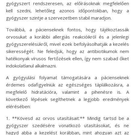
gyógyszert rendszeresen, az előírásoknak megfelelően
kell szedni, lehetőleg azonos időpontokban, hogy a
gyógyszer szintje a szervezetben stabil maradjon.
Továbbá, a pácienseknek fontos, hogy tájékoztassák
orvosukat a korábbi allergiás reakcióikról és a jelenlegi
gyógyszerelésükről, mivel ezek befolyásolhatják a kezelés
sikerességét. Ne feledjük, hogy az antibiotikumok nem
hatékonyak vírusos fertőzések ellen, így nem szabad őket
indokolatlanul alkalmazni.
A gyógyulási folyamat támogatására a pácienseknek
érdemes odafigyelniük az egészséges táplálkozásra, a
megfelelő hidratációra, valamint a pihenésre is. A
következő lépések segíthetnek a legjobb eredmények
elérésében:
1. **Kövesd az orvos utasításait:** Mindig tartsd be a
gyógyszer szedésére vonatkozó utasításokat, és ne
hagyd abba a kezelést korábban, mint ahogyan azt az