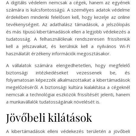
A digitális védelem nemcsak a cégek, hanem az egyének
számára is kulcsfontosságú. A személyes adatok védelme
érdekében mindenki felelősen kell, hogy kezelje az online
tevékenységeit. Az adathalász támadások, a jelszólopás
és más típusú kibertámadások ellen a legjobb védekezés a
tudatosság. A felhasználóknak rendszeresen frissíteniük
kell a jelszavaikat, és kerülniük kell a nyilvános Wi-Fi
használatát érzékeny információk megosztásakor.
A vállalatok számára elengedhetetlen, hogy megfelelő
biztonsági intézkedéseket vezessenek be, és
folyamatosan képezzék alkalmazottaikat a kibertámadások
megelőzéséről. A biztonsági kultúra kialakítása a cégeknél
nemcsak a technológiai eszközök frissítését jelenti, hanem
a munkavállalók tudatosságának növelését is.
Jövőbeli kilátások
A kibertámadások elleni védekezés területén a jövőbeli