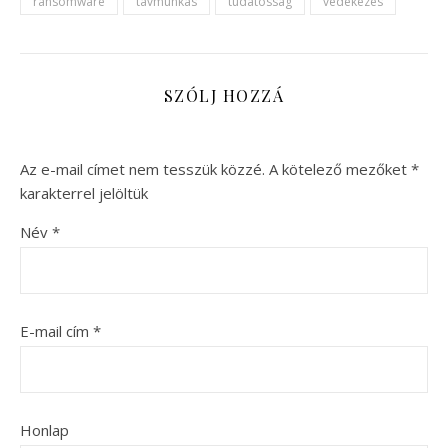
ransomware
távmunkás
tudatosság
védekezés
SZÓLJ HOZZÁ
Az e-mail címet nem tesszük közzé.
A kötelező mezőket
*
karakterrel jelöltük
Név
*
E-mail cím
*
Honlap