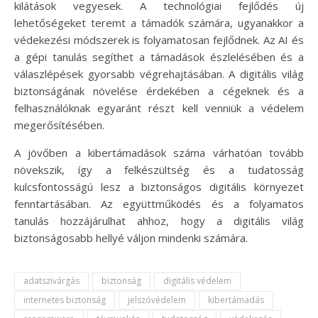
kilátások vegyesek. A technológiai fejlődés új
lehetőségeket teremt a támadók számára, ugyanakkor a
védekezési módszerek is folyamatosan fejlődnek. Az AI és
a gépi tanulás segíthet a támadások észlelésében és a
válaszlépések gyorsabb végrehajtásában. A digitális világ
biztonságának növelése érdekében a cégeknek és a
felhasználóknak egyaránt részt kell venniük a védelem
megerősítésében.
A jövőben a kibertámadások száma várhatóan tovább
növekszik, így a felkészültség és a tudatosság
kulcsfontosságú lesz a biztonságos digitális környezet
fenntartásában. Az együttműködés és a folyamatos
tanulás hozzájárulhat ahhoz, hogy a digitális világ
biztonságosabb hellyé váljon mindenki számára.
adatszivárgás
biztonság
digitális védelem
internetes biztonság
jelszóvédelem
kibertámadás