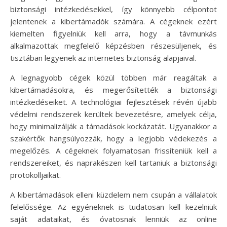
biztonsági intézkedésekkel, így könnyebb célpontot
jelentenek a kibertámadók számára. A cégeknek ezért
kiemelten figyelniük kell arra, hogy a távmunkás
alkalmazottak megfelelő képzésben részesüljenek, és
tisztában legyenek az internetes biztonság alapjaival.
A legnagyobb cégek közül többen már reagáltak a
kibertámadásokra, és megerősítették a biztonsági
intézkedéseiket. A technológiai fejlesztések révén újabb
védelmi rendszerek kerültek bevezetésre, amelyek célja,
hogy minimalizálják a támadások kockázatát. Ugyanakkor a
szakértők hangsúlyozzák, hogy a legjobb védekezés a
megelőzés. A cégeknek folyamatosan frissíteniük kell a
rendszereiket, és naprakészen kell tartaniuk a biztonsági
protokolljaikat.
A kibertámadások elleni küzdelem nem csupán a vállalatok
felelőssége. Az egyéneknek is tudatosan kell kezelniük
saját adataikat, és óvatosnak lenniük az online