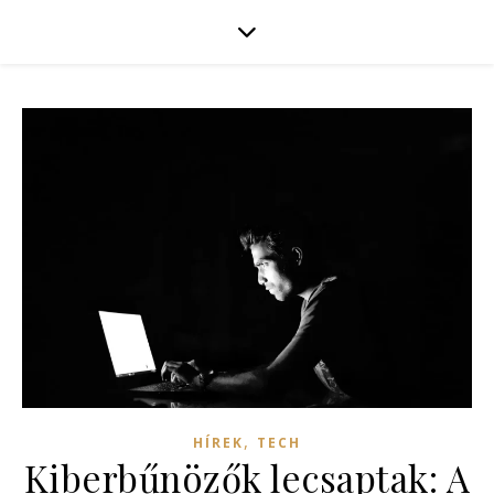
,
HÍREK
TECH
Kiberbűnözők lecsaptak: A