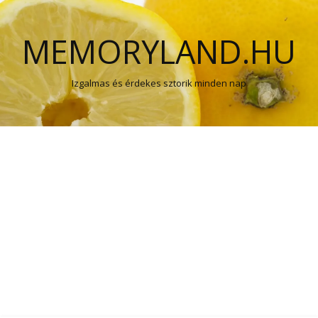
MEMORYLAND.HU
Izgalmas és érdekes sztorik minden nap