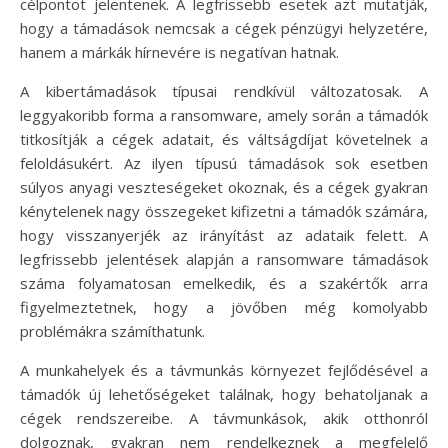
célpontot jelentenek. A legfrissebb esetek azt mutatják,
hogy a támadások nemcsak a cégek pénzügyi helyzetére,
hanem a márkák hírnevére is negatívan hatnak.
A kibertámadások típusai rendkívül változatosak. A
leggyakoribb forma a ransomware, amely során a támadók
titkosítják a cégek adatait, és váltságdíjat követelnek a
feloldásukért. Az ilyen típusú támadások sok esetben
súlyos anyagi veszteségeket okoznak, és a cégek gyakran
kénytelenek nagy összegeket kifizetni a támadók számára,
hogy visszanyerjék az irányítást az adataik felett. A
legfrissebb jelentések alapján a ransomware támadások
száma folyamatosan emelkedik, és a szakértők arra
figyelmeztetnek, hogy a jövőben még komolyabb
problémákra számíthatunk.
A munkahelyek és a távmunkás környezet fejlődésével a
támadók új lehetőségeket találnak, hogy behatoljanak a
cégek rendszereibe. A távmunkások, akik otthonról
dolgoznak, gyakran nem rendelkeznek a megfelelő