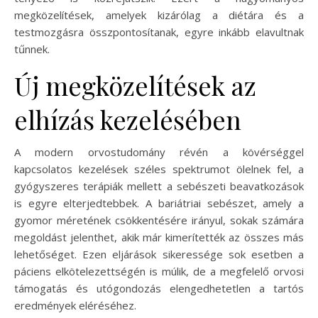
megközelítések, amelyek kizárólag a diétára és a
testmozgásra összpontosítanak, egyre inkább elavultnak
tűnnek.
Új megközelítések az
elhízás kezelésében
A modern orvostudomány révén a kövérséggel
kapcsolatos kezelések széles spektrumot ölelnek fel, a
gyógyszeres terápiák mellett a sebészeti beavatkozások
is egyre elterjedtebbek. A bariátriai sebészet, amely a
gyomor méretének csökkentésére irányul, sokak számára
megoldást jelenthet, akik már kimerítették az összes más
lehetőséget. Ezen eljárások sikeressége sok esetben a
páciens elkötelezettségén is múlik, de a megfelelő orvosi
támogatás és utógondozás elengedhetetlen a tartós
eredmények eléréséhez.