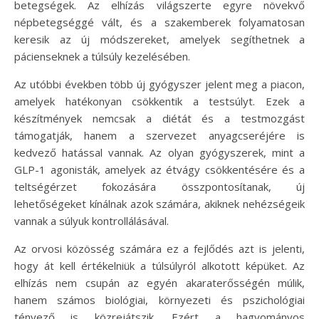
betegségek. Az elhízás világszerte egyre növekvő
népbetegséggé vált, és a szakemberek folyamatosan
keresik az új módszereket, amelyek segíthetnek a
pácienseknek a túlsúly kezelésében.
Az utóbbi években több új gyógyszer jelent meg a piacon,
amelyek hatékonyan csökkentik a testsúlyt. Ezek a
készítmények nemcsak a diétát és a testmozgást
támogatják, hanem a szervezet anyagcseréjére is
kedvező hatással vannak. Az olyan gyógyszerek, mint a
GLP-1 agonisták, amelyek az étvágy csökkentésére és a
teltségérzet fokozására összpontosítanak, új
lehetőségeket kínálnak azok számára, akiknek nehézségeik
vannak a súlyuk kontrollálásával.
Az orvosi közösség számára ez a fejlődés azt is jelenti,
hogy át kell értékelniük a túlsúlyról alkotott képüket. Az
elhízás nem csupán az egyén akaraterősségén múlik,
hanem számos biológiai, környezeti és pszichológiai
tényező is közrejátszik. Ezért a hagyományos