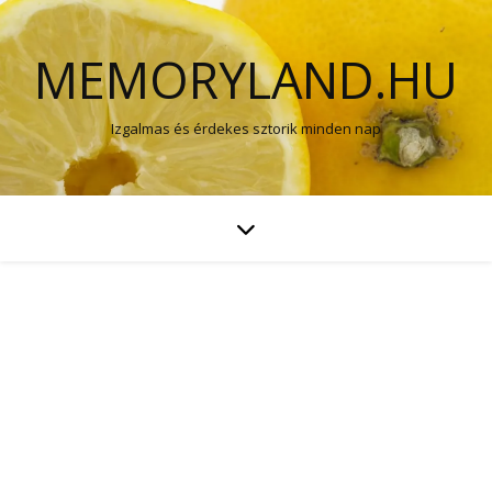
MEMORYLAND.HU
Izgalmas és érdekes sztorik minden nap