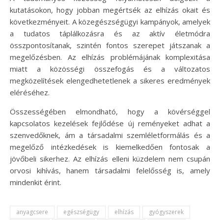
kutatásokon, hogy jobban megértsék az elhízás okait és
következményeit. A közegészségügyi kampányok, amelyek
a tudatos táplálkozásra és az aktív életmódra
összpontosítanak, szintén fontos szerepet játszanak a
megelőzésben. Az elhízás problémájának komplexitása
miatt a közösségi összefogás és a változatos
megközelítések elengedhetetlenek a sikeres eredmények
eléréséhez.
Összességében elmondható, hogy a kövérséggel
kapcsolatos kezelések fejlődése új reményeket adhat a
szenvedőknek, ám a társadalmi szemléletformálás és a
megelőző intézkedések is kiemelkedően fontosak a
jövőbeli sikerhez. Az elhízás elleni küzdelem nem csupán
orvosi kihívás, hanem társadalmi felelősség is, amely
mindenkit érint.
anyagcsere
egészségügy
elhízás
gyógyszerek