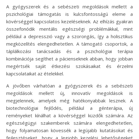
A gyógyszerek és a sebészeti megoldások mellett a
pszichológiai támogatás is kulcsfontosságú eleme a
kövérséggel kapcsolatos kezeléseknek. Az elhízás gyakran
összefonódik mentális egészségi problémákkal, mint
például a depresszió vagy a szorongás, így a holisztikus
megközelítés elengedhetetlen. A támogató csoportok, a
táplálkozási tanácsadás és a pszichológiai terápia
kombinációja segíthet a pácienseknek abban, hogy jobban
megértsék saját étkezési szokásaikat és érzelmi
kapcsolataikat az ételekkel.
A jövőben várhatóan a gyógyszerek és a sebészeti
megoldások mellett új, innovatív megoldások is
megjelennek, amelyek még hatékonyabbak lesznek. A
biotechnológiai fejlődés, például a génterápia, új
reményeket kínálhat a kövérséggel küzdők számára. Az
egészségügyi szakemberek számára elengedhetetlen,
hogy folyamatosan kövessék a legújabb kutatásokat és
fejlesztéseket, hogy a legjobb kezelési lehetőségeket