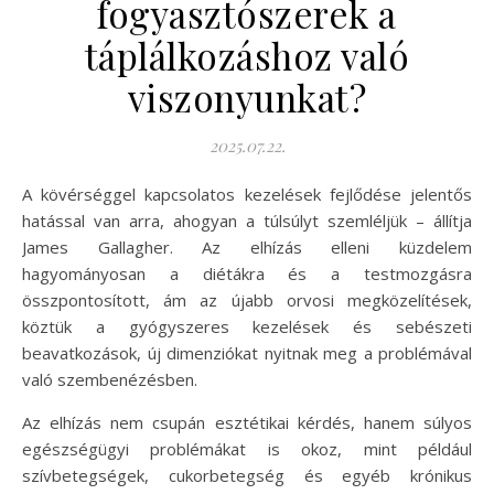
fogyasztószerek a
táplálkozáshoz való
viszonyunkat?
2025.07.22.
A kövérséggel kapcsolatos kezelések fejlődése jelentős
hatással van arra, ahogyan a túlsúlyt szemléljük – állítja
James Gallagher. Az elhízás elleni küzdelem
hagyományosan a diétákra és a testmozgásra
összpontosított, ám az újabb orvosi megközelítések,
köztük a gyógyszeres kezelések és sebészeti
beavatkozások, új dimenziókat nyitnak meg a problémával
való szembenézésben.
Az elhízás nem csupán esztétikai kérdés, hanem súlyos
egészségügyi problémákat is okoz, mint például
szívbetegségek, cukorbetegség és egyéb krónikus