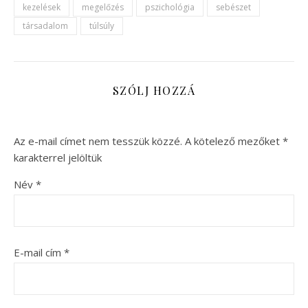
kezelések
megelőzés
pszichológia
sebészet
társadalom
túlsúly
SZÓLJ HOZZÁ
Az e-mail címet nem tesszük közzé.
A kötelező mezőket
*
karakterrel jelöltük
Név
*
E-mail cím
*