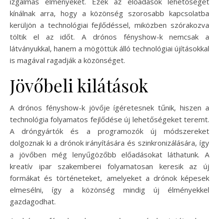
izgalmas élményeket. Ezek az előadások lehetőséget
kínálnak arra, hogy a közönség szorosabb kapcsolatba
kerüljön a technológiai fejlődéssel, miközben szórakozva
töltik el az időt. A drónos fényshow-k nemcsak a
látványukkal, hanem a mögöttük álló technológiai újításokkal
is magával ragadják a közönséget.
Jövőbeli kilátások
A drónos fényshow-k jövője ígéretesnek tűnik, hiszen a
technológia folyamatos fejlődése új lehetőségeket teremt.
A dróngyártók és a programozók új módszereket
dolgoznak ki a drónok irányítására és szinkronizálására, így
a jövőben még lenyűgözőbb előadásokat láthatunk. A
kreatív ipar szakemberei folyamatosan keresik az új
formákat és történeteket, amelyeket a drónok képesek
elmesélni, így a közönség mindig új élményekkel
gazdagodhat.