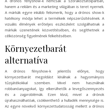
A drónos fényshow-k nemcsak a szórakoztatóiparban,
hanem a reklám és a marketing világában is teret nyernek.
A márkák egyre inkább felismerik, hogy a drónos show-k
hatékony módja lehet a termékeik népszerűsítésének. A
vizuális élmények erőteljes eszközként szolgálhatnak a
márkák üzenetének közvetítésében, és segíthetnek a
célközönség figyelmének felkeltésében.
Környezetbarát
alternatíva
A drónos fényshow-k jelentős előnye, hogy
környezetbarát megoldást kínálnak a hagyományos
tűzijátékokkal szemben. Mivel nem használnak
robbanóanyagokat, így elkerülhetők a levegőszennyezés
és a zajproblémák. Ezen kívül, mivel a drónok
újrahasználhatóak, csökkenthető a hulladék mennyisége is.
Az egyre növekvő környezettudatosság mellett a drónos