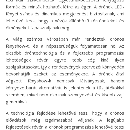
formák és minták hozhatók létre az égen. A drónok LED-
fényei színes és dinamikus megjelenést biztosítanak, ami
lehetővé teszi, hogy a nézők különböző történeteket és
élményeket tapasztaljanak meg.
A világ számos városában már rendeztek drónos
fényshow-t, és a népszerűségük folyamatosan nő. Az
olcsóbb dróntechnológia és a fejlettebb programozási
lehetőségek révén egyre több cég kínál ilyen
szolgáltatásokat, így a rendezvények szervezői könnyedén
bevonhatják ezeket az eseményekbe. A drónok által
végzett fényshow-k nemcsak látványosak, hanem
környezetbarát alternatívát is jelentenek a tűzijátékokkal
szemben, mivel nem okoznak szennyezést és kisebb zajt
generálnak.
A technológia fejlődése lehetővé teszi, hogy a drónos
előadások még izgalmasabbá váljanak. A legújabb
fejlesztések révén a drónok programozása lehetővé teszi