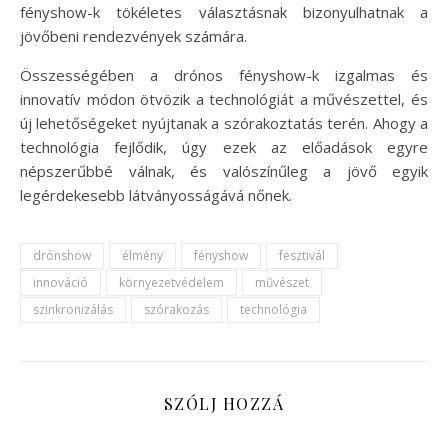
fényshow-k tökéletes választásnak bizonyulhatnak a
jövőbeni rendezvények számára.
Összességében a drónos fényshow-k izgalmas és
innovatív módon ötvözik a technológiát a művészettel, és
új lehetőségeket nyújtanak a szórakoztatás terén. Ahogy a
technológia fejlődik, úgy ezek az előadások egyre
népszerűbbé válnak, és valószínűleg a jövő egyik
legérdekesebb látványosságává nőnek.
drónshow
élmény
fényshow
fesztivál
innováció
környezetvédelem
művészet
szinkronizálás
szórakozás
technológia
SZÓLJ HOZZÁ