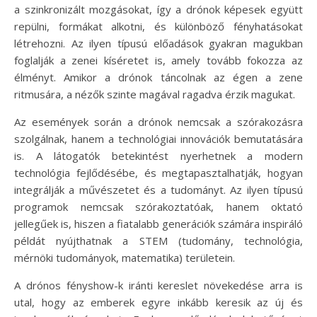
a szinkronizált mozgásokat, így a drónok képesek együtt
repülni, formákat alkotni, és különböző fényhatásokat
létrehozni. Az ilyen típusú előadások gyakran magukban
foglalják a zenei kíséretet is, amely tovább fokozza az
élményt. Amikor a drónok táncolnak az égen a zene
ritmusára, a nézők szinte magával ragadva érzik magukat.
Az események során a drónok nemcsak a szórakozásra
szolgálnak, hanem a technológiai innovációk bemutatására
is. A látogatók betekintést nyerhetnek a modern
technológia fejlődésébe, és megtapasztalhatják, hogyan
integrálják a művészetet és a tudományt. Az ilyen típusú
programok nemcsak szórakoztatóak, hanem oktató
jellegűek is, hiszen a fiatalabb generációk számára inspiráló
példát nyújthatnak a STEM (tudomány, technológia,
mérnöki tudományok, matematika) területein.
A drónos fényshow-k iránti kereslet növekedése arra is
utal, hogy az emberek egyre inkább keresik az új és