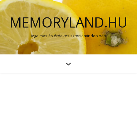
MEMORYLAND.HU
Izgalmas és érdekes sztorik minden nap