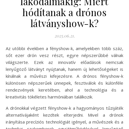
lakodalmakig: Miért
hódítanak a drónos
látványshow-k?
2025.06.21.
Az utóbbi években a fényshow-k, amelyekben több száz,
sőt ezer drón vesz részt, egyre népszerűbbé válnak
világszerte. Ezek az innovatív előadások nemcsak
lenyűgöző látványt nyújtanak, hanem új lehetőségeket is
kínálnak a művészi kifejezésre. A drónos fényshow-k
különösen népszerűek ünnepek, fesztiválok és különféle
rendezvények keretében, ahol a technológia és a
kreativitás tökéletes harmóniában találkozik.
A drónokkal végzett fényshow-k a hagyományos tűzijáték
alternatívájaként kezdtek elterjedni. Mivel a drónok
irányítása precíziós technológiát igényel, a művészek és a
technikai szakemberek együttműködésével lenyűgöző