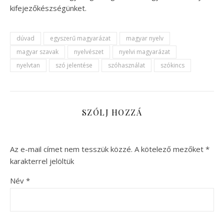
kifejezőkészségünket.
dúvad
egyszerű magyarázat
magyar nyelv
magyar szavak
nyelvészet
nyelvi magyarázat
nyelvtan
szó jelentése
szóhasználat
szókincs
SZÓLJ HOZZÁ
Az e-mail címet nem tesszük közzé.
A kötelező mezőket
*
karakterrel jelöltük
Név
*