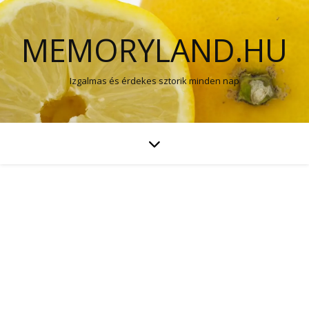
MEMORYLAND.HU
Izgalmas és érdekes sztorik minden nap