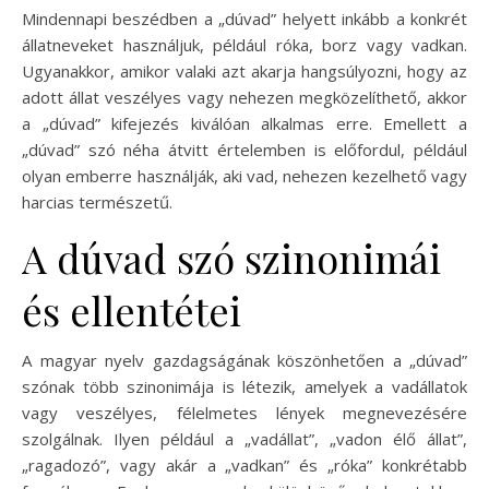
Mindennapi beszédben a „dúvad” helyett inkább a konkrét
állatneveket használjuk, például róka, borz vagy vadkan.
Ugyanakkor, amikor valaki azt akarja hangsúlyozni, hogy az
adott állat veszélyes vagy nehezen megközelíthető, akkor
a „dúvad” kifejezés kiválóan alkalmas erre. Emellett a
„dúvad” szó néha átvitt értelemben is előfordul, például
olyan emberre használják, aki vad, nehezen kezelhető vagy
harcias természetű.
A dúvad szó szinonimái
és ellentétei
A magyar nyelv gazdagságának köszönhetően a „dúvad”
szónak több szinonimája is létezik, amelyek a vadállatok
vagy veszélyes, félelmetes lények megnevezésére
szolgálnak. Ilyen például a „vadállat”, „vadon élő állat”,
„ragadozó”, vagy akár a „vadkan” és „róka” konkrétabb