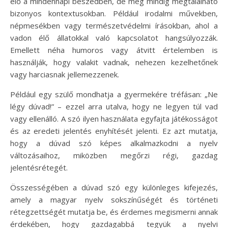
elő a mindennapi beszédben, de még mindig megtalálható
bizonyos kontextusokban. Például irodalmi művekben,
népmesékben vagy természetvédelmi írásokban, ahol a
vadon élő állatokkal való kapcsolatot hangsúlyozzák.
Emellett néha humoros vagy átvitt értelemben is
használják, hogy valakit vadnak, nehezen kezelhetőnek
vagy harciasnak jellemezzenek.
Például egy szülő mondhatja a gyermekére tréfásan: „Ne
légy dúvad!” – ezzel arra utalva, hogy ne legyen túl vad
vagy ellenálló. A szó ilyen használata egyfajta játékosságot
és az eredeti jelentés enyhítését jelenti. Ez azt mutatja,
hogy a dúvad szó képes alkalmazkodni a nyelv
változásaihoz, miközben megőrzi régi, gazdag
jelentésrétegét.
Összességében a dúvad szó egy különleges kifejezés,
amely a magyar nyelv sokszínűségét és történeti
rétegzettségét mutatja be, és érdemes megismerni annak
érdekében, hogy gazdagabbá tegyük a nyelvi