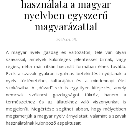
használata a magyar
nyelvben egyszerű
magyarázattal
2026.01.28.
A magyar nyelv gazdag és változatos, tele van olyan
szavakkal, amelyek különleges jelentéssel bírnak, vagy
régies, néha már ritkán használt formában élnek tovább.
Ezek a szavak gyakran izgalmas betekintést nyújtanak a
nyelv történetébe, kultúrájába és a mindennapi élet
szokásaiba. A „dúvad” szó is egy ilyen kifejezés, amely
nemcsak szókincsi gazdagságot tükröz, hanem a
természethez és az állatokhoz való viszonyunkat is
megjeleníti. Megértése segíthet abban, hogy mélyebben
megismerjük a magyar nyelv árnyalatait, valamint a szavak
használatának különböző aspektusait.