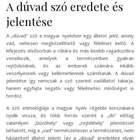
A dúvad szó eredete és
jelentése
A „dúvad” szó a magyar nyelvben egy állatot jelöl, amely
vad, nehezen megközelíthető vagy félelmet keltő. A
kifejezés elsősorban a rókára és más kisebb ragadozókra
vonatkozik, amelyek a természetben gyakran
rejtőzködnek, és az emberek számára inkább
veszélyesnek vagy kellemetlennek számítanak. A dúvad
jelentése így nemcsak a szó szerinti vadállatot takarja,
hanem egyfajta negatív vagy félelmetes minőséget is
hordoz.
A szó etimológiája a magyar nyelv régebbi korszakaira
nyúlik vissza, és több forrás szerint a „dú” előtag
valamilyen „búvóhely” vagy „rejtekhely” jelentéssel
bírhatott, míg a „vad” természetesen a természetes, nem
háziasított állatot jelenti. Így a „dúvad” eredetileg olyan