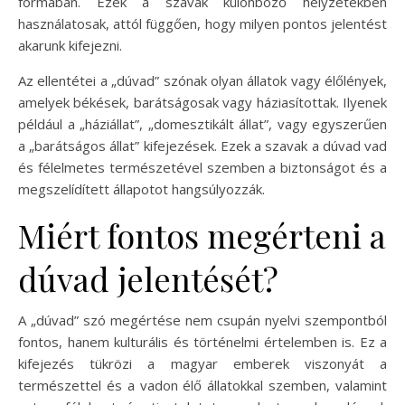
formában. Ezek a szavak különböző helyzetekben
használatosak, attól függően, hogy milyen pontos jelentést
akarunk kifejezni.
Az ellentétei a „dúvad” szónak olyan állatok vagy élőlények,
amelyek békések, barátságosak vagy háziasítottak. Ilyenek
például a „háziállat”, „domesztikált állat”, vagy egyszerűen
a „barátságos állat” kifejezések. Ezek a szavak a dúvad vad
és félelmetes természetével szemben a biztonságot és a
megszelídített állapotot hangsúlyozzák.
Miért fontos megérteni a
dúvad jelentését?
A „dúvad” szó megértése nem csupán nyelvi szempontból
fontos, hanem kulturális és történelmi értelemben is. Ez a
kifejezés tükrözi a magyar emberek viszonyát a
természettel és a vadon élő állatokkal szemben, valamint