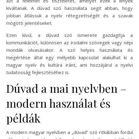
azt a félelmet és tiszteletet, amelyet ezek a lények
kiváltanak. A dúvad szó használata segít abban, hogy
jobban átlássuk a nyelv rétegzettségét és a szavak
mögötti jelentéseket.
Ezen kívül, a dúvad szó ismerete gazdagítja a
kommunikációt, különösen az irodalmi szövegek vagy népi
mondák olvasásakor. A szó helyes használata és
megértése által egy mélyebb kapcsolat alakulhat ki a
magyar nyelv és kultúra iránt, ami hozzájárul a nyelvi
tudatosság fejlesztéséhez is.
Dúvad a mai nyelvben –
modern használat és
példák
A modern magyar nyelvben a „dúvad” szó ritkábban fordul