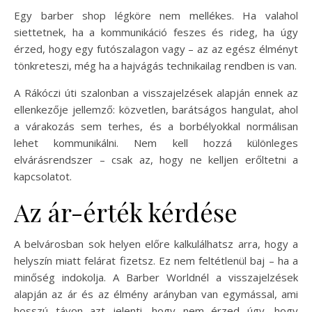
Egy barber shop légköre nem mellékes. Ha valahol
siettetnek, ha a kommunikáció feszes és rideg, ha úgy
érzed, hogy egy futószalagon vagy – az az egész élményt
tönkreteszi, még ha a hajvágás technikailag rendben is van.
A Rákóczi úti szalonban a visszajelzések alapján ennek az
ellenkezője jellemző: közvetlen, barátságos hangulat, ahol
a várakozás sem terhes, és a borbélyokkal normálisan
lehet kommunikálni. Nem kell hozzá különleges
elvárásrendszer – csak az, hogy ne kelljen erőltetni a
kapcsolatot.
Az ár-érték kérdése
A belvárosban sok helyen előre kalkulálhatsz arra, hogy a
helyszín miatt felárat fizetsz. Ez nem feltétlenül baj – ha a
minőség indokolja. A Barber Worldnél a visszajelzések
alapján az ár és az élmény arányban van egymással, ami
hosszú távon azt jelenti, hogy nem érzed úgy, hogy