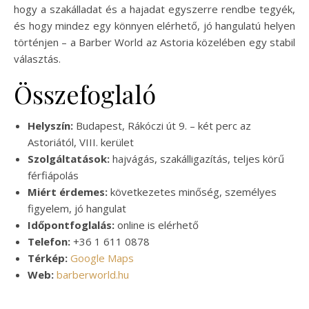
hogy a szakálladat és a hajadat egyszerre rendbe tegyék,
és hogy mindez egy könnyen elérhető, jó hangulatú helyen
történjen – a Barber World az Astoria közelében egy stabil
választás.
Összefoglaló
Helyszín:
Budapest, Rákóczi út 9. – két perc az
Astoriától, VIII. kerület
Szolgáltatások:
hajvágás, szakálligazítás, teljes körű
férfiápolás
Miért érdemes:
következetes minőség, személyes
figyelem, jó hangulat
Időpontfoglalás:
online is elérhető
Telefon:
+36 1 611 0878
Térkép:
Google Maps
Web:
barberworld.hu