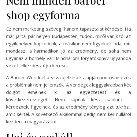
Nem minden barber
shop egyforma
Ez nem marketing szöveg, hanem tapasztalat kérdése. Ha
már jártál pár helyen Budapesten, tudod, miről van szó: az
egyik helyen kapkodnak, a másikon nem figyelnek oda, mit
mondasz, a harmadikon jó az eredmény, de soha nem
ugyanaz a borbély vár. Mindhárom forgatókönyv ugyanoda
vezet: elkezdesz újra keresni.
A Barber Worldnél a visszajelzések alapján pontosan ezek
a problémák nem jellemzők. A vendégek leggyakrabban két
dolgot emelnek ki: az egyeztetést és a
következetességet. Nem kapnak kész sablont –
kérdeznek, figyelnek, és az eredmény tényleg azt tükrözi,
amit kértél. A következő alkalommal pedig nem kell nulláról
kezdeni a magyarázatot.