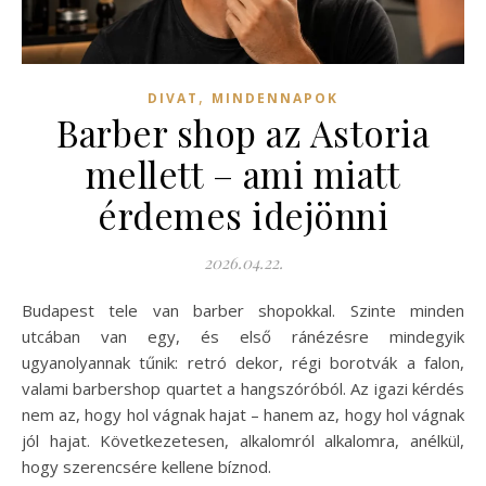
,
DIVAT
MINDENNAPOK
Barber shop az Astoria
mellett – ami miatt
érdemes idejönni
2026.04.22.
Budapest tele van barber shopokkal. Szinte minden
utcában van egy, és első ránézésre mindegyik
ugyanolyannak tűnik: retró dekor, régi borotvák a falon,
valami barbershop quartet a hangszóróból. Az igazi kérdés
nem az, hogy hol vágnak hajat – hanem az, hogy hol vágnak
jól hajat. Következetesen, alkalomról alkalomra, anélkül,
hogy szerencsére kellene bíznod.