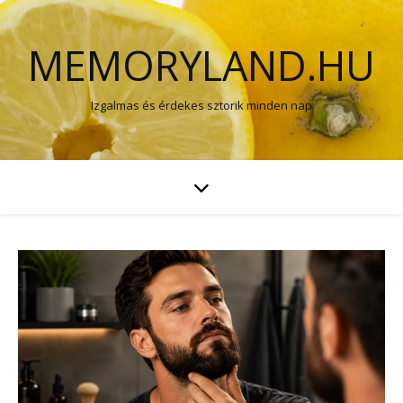
MEMORYLAND.HU
Izgalmas és érdekes sztorik minden nap