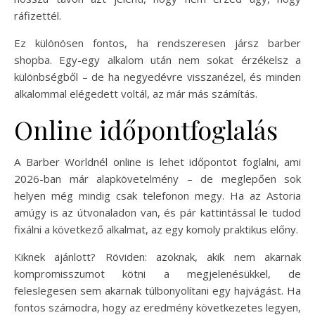
ráfizettél.
Ez különösen fontos, ha rendszeresen jársz barber
shopba. Egy-egy alkalom után nem sokat érzékelsz a
különbségből – de ha negyedévre visszanézel, és minden
alkalommal elégedett voltál, az már más számítás.
Online időpontfoglalás
A Barber Worldnél online is lehet időpontot foglalni, ami
2026-ban már alapkövetelmény – de meglepően sok
helyen még mindig csak telefonon megy. Ha az Astoria
amúgy is az útvonaladon van, és pár kattintással le tudod
fixálni a következő alkalmat, az egy komoly praktikus előny.
Kiknek ajánlott? Röviden: azoknak, akik nem akarnak
kompromisszumot kötni a megjelenésükkel, de
feleslegesen sem akarnak túlbonyolítani egy hajvágást. Ha
fontos számodra, hogy az eredmény következetes legyen,