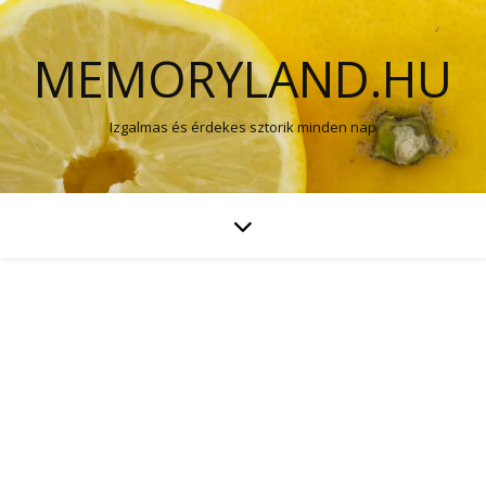
MEMORYLAND.HU
Izgalmas és érdekes sztorik minden nap