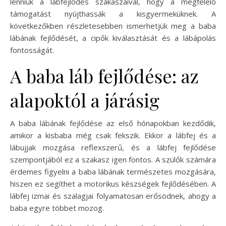
lenniük a lábfejlődés szakaszaival, hogy a megfelelő
támogatást nyújthassák a kisgyermeküknek. A
következőkben részletesebben ismerhetjük meg a baba
lábának fejlődését, a cipők kiválasztását és a lábápolás
fontosságát.
A baba láb fejlődése: az
alapoktól a járásig
A baba lábának fejlődése az első hónapokban kezdődik,
amikor a kisbaba még csak fekszik. Ekkor a lábfej és a
lábujjak mozgása reflexszerű, és a lábfej fejlődése
szempontjából ez a szakasz igen fontos. A szülők számára
érdemes figyelni a baba lábának természetes mozgására,
hiszen ez segíthet a motorikus készségek fejlődésében. A
lábfej izmai és szalagjai folyamatosan erősödnek, ahogy a
baba egyre többet mozog.