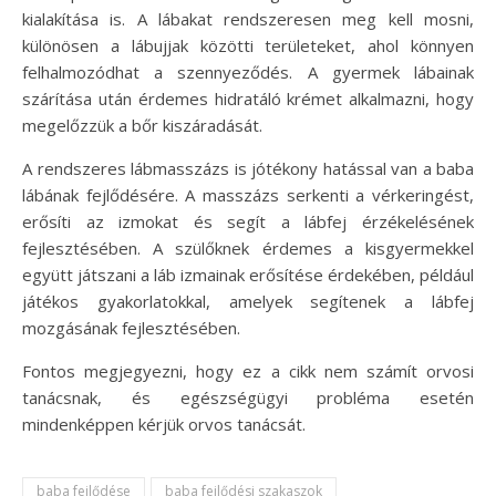
kialakítása is. A lábakat rendszeresen meg kell mosni,
különösen a lábujjak közötti területeket, ahol könnyen
felhalmozódhat a szennyeződés. A gyermek lábainak
szárítása után érdemes hidratáló krémet alkalmazni, hogy
megelőzzük a bőr kiszáradását.
A rendszeres lábmasszázs is jótékony hatással van a baba
lábának fejlődésére. A masszázs serkenti a vérkeringést,
erősíti az izmokat és segít a lábfej érzékelésének
fejlesztésében. A szülőknek érdemes a kisgyermekkel
együtt játszani a láb izmainak erősítése érdekében, például
játékos gyakorlatokkal, amelyek segítenek a lábfej
mozgásának fejlesztésében.
Fontos megjegyezni, hogy ez a cikk nem számít orvosi
tanácsnak, és egészségügyi probléma esetén
mindenképpen kérjük orvos tanácsát.
baba fejlődése
baba fejlődési szakaszok