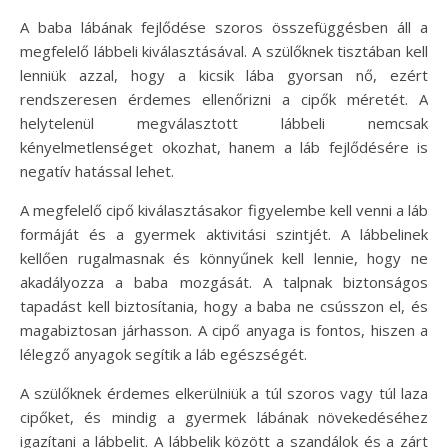
A baba lábának fejlődése szoros összefüggésben áll a
megfelelő lábbeli kiválasztásával. A szülőknek tisztában kell
lenniük azzal, hogy a kicsik lába gyorsan nő, ezért
rendszeresen érdemes ellenőrizni a cipők méretét. A
helytelenül megválasztott lábbeli nemcsak
kényelmetlenséget okozhat, hanem a láb fejlődésére is
negatív hatással lehet.
A megfelelő cipő kiválasztásakor figyelembe kell venni a láb
formáját és a gyermek aktivitási szintjét. A lábbelinek
kellően rugalmasnak és könnyűnek kell lennie, hogy ne
akadályozza a baba mozgását. A talpnak biztonságos
tapadást kell biztosítania, hogy a baba ne csússzon el, és
magabiztosan járhasson. A cipő anyaga is fontos, hiszen a
lélegző anyagok segítik a láb egészségét.
A szülőknek érdemes elkerülniük a túl szoros vagy túl laza
cipőket, és mindig a gyermek lábának növekedéséhez
igazítani a lábbelit. A lábbelik között a szandálok és a zárt