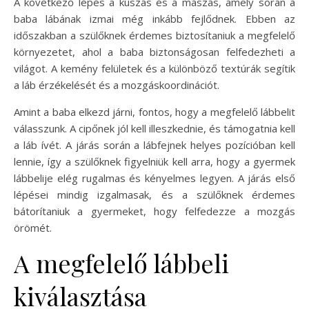
A következő lépés a kúszás és a mászás, amely során a
baba lábának izmai még inkább fejlődnek. Ebben az
időszakban a szülőknek érdemes biztosítaniuk a megfelelő
környezetet, ahol a baba biztonságosan felfedezheti a
világot. A kemény felületek és a különböző textúrák segítik
a láb érzékelését és a mozgáskoordinációt.
Amint a baba elkezd járni, fontos, hogy a megfelelő lábbelit
válasszunk. A cipőnek jól kell illeszkednie, és támogatnia kell
a láb ívét. A járás során a lábfejnek helyes pozícióban kell
lennie, így a szülőknek figyelniük kell arra, hogy a gyermek
lábbelije elég rugalmas és kényelmes legyen. A járás első
lépései mindig izgalmasak, és a szülőknek érdemes
bátorítaniuk a gyermeket, hogy felfedezze a mozgás
örömét.
A megfelelő lábbeli
kiválasztása