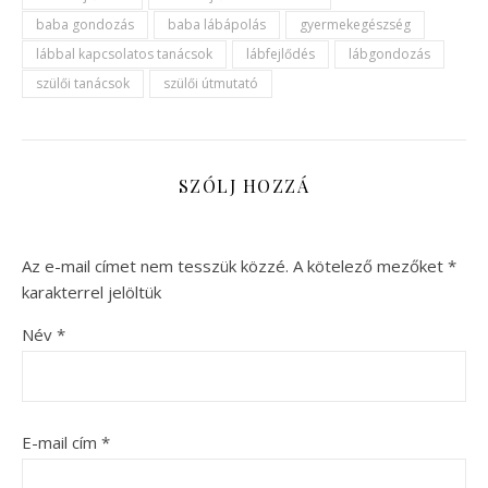
baba gondozás
baba lábápolás
gyermekegészség
lábbal kapcsolatos tanácsok
lábfejlődés
lábgondozás
szülői tanácsok
szülői útmutató
SZÓLJ HOZZÁ
Az e-mail címet nem tesszük közzé.
A kötelező mezőket
*
karakterrel jelöltük
Név
*
E-mail cím
*