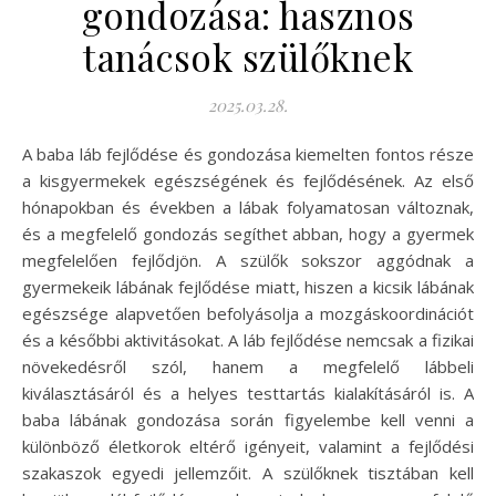
gondozása: hasznos
tanácsok szülőknek
2025.03.28.
A baba láb fejlődése és gondozása kiemelten fontos része
a kisgyermekek egészségének és fejlődésének. Az első
hónapokban és években a lábak folyamatosan változnak,
és a megfelelő gondozás segíthet abban, hogy a gyermek
megfelelően fejlődjön. A szülők sokszor aggódnak a
gyermekeik lábának fejlődése miatt, hiszen a kicsik lábának
egészsége alapvetően befolyásolja a mozgáskoordinációt
és a későbbi aktivitásokat. A láb fejlődése nemcsak a fizikai
növekedésről szól, hanem a megfelelő lábbeli
kiválasztásáról és a helyes testtartás kialakításáról is. A
baba lábának gondozása során figyelembe kell venni a
különböző életkorok eltérő igényeit, valamint a fejlődési
szakaszok egyedi jellemzőit. A szülőknek tisztában kell