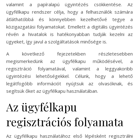
valamint a papíralapú ügyintézés csökkentése. Az
ügyfélkapu rendszer célja, hogy a felhasználók számára
átláthatóbbá és könnyebben kezelhetővé tegye a
közigazgatási folyamatokat. Emellett a digitális ügyintézés
révén a hivatalok is hatékonyabban tudják kezelni az
ügyeket, így javul a szolgáltatások minősége is.
A következő fejezetekben részletesebben
megismerkedünk az ügyfélkapu működésével, a
regisztráció folyamatával, valamint a leggyakoribb
ügyintézési lehetőségekkel. Célunk, hogy a lehető
legátfogóbb információt nyújtsuk az olvasóknak, és
segítsük őket az ügyfélkapu használatában.
Az ügyfélkapu
regisztrációs folyamata
Az ügyfélkapu használatához első lépésként regisztrálni