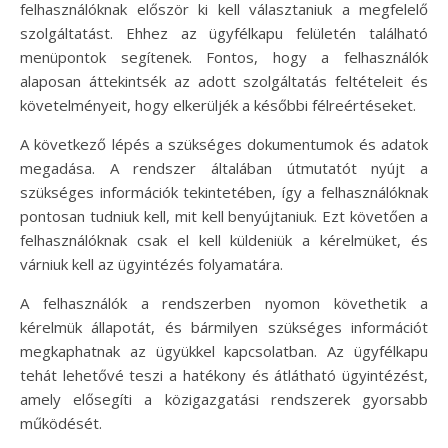
felhasználóknak először ki kell választaniuk a megfelelő
szolgáltatást. Ehhez az ügyfélkapu felületén található
menüpontok segítenek. Fontos, hogy a felhasználók
alaposan áttekintsék az adott szolgáltatás feltételeit és
követelményeit, hogy elkerüljék a későbbi félreértéseket.
A következő lépés a szükséges dokumentumok és adatok
megadása. A rendszer általában útmutatót nyújt a
szükséges információk tekintetében, így a felhasználóknak
pontosan tudniuk kell, mit kell benyújtaniuk. Ezt követően a
felhasználóknak csak el kell küldeniük a kérelmüket, és
várniuk kell az ügyintézés folyamatára.
A felhasználók a rendszerben nyomon követhetik a
kérelmük állapotát, és bármilyen szükséges információt
megkaphatnak az ügyükkel kapcsolatban. Az ügyfélkapu
tehát lehetővé teszi a hatékony és átlátható ügyintézést,
amely elősegíti a közigazgatási rendszerek gyorsabb
működését.