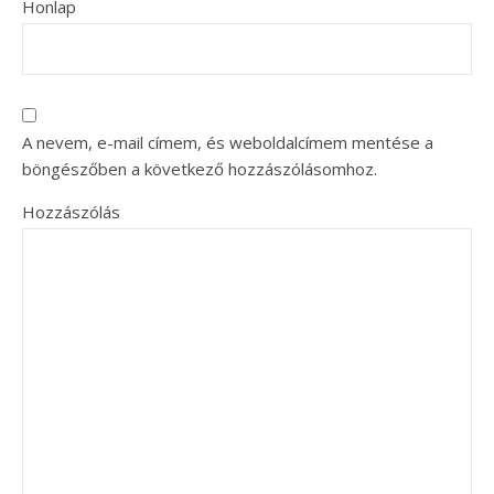
Honlap
A nevem, e-mail címem, és weboldalcímem mentése a
böngészőben a következő hozzászólásomhoz.
Hozzászólás