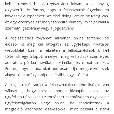
kell a rendszerbe. A regisztráció folyamata viszonylag
egyszerű, de fontos, hogy a felhasználók figyelmesen
kövessék a lépéseket. Az első dolog, amire szükség van,
az egy érvényes személyazonosító okmány, mint például a
személyi igazolvány vagy a jogosítvány.
A regisztrációs folyamat általában online történik, és
először is meg kell látogatni az ügyfélkapu hivatalos
weboldalát. Ezen a felületen a felhasználóknak ki kell
tölteniük egy űrlapot, amelyen meg kell adniuk személyes
adataikat, például nevüket, lakcímüket és e-mail címüket.
Fontos, hogy az adatokat pontosan adják meg, mivel ezek
alapvetően befolyásolják a későbbi ügyintézést.
A regisztráció során a felhasználóknak lehetőségük van
választani, hogy milyen módon kívánják aktiválni az
ügyfélkapu fiókjukat. Ez történhet személyesen egy kijelölt
ügyfélszolgálaton, vagy online, ha rendelkeznek a
megfelelő azonosító eszközökkel, mint például a banki