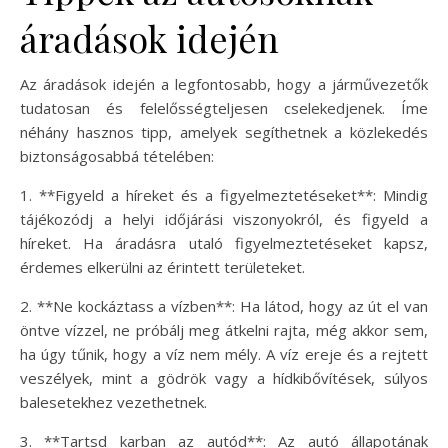
áradások idején
Az áradások idején a legfontosabb, hogy a járművezetők
tudatosan és felelősségteljesen cselekedjenek. Íme
néhány hasznos tipp, amelyek segíthetnek a közlekedés
biztonságosabbá tételében:
1. **Figyeld a híreket és a figyelmeztetéseket**: Mindig
tájékozódj a helyi időjárási viszonyokról, és figyeld a
híreket. Ha áradásra utaló figyelmeztetéseket kapsz,
érdemes elkerülni az érintett területeket.
2. **Ne kockáztass a vízben**: Ha látod, hogy az út el van
öntve vízzel, ne próbálj meg átkelni rajta, még akkor sem,
ha úgy tűnik, hogy a víz nem mély. A víz ereje és a rejtett
veszélyek, mint a gödrök vagy a hídkibővítések, súlyos
balesetekhez vezethetnek.
3. **Tartsd karban az autód**: Az autó állapotának