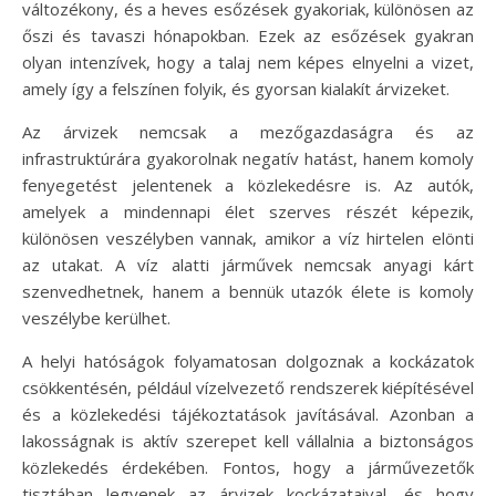
változékony, és a heves esőzések gyakoriak, különösen az
őszi és tavaszi hónapokban. Ezek az esőzések gyakran
olyan intenzívek, hogy a talaj nem képes elnyelni a vizet,
amely így a felszínen folyik, és gyorsan kialakít árvizeket.
Az árvizek nemcsak a mezőgazdaságra és az
infrastruktúrára gyakorolnak negatív hatást, hanem komoly
fenyegetést jelentenek a közlekedésre is. Az autók,
amelyek a mindennapi élet szerves részét képezik,
különösen veszélyben vannak, amikor a víz hirtelen elönti
az utakat. A víz alatti járművek nemcsak anyagi kárt
szenvedhetnek, hanem a bennük utazók élete is komoly
veszélybe kerülhet.
A helyi hatóságok folyamatosan dolgoznak a kockázatok
csökkentésén, például vízelvezető rendszerek kiépítésével
és a közlekedési tájékoztatások javításával. Azonban a
lakosságnak is aktív szerepet kell vállalnia a biztonságos
közlekedés érdekében. Fontos, hogy a járművezetők
tisztában legyenek az árvizek kockázataival, és hogy