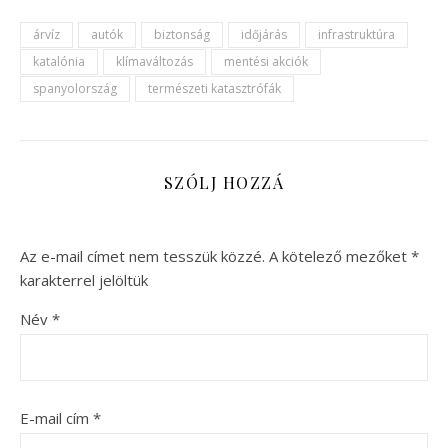
árvíz
autók
biztonság
időjárás
infrastruktúra
katalónia
klímaváltozás
mentési akciók
spanyolország
természeti katasztrófák
SZÓLJ HOZZÁ
Az e-mail címet nem tesszük közzé.
A kötelező mezőket
*
karakterrel jelöltük
Név
*
E-mail cím
*