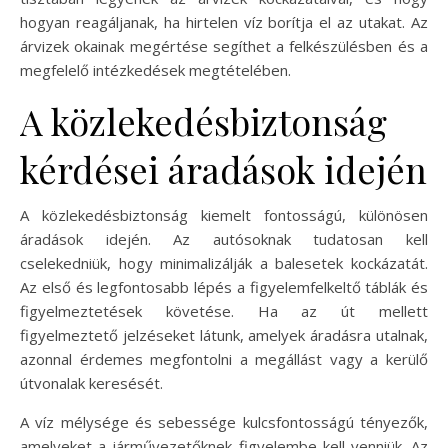
hogyan reagáljanak, ha hirtelen víz borítja el az utakat. Az
árvizek okainak megértése segíthet a felkészülésben és a
megfelelő intézkedések megtételében.
A közlekedésbiztonság
kérdései áradások idején
A közlekedésbiztonság kiemelt fontosságú, különösen
áradások idején. Az autósoknak tudatosan kell
cselekedniük, hogy minimalizálják a balesetek kockázatát.
Az első és legfontosabb lépés a figyelemfelkeltő táblák és
figyelmeztetések követése. Ha az út mellett
figyelmeztető jelzéseket látunk, amelyek áradásra utalnak,
azonnal érdemes megfontolni a megállást vagy a kerülő
útvonalak keresését.
A víz mélysége és sebessége kulcsfontosságú tényezők,
amelyeket a járművezetőknek figyelembe kell venniük. Az