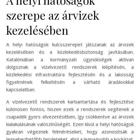
A helyi hatóságok
szerepe az árvizek
kezelésében
A helyi hatóságok kulcsszerepet játszanak az árvizek
kezelésében és a közlekedésbiztonság javításában.
Katalóniában a kormányzati ügynökségek aktívan
dolgoznak a vízelvezető rendszerek kiépítésén, a
közlekedési infrastruktúra fejlesztésén és a lakosság
figyelmének felkeltésén a várható áradásokkal
kapcsolatban.
A vízelvezető rendszerek karbantartása és fejlesztése
különösen fontos, hiszen ezek a rendszerek segítenek a
csapadék gyors elvezetésében, így csökkentve az árvizek
kialakulásának valószínűségét. Ezen kívül a helyi hatóságok
gyakran végeznek felméréseket, hogy azonosítsák a
legsebezhetőbb területeket, ahol a legnagyobb a kockázat.