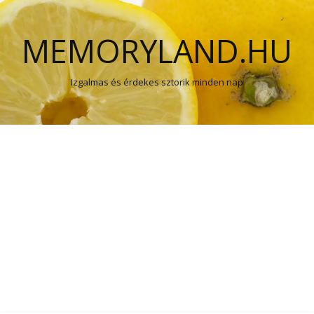
MEMORYLAND.HU
Izgalmas és érdekes sztorik minden nap