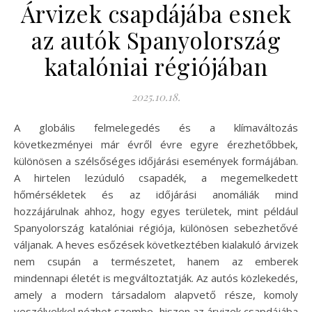
Árvizek csapdájába esnek
az autók Spanyolország
katalóniai régiójában
2025.10.18.
A globális felmelegedés és a klímaváltozás
következményei már évről évre egyre érezhetőbbek,
különösen a szélsőséges időjárási események formájában.
A hirtelen lezúduló csapadék, a megemelkedett
hőmérsékletek és az időjárási anomáliák mind
hozzájárulnak ahhoz, hogy egyes területek, mint például
Spanyolország katalóniai régiója, különösen sebezhetővé
váljanak. A heves esőzések következtében kialakuló árvizek
nem csupán a természetet, hanem az emberek
mindennapi életét is megváltoztatják. Az autós közlekedés,
amely a modern társadalom alapvető része, komoly
veszélyekkel nézhet szembe, hiszen az árvizek csapdájába