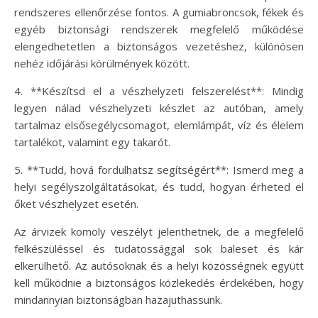
rendszeres ellenőrzése fontos. A gumiabroncsok, fékek és
egyéb biztonsági rendszerek megfelelő működése
elengedhetetlen a biztonságos vezetéshez, különösen
nehéz időjárási körülmények között.
4. **Készítsd el a vészhelyzeti felszerelést**: Mindig
legyen nálad vészhelyzeti készlet az autóban, amely
tartalmaz elsősegélycsomagot, elemlámpát, víz és élelem
tartalékot, valamint egy takarót.
5. **Tudd, hová fordulhatsz segítségért**: Ismerd meg a
helyi segélyszolgáltatásokat, és tudd, hogyan érheted el
őket vészhelyzet esetén.
Az árvizek komoly veszélyt jelenthetnek, de a megfelelő
felkészüléssel és tudatossággal sok baleset és kár
elkerülhető. Az autósoknak és a helyi közösségnek együtt
kell működnie a biztonságos közlekedés érdekében, hogy
mindannyian biztonságban hazajuthassunk.