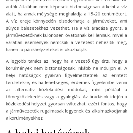
autók általában nem képesek biztonságosan átkelni a víz
alatt, ha annak mélysége meghaladja a 15-20 centimétert.
A víz ereje könnyedén elsodorhatja a járműveket, ami
súlyos balesetekhez vezethet. Ha a víz áradása gyors, a
járművezetőknek különösen óvatosnak kell lenniük, mivel a
váratlan események nemcsak a vezetést nehezítik meg,
hanem a pánikhelyzeteket is okozhatják.
A legjobb tanács az, hogy ha a vezető úgy érzi, hogy a
körülmények nem biztonságosak, inkább ne induljon el. A
helyi hatóságok gyakran figyelmeztetnek az érintett
területekre, és ha lehetséges, érdemes figyelembe venni
az alternatív közlekedési módokat, mint például a
tömegközlekedés vagy a gyaloglás. Az áradások idején a
közlekedési helyzet gyorsan változhat, ezért fontos, hogy
a járművezetők rugalmasak legyenek és alkalmazkodjanak
a körülményekhez.