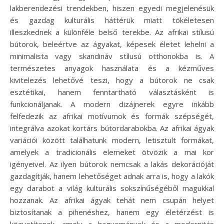
lakberendezési trendekben, hiszen egyedi megjelenésük
és gazdag kulturális háttérük miatt tökéletesen
illeszkednek a különféle belső terekbe. Az afrikai stílusú
bútorok, beleértve az ágyakat, képesek életet lehelni a
minimalista vagy skandináv stílusú otthonokba is. A
természetes anyagok használata és a kézműves
kivitelezés lehetővé teszi, hogy a bútorok ne csak
esztétikai, hanem fenntartható választásként is
funkcionáljanak. A modern dizájnerek egyre inkább
felfedezik az afrikai motívumok és formák szépségét,
integrálva azokat kortárs bútordarabokba. Az afrikai ágyak
variációi között találhatunk modern, letisztult formákat,
amelyek a tradicionális elemeket ötvözik a mai kor
igényeivel. Az ilyen bútorok nemcsak a lakás dekorációját
gazdagítják, hanem lehetőséget adnak arra is, hogy a lakók
egy darabot a világ kulturális sokszínűségéből magukkal
hozzanak. Az afrikai ágyak tehát nem csupán helyet
biztosítanak a pihenéshez, hanem egy életérzést is
közvetítenek, amely a hagyományok és a modernitás