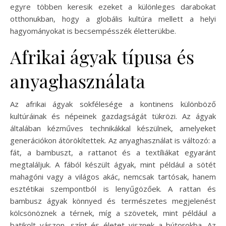
egyre többen keresik ezeket a különleges darabokat
otthonukban, hogy a globális kultúra mellett a helyi
hagyományokat is becsempésszék életterükbe.
Afrikai ágyak típusa és
anyaghasználata
Az afrikai ágyak sokfélesége a kontinens különböző
kultúráinak és népeinek gazdagságát tükrözi. Az ágyak
általában kézműves technikákkal készülnek, amelyeket
generációkon átörökítettek. Az anyaghasználat is változó: a
fát, a bambuszt, a rattanot és a textíliákat egyaránt
megtaláljuk. A fából készült ágyak, mint például a sötét
mahagóni vagy a világos akác, nemcsak tartósak, hanem
esztétikai szempontból is lenyűgözőek. A rattan és
bambusz ágyak könnyed és természetes megjelenést
kölcsönöznek a térnek, míg a szövetek, mint például a
batikolt vászon, színt és életet visznek a bútorokba. Az