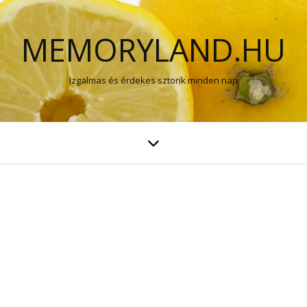
MEMORYLAND.HU
Izgalmas és érdekes sztorik minden nap