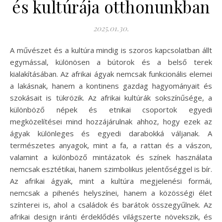
és kultúrája otthonunkban
2025.01.30.
A művészet és a kultúra mindig is szoros kapcsolatban állt
egymással, különösen a bútorok és a belső terek
kialakításában. Az afrikai ágyak nemcsak funkcionális elemei
a lakásnak, hanem a kontinens gazdag hagyományait és
szokásait is tükrözik. Az afrikai kultúrák sokszínűsége, a
különböző népek és etnikai csoportok egyedi
megközelítései mind hozzájárulnak ahhoz, hogy ezek az
ágyak különleges és egyedi darabokká váljanak. A
természetes anyagok, mint a fa, a rattan és a vászon,
valamint a különböző mintázatok és színek használata
nemcsak esztétikai, hanem szimbolikus jelentőséggel is bír.
Az afrikai ágyak, mint a kultúra megjelenési formái,
nemcsak a pihenés helyszínei, hanem a közösségi élet
színterei is, ahol a családok és barátok összegyűlnek. Az
afrikai design iránti érdeklődés világszerte növekszik, és