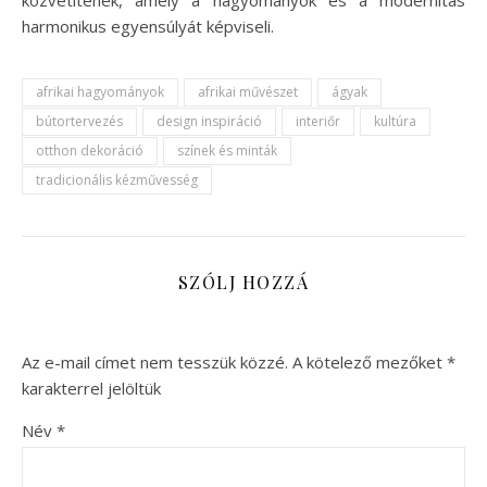
harmonikus egyensúlyát képviseli.
afrikai hagyományok
afrikai művészet
ágyak
bútortervezés
design inspiráció
interiőr
kultúra
otthon dekoráció
színek és minták
tradicionális kézművesség
SZÓLJ HOZZÁ
Az e-mail címet nem tesszük közzé.
A kötelező mezőket
*
karakterrel jelöltük
Név
*