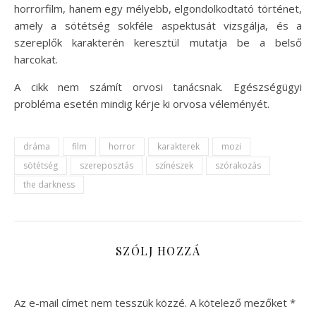
horrorfilm, hanem egy mélyebb, elgondolkodtató történet,
amely a sötétség sokféle aspektusát vizsgálja, és a
szereplők karakterén keresztül mutatja be a belső
harcokat.
A cikk nem számít orvosi tanácsnak. Egészségügyi
probléma esetén mindig kérje ki orvosa véleményét.
dráma
film
horror
karakterek
mozi
sötétség
szereposztás
színészek
szórakozás
the darkness
SZÓLJ HOZZÁ
Az e-mail címet nem tesszük közzé.
A kötelező mezőket
*