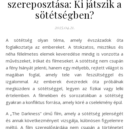
szereposztása: Ki játszik a
sötétségben?
2025.04.21.
A sötétség olyan téma, amely évszázadok óta
foglalkoztatja az embereket. A titokzatos, misztikus és
néha félelmetes elemek keveredése mindig is vonzotta a
művészeket, írókat és filmeseket. A sötétség nem csupán
a fény hiányát jelenti, hanem egy mélyebb, rejtett világot is
magában foglal, amely tele van feszültséggel és
izgalommal. Az emberek évezredek óta próbálnak
megküzdeni a sötétséggel, legyen az fizikai vagy lelki
értelemben. A filmekben és sorozatokban a sötétség
gyakran a konfliktus forrása, amely köré a cselekmény épül.
A „The Darkness” című film, amely a sötétség jelenségét
és annak következményeit vizsgálja, különösen figyelemre
méltó. A film szereplőgárdája nem csupán a történetet