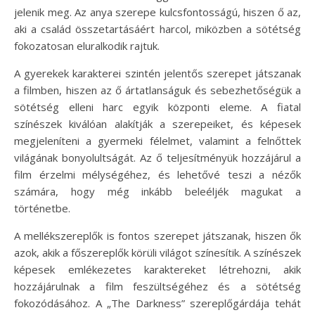
jelenik meg. Az anya szerepe kulcsfontosságú, hiszen ő az,
aki a család összetartásáért harcol, miközben a sötétség
fokozatosan eluralkodik rajtuk.
A gyerekek karakterei szintén jelentős szerepet játszanak
a filmben, hiszen az ő ártatlanságuk és sebezhetőségük a
sötétség elleni harc egyik központi eleme. A fiatal
színészek kiválóan alakítják a szerepeiket, és képesek
megjeleníteni a gyermeki félelmet, valamint a felnőttek
világának bonyolultságát. Az ő teljesítményük hozzájárul a
film érzelmi mélységéhez, és lehetővé teszi a nézők
számára, hogy még inkább beleéljék magukat a
történetbe.
A mellékszereplők is fontos szerepet játszanak, hiszen ők
azok, akik a főszereplők körüli világot színesítik. A színészek
képesek emlékezetes karaktereket létrehozni, akik
hozzájárulnak a film feszültségéhez és a sötétség
fokozódásához. A „The Darkness” szereplőgárdája tehát