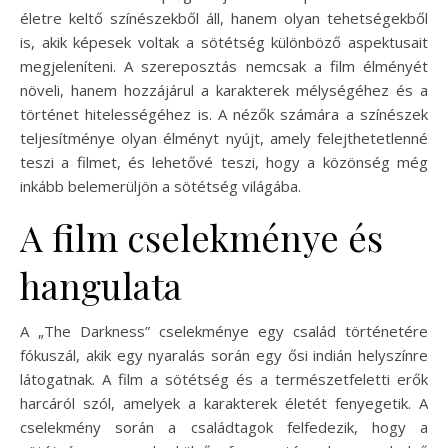
életre keltő színészekből áll, hanem olyan tehetségekből
is, akik képesek voltak a sötétség különböző aspektusait
megjeleníteni. A szereposztás nemcsak a film élményét
növeli, hanem hozzájárul a karakterek mélységéhez és a
történet hitelességéhez is. A nézők számára a színészek
teljesítménye olyan élményt nyújt, amely felejthetetlenné
teszi a filmet, és lehetővé teszi, hogy a közönség még
inkább belemerüljön a sötétség világába.
A film cselekménye és
hangulata
A „The Darkness” cselekménye egy család történetére
fókuszál, akik egy nyaralás során egy ősi indián helyszínre
látogatnak. A film a sötétség és a természetfeletti erők
harcáról szól, amelyek a karakterek életét fenyegetik. A
cselekmény során a családtagok felfedezik, hogy a