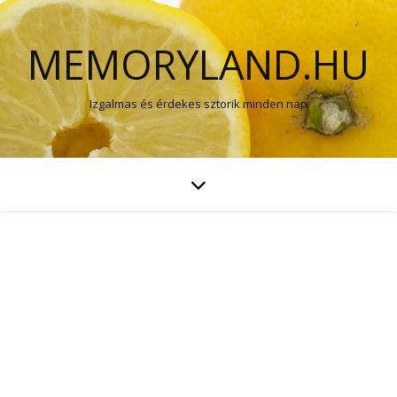
MEMORYLAND.HU
Izgalmas és érdekes sztorik minden nap