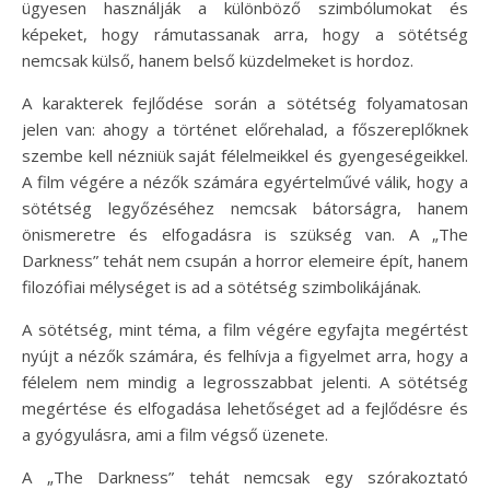
ügyesen használják a különböző szimbólumokat és
képeket, hogy rámutassanak arra, hogy a sötétség
nemcsak külső, hanem belső küzdelmeket is hordoz.
A karakterek fejlődése során a sötétség folyamatosan
jelen van: ahogy a történet előrehalad, a főszereplőknek
szembe kell nézniük saját félelmeikkel és gyengeségeikkel.
A film végére a nézők számára egyértelművé válik, hogy a
sötétség legyőzéséhez nemcsak bátorságra, hanem
önismeretre és elfogadásra is szükség van. A „The
Darkness” tehát nem csupán a horror elemeire épít, hanem
filozófiai mélységet is ad a sötétség szimbolikájának.
A sötétség, mint téma, a film végére egyfajta megértést
nyújt a nézők számára, és felhívja a figyelmet arra, hogy a
félelem nem mindig a legrosszabbat jelenti. A sötétség
megértése és elfogadása lehetőséget ad a fejlődésre és
a gyógyulásra, ami a film végső üzenete.
A „The Darkness” tehát nemcsak egy szórakoztató