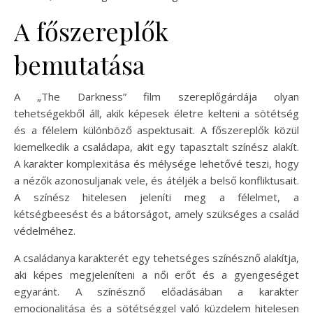
A főszereplők
bemutatása
A „The Darkness” film szereplőgárdája olyan
tehetségekből áll, akik képesek életre kelteni a sötétség
és a félelem különböző aspektusait. A főszereplők közül
kiemelkedik a családapa, akit egy tapasztalt színész alakít.
A karakter komplexitása és mélysége lehetővé teszi, hogy
a nézők azonosuljanak vele, és átéljék a belső konfliktusait.
A színész hitelesen jeleníti meg a félelmet, a
kétségbeesést és a bátorságot, amely szükséges a család
védelméhez.
A családanya karakterét egy tehetséges színésznő alakítja,
aki képes megjeleníteni a női erőt és a gyengeséget
egyaránt. A színésznő előadásában a karakter
emocionalitása és a sötétséggel való küzdelem hitelesen