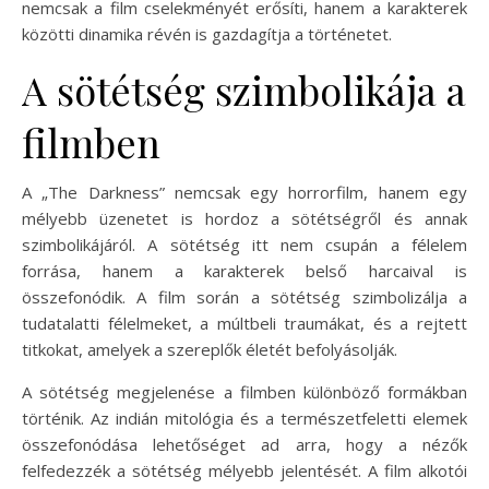
nemcsak a film cselekményét erősíti, hanem a karakterek
közötti dinamika révén is gazdagítja a történetet.
A sötétség szimbolikája a
filmben
A „The Darkness” nemcsak egy horrorfilm, hanem egy
mélyebb üzenetet is hordoz a sötétségről és annak
szimbolikájáról. A sötétség itt nem csupán a félelem
forrása, hanem a karakterek belső harcaival is
összefonódik. A film során a sötétség szimbolizálja a
tudatalatti félelmeket, a múltbeli traumákat, és a rejtett
titkokat, amelyek a szereplők életét befolyásolják.
A sötétség megjelenése a filmben különböző formákban
történik. Az indián mitológia és a természetfeletti elemek
összefonódása lehetőséget ad arra, hogy a nézők
felfedezzék a sötétség mélyebb jelentését. A film alkotói