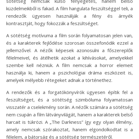
sötétség nemcsak külső fenyegetés, hanem belső
küzdelmeikből is fakad. A film hangulata feszültséggel teli, a
rendezők ügyesen használják a fény és árnyék
kontrasztját, hogy fokozzák a feszültséget.
A sötétség motívuma a film során folyamatosan jelen van,
és a karakterek fejlődése szorosan összefonódik ezzel a
jellemzővel. A nézők képesek azonosulni a főszereplők
félelmeivel, és átélhetik azokat a kihívásokat, amelyekkel
szembe kell nézniük. A film nemcsak a horror elemeit
használja ki, hanem a pszichológiai dráma eszközeit is,
amelyek mélyebb rétegeket adnak a történethez.
A rendezők és a forgatókönyvírók ügyesen építik fel a
feszültséget, és a sötétség szimbóluma folyamatosan
visszatér a cselekmény során. A nézők számára a sötétség
nem csupán a film látványvilágát, hanem a karakterek belső
harcait is tükrözi. A „The Darkness” így egy olyan élmény,
amely nemcsak szórakoztat, hanem elgondolkodtat is a
félelem, a bátorság és a sötétség természetéről.