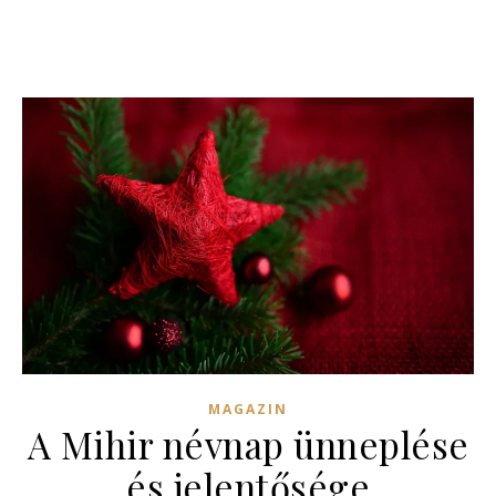
MAGAZIN
A Mihir névnap ünneplése
és jelentősége