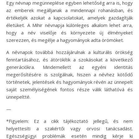
Egy névnap megünneplése egyben lehetőség arra is, hogy
az emberek megálljanak a mindennapi rohanásban, és
értékeljék azokat a kapcsolatokat, amelyek gazdagítják
életüket. A Mihir névnapja különleges alkalom lehet arra,
hogy a név viselője és környezete új élményeket
szerezzen, és megélje a hagyományok adta örömöket.
A névnapok továbbá hozzájárulnak a kulturális örökség
fenntartásához, és átörökítik a szokásokat a következő
generációkra. Mindemellett az egyéni identitás
megerősítésére is szolgálnak, hiszen a névhez kötődő
történetek, jelentések és hagyományok révén az ünnepelt
saját személyiségének fontos része válik láthatóvá és
ünnepeltté.
—
*Figyelem: Ez a cikk tájékoztató jellegű, és nem
helyettesíti a szakértői vagy orvosi tanácsadást.
Egészségügyi problémák esetén mindig kérje ki