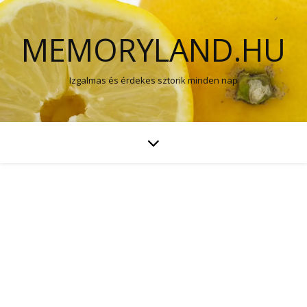
MEMORYLAND.HU
Izgalmas és érdekes sztorik minden nap