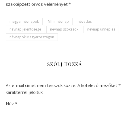
szakképzett orvos véleményét.*
magyar névnapok
Mihir névnap
névadás
névnap jelentősége
névnap szokások
névnap ünneplés
névnapok Magyarországon
SZÓLJ HOZZÁ
Az e-mail címet nem tesszük közzé.
A kötelező mezőket
*
karakterrel jelöltük
Név
*