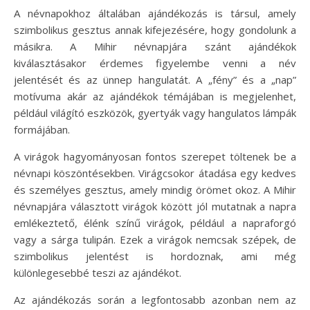
A névnapokhoz általában ajándékozás is társul, amely
szimbolikus gesztus annak kifejezésére, hogy gondolunk a
másikra. A Mihir névnapjára szánt ajándékok
kiválasztásakor érdemes figyelembe venni a név
jelentését és az ünnep hangulatát. A „fény” és a „nap”
motívuma akár az ajándékok témájában is megjelenhet,
például világító eszközök, gyertyák vagy hangulatos lámpák
formájában.
A virágok hagyományosan fontos szerepet töltenek be a
névnapi köszöntésekben. Virágcsokor átadása egy kedves
és személyes gesztus, amely mindig örömet okoz. A Mihir
névnapjára választott virágok között jól mutatnak a napra
emlékeztető, élénk színű virágok, például a napraforgó
vagy a sárga tulipán. Ezek a virágok nemcsak szépek, de
szimbolikus jelentést is hordoznak, ami még
különlegesebbé teszi az ajándékot.
Az ajándékozás során a legfontosabb azonban nem az