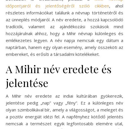
időpontjairól és jelentőségéről szóló cikkben
, ahol
részletes információkat találunk a névnap történetéről és
az ünneplés módjairól. A név eredete, a hozzá kapcsolódó
tradíciók, valamint az ajándékozási szokások mind
hozzájárulnak ahhoz, hogy a Mihir névnap különleges és
emlékezetes legyen. A név napja nemcsak egy dátum a
naptárban, hanem egy olyan esemény, amely összeköti az
embereket, és erősíti a társadalmi kötelékeket.
A Mihir név eredete és
jelentése
A Mihir név eredete az indiai kultúrában gyökerezik,
jelentése pedig „nap” vagy „fény”. Ez a különleges név
olyan szimbolikával bír, amely a világosságot, a meleget és
a pozitív energiát idézi fel. A napfényhez kötődő jelentés
nemcsak a természet egyik legfontosabb elemére utal,