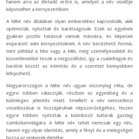
hanem arra az életadó erőre is, amelyet a név viselője
képviselhet a környezetében.
A Mihir név általában olyan emberekhez kapcsolódik, akik
optimisták, nyitottak és barátságosak. Ezek az egyének
gyakran pozitív hatással vannak másokra, és képesek
inspirációt adni környezetüknek. A név becézhető formái,
mint például a Misi vagy a Miki, még személyesebbé és
közvetlenebbé teszik a megszólítást, így a családtagok és
barátok között az intimitás és a szeretet könnyebben
kifejezhető.
Magyarországon a Mihir név ugyan viszonylag ritka, de
egyre többen választják, részben az egyediség és a
különleges jelentés miatt. Emellett a név nemzetközi
vonatkozásai is hozzájárulnak népszerűségéhez, hiszen
egyre többen nyitottak a különböző kultúrák gazdag
szimbólumvilágára. A Mihir név tehát nemcsak egy név,
hanem egy olyan identitás, amely a fényt és a melegséget
hozza az emberek életébe.