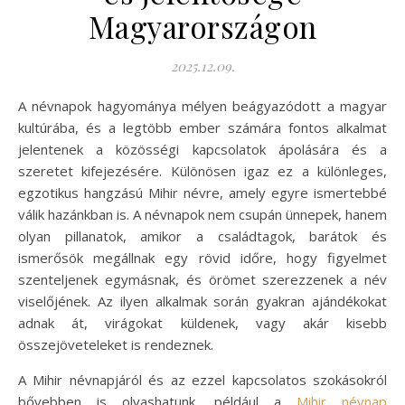
Magyarországon
2025.12.09.
A névnapok hagyománya mélyen beágyazódott a magyar
kultúrába, és a legtöbb ember számára fontos alkalmat
jelentenek a közösségi kapcsolatok ápolására és a
szeretet kifejezésére. Különösen igaz ez a különleges,
egzotikus hangzású Mihir névre, amely egyre ismertebbé
válik hazánkban is. A névnapok nem csupán ünnepek, hanem
olyan pillanatok, amikor a családtagok, barátok és
ismerősök megállnak egy rövid időre, hogy figyelmet
szenteljenek egymásnak, és örömet szerezzenek a név
viselőjének. Az ilyen alkalmak során gyakran ajándékokat
adnak át, virágokat küldenek, vagy akár kisebb
összejöveteleket is rendeznek.
A Mihir névnapjáról és az ezzel kapcsolatos szokásokról
bővebben is olvashatunk, például a
Mihir névnap