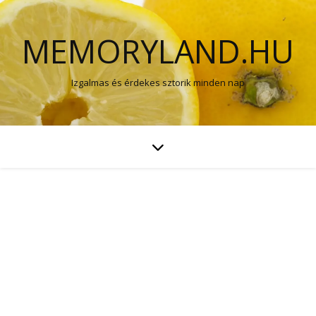
MEMORYLAND.HU
Izgalmas és érdekes sztorik minden nap