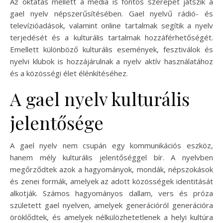
Az oktatás mellett a média is fontos szerepet játszik a
gael nyelv népszerűsítésében. Gael nyelvű rádió- és
televízióadások, valamint online tartalmak segítik a nyelv
terjedését és a kulturális tartalmak hozzáférhetőségét.
Emellett különböző kulturális események, fesztiválok és
nyelvi klubok is hozzájárulnak a nyelv aktív használatához
és a közösségi élet élénkítéséhez.
A gael nyelv kulturális
jelentősége
A gael nyelv nem csupán egy kommunikációs eszköz,
hanem mély kulturális jelentőséggel bír. A nyelvben
megőrződtek azok a hagyományok, mondák, népszokások
és zenei formák, amelyek az adott közösségek identitását
alkotják. Számos hagyományos dallam, vers és próza
született gael nyelven, amelyek generációról generációra
öröklődtek, és amelyek nélkülözhetetlenek a helyi kultúra