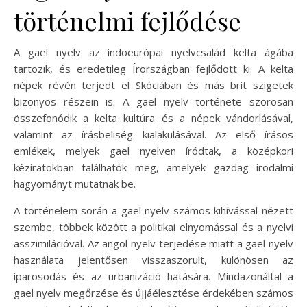
történelmi fejlődése
A gael nyelv az indoeurópai nyelvcsalád kelta ágába
tartozik, és eredetileg Írországban fejlődött ki. A kelta
népek révén terjedt el Skóciában és más brit szigetek
bizonyos részein is. A gael nyelv története szorosan
összefonódik a kelta kultúra és a népek vándorlásával,
valamint az írásbeliség kialakulásával. Az első írásos
emlékek, melyek gael nyelven íródtak, a középkori
kéziratokban találhatók meg, amelyek gazdag irodalmi
hagyományt mutatnak be.
A történelem során a gael nyelv számos kihívással nézett
szembe, többek között a politikai elnyomással és a nyelvi
asszimilációval. Az angol nyelv terjedése miatt a gael nyelv
használata jelentősen visszaszorult, különösen az
iparosodás és az urbanizáció hatására. Mindazonáltal a
gael nyelv megőrzése és újjáélesztése érdekében számos