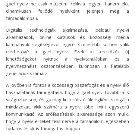
gael nyelv ne csak múzeumi relikvia legyen, hanem élő,
dinamikusan fejlődő nyelvként jelenjen meg a
társadalomban.
Digitális technológiák alkalmazása, például nyelvi
alkalmazások, online kurzusok és közösségi média
kampányok segítségével egyre szélesebb körben válik
elérhetővé a gael nyelv. Ezek az eszközök új
lehetőségeket nyitnak a nyelvtanulásban és a
nyelvhasználat ösztönzésében, különösen a fiatalabb
generációk számára.
A jövőben is fontos a közösségi összefogás és a nyelv élő
használatának támogatása, hogy a gael nyelv továbbra is
virágozhasson, és gazdag kulturális örökségként szolgálja
mindazokat, akik számára a nyelv több, mint egyszerű
kommunikáció. Az erőfeszítések sikeressége azon múlik,
hogy a nyelv értékét felismerve a társadalom egészében
tudatos és aktív támogatást kapjon.