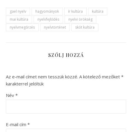
gael nyelv
hagyományok
ír kultúra
kultúra
mai kultúra
nyelvfejlődés
nyelvi örökség
nyelvmegőrzés
nyelvtörténet
skót kultúra
SZÓLJ HOZZÁ
Az e-mail címet nem tesszük közzé.
A kötelező mezőket
*
karakterrel jelöltük
Név
*
E-mail cím
*