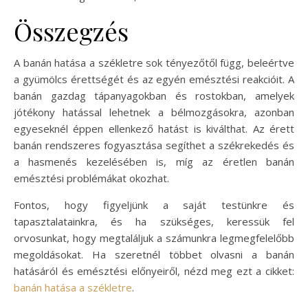
Összegzés
A banán hatása a székletre sok tényezőtől függ, beleértve
a gyümölcs érettségét és az egyén emésztési reakcióit. A
banán gazdag tápanyagokban és rostokban, amelyek
jótékony hatással lehetnek a bélmozgásokra, azonban
egyeseknél éppen ellenkező hatást is kiválthat. Az érett
banán rendszeres fogyasztása segíthet a székrekedés és
a hasmenés kezelésében is, míg az éretlen banán
emésztési problémákat okozhat.
Fontos, hogy figyeljünk a saját testünkre és
tapasztalatainkra, és ha szükséges, keressük fel
orvosunkat, hogy megtaláljuk a számunkra legmegfelelőbb
megoldásokat. Ha szeretnél többet olvasni a banán
hatásáról és emésztési előnyeiről, nézd meg ezt a cikket:
banán hatása a székletre
.