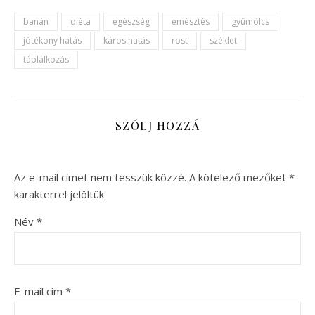
banán
diéta
egészség
emésztés
gyümölcs
jótékony hatás
káros hatás
rost
széklet
táplálkozás
SZÓLJ HOZZÁ
Az e-mail címet nem tesszük közzé.
A kötelező mezőket
*
karakterrel jelöltük
Név
*
E-mail cím
*