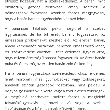
stressz hozzájárulhat a székrekedéshez. A banán, mint
említettük, gazdag rostokban, amely segítheti a
bélmozgások fokozását. Azonban fontos megjegyezni,
hogy a banán hatása egyénenként változó lehet.
A banánban található pektin segíthet a széklet
lágyításában, de ha túl érett banánt fogyasztunk, az
emésztési problémákat idézhet elő. Az éretlen banán,
amely keményítőt tartalmaz, nehezen emészthető lehet,
és székrekedést okozhat. Ezért érdemes figyelni arra,
hogy milyen érettségű banánt fogyasztunk. Az érett banán
puha és édes, míg az éretlen banán zöld és kemény.
Ha a banán fogyasztása székrekedést okoz, érdemes
lehet kipróbálni más gyümölcsöket vagy zöldségeket,
amelyek szintén gazdagok rostokban, mint például a
bogyós gyümölcsök, a körte vagy a zöld leveles zöldségek.
A megfelelő rostbevitel mellett fontos a megfelelő
folyadékfogyasztás is, mivel a víz segít a széklet
lágyításában és a bélmozgások elősegítésében.