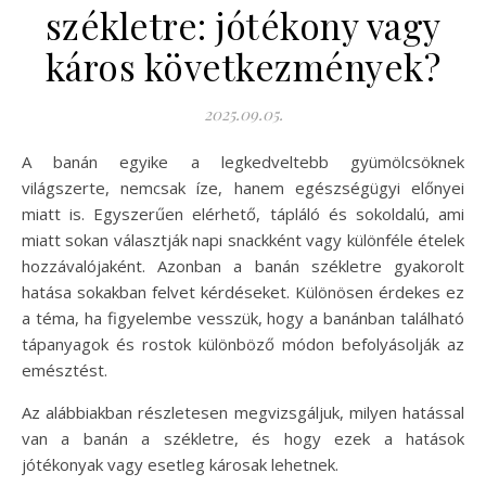
székletre: jótékony vagy
káros következmények?
2025.09.05.
A banán egyike a legkedveltebb gyümölcsöknek
világszerte, nemcsak íze, hanem egészségügyi előnyei
miatt is. Egyszerűen elérhető, tápláló és sokoldalú, ami
miatt sokan választják napi snackként vagy különféle ételek
hozzávalójaként. Azonban a banán székletre gyakorolt
hatása sokakban felvet kérdéseket. Különösen érdekes ez
a téma, ha figyelembe vesszük, hogy a banánban található
tápanyagok és rostok különböző módon befolyásolják az
emésztést.
Az alábbiakban részletesen megvizsgáljuk, milyen hatással
van a banán a székletre, és hogy ezek a hatások
jótékonyak vagy esetleg károsak lehetnek.