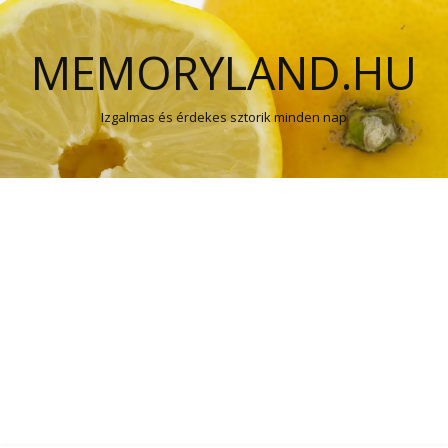
MEMORYLAND.HU
Izgalmas és érdekes sztorik minden nap