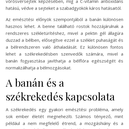
vörösvérsejtek képzésében, míg a C-vitamin antioxidáns
hatású, védve a sejteket a szabadgyökök káros hatásaitól.
Az emésztési előnyök szempontjából a banán különösen
hasznos lehet. A benne található rostok hozzájárulnak a
rendszeres székletürítéshez, mivel a pektin gél állagúra
duzzad a bélben, elősegítve ezzel a széklet puhaságát és
a bélrendszeren való áthaladását. Ez különösen fontos
lehet a székrekedésben szenvedők számára, mivel a
banán fogyasztása javíthatja a bélflóra egészségét és
normalizálhatja a bélmozgásokat.
A banán és a
székrekedés kapcsolata
A székrekedés egy gyakori emésztési probléma, amely
sok ember életét megnehezíti. Számos tényező, mint
például a nem megfelelő étrend, a mozgáshiány és a