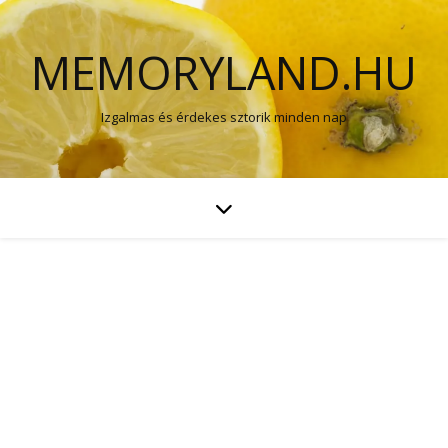
MEMORYLAND.HU
Izgalmas és érdekes sztorik minden nap